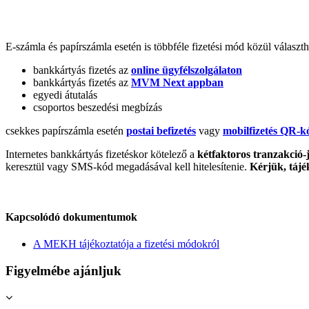
E-számla és papírszámla esetén is többféle fizetési mód közül választh
bankkártyás fizetés az
online ügyfélszolgálaton
bankkártyás fizetés az
MVM Next appban
egyedi átutalás
csoportos beszedési megbízás
csekkes papírszámla esetén
postai befizetés
vagy
mobilfizetés QR-k
Internetes bankkártyás fizetéskor kötelező a
kétfaktoros tranzakció
keresztül vagy SMS-kód megadásával kell hitelesítenie.
Kérjük, tájé
Kapcsolódó dokumentumok
A MEKH tájékoztatója a fizetési módokról
Figyelmébe ajánljuk