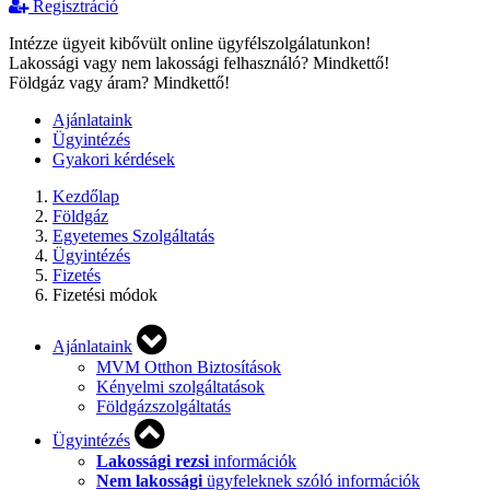
Regisztráció
Intézze ügyeit kibővült online ügyfélszolgálatunkon!
Lakossági vagy nem lakossági felhasználó? Mindkettő!
Földgáz vagy áram? Mindkettő!
Ajánlataink
Ügyintézés
Gyakori kérdések
Kezdőlap
Földgáz
Egyetemes Szolgáltatás
Ügyintézés
Fizetés
Fizetési módok
Ajánlataink
MVM Otthon Biztosítások
Kényelmi szolgáltatások
Földgázszolgáltatás
Ügyintézés
Lakossági rezsi
információk
Nem lakossági
ügyfeleknek szóló információk