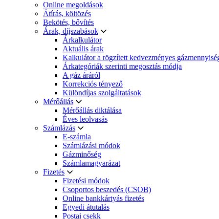
Online megoldások
Átírás, költözés
Bekötés, bővítés
Árak, díjszabások
Árkalkulátor
Aktuális árak
Kalkulátor a rögzített kedvezményes gázmennyisé
Árkategóriák szerinti megosztás módja
A gáz áráról
Korrekciós tényező
Különdíjas szolgáltatások
Mérőállás
Mérőállás diktálása
Éves leolvasás
Számlázás
E-számla
Számlázási módok
Gázminőség
Számlamagyarázat
Fizetés
Fizetési módok
Csoportos beszedés (CSOB)
Online bankkártyás fizetés
Egyedi átutalás
Postai csekk