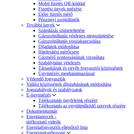
Mobil fizetés QR-kóddal
Fizetési ügyek intézése
Előre fizetős mérő
Pénzügyi szolgáltatók
További ügyek
Számlázás szüneteltetése
Gázszolgáltatás végleges megszüntetése
Gázszolgáltatás visszakapcsolása
Díjadatok módosítása
Hitelesítési mérőcsere
Gázmérő pontosságának vizsgálata
Szabálytalan vételezés
Társasházak és egyéb fogyasztói közösségek
Ügyintézés meghatalmazással
Védendő fogyasztók
Vallási közösségek díjszabásának módosítása
Jogszabályok és szabályzatok
E-ügyintézés
Tájékoztatás ügyfeleink részére
Tájékoztatás az együttműködő szervek részére
Dokumentumtár
Energiapercek -
tájékoztató videók
Energiafogyasztói ellenőrző lista
Energiatakarékosság