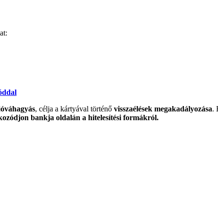
at:
óddal
-jóváhagyás
, célja a kártyával történő
visszaélések megakadályozása
.
kozódjon bankja oldalán a hitelesítési formákról.