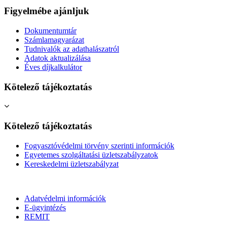
Figyelmébe ajánljuk
Dokumentumtár
Számlamagyarázat
Tudnivalók az adathalászatról
Adatok aktualizálása
Éves díjkalkulátor
Kötelező tájékoztatás
Kötelező tájékoztatás
Fogyasztóvédelmi törvény szerinti információk
Egyetemes szolgáltatási üzletszabályzatok
Kereskedelmi üzletszabályzat
Adatvédelmi információk
E-ügyintézés
REMIT