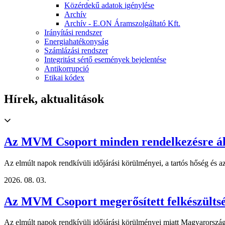
Közérdekű adatok igénylése
Archív
Archív - E.ON Áramszolgáltató Kft.
Irányítási rendszer
Energiahatékonyság
Számlázási rendszer
Integritást sértő események bejelentése
Antikorrupció
Etikai kódex
Hírek, aktualitások
Az MVM Csoport minden rendelkezésre álló 
Az elmúlt napok rendkívüli időjárási körülményei, a tartós hőség és az
2026. 08. 03.
Az MVM Csoport megerősített felkészültség
Az elmúlt napok rendkívüli időjárási körülményei miatt Magyarország