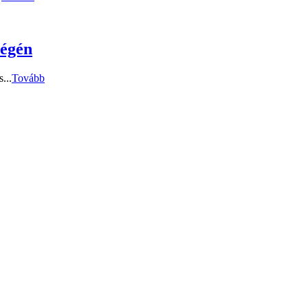
végén
...
Tovább