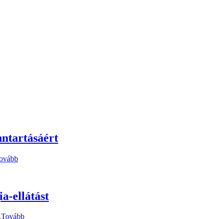
nntartásáért
ovább
a-ellátást
.
Tovább