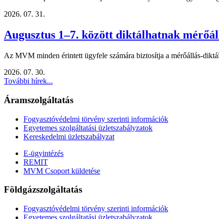
2026. 07. 31.
Augusztus 1–7. között diktálhatnak mérőál
Az MVM minden érintett ügyfele számára biztosítja a mérőállás-diktálá
2026. 07. 30.
További hírek...
Áramszolgáltatás
Fogyasztóvédelmi törvény szerinti információk
Egyetemes szolgáltatási üzletszabályzatok
Kereskedelmi üzletszabályzat
E-ügyintézés
REMIT
MVM Csoport küldetése
Földgázszolgáltatás
Fogyasztóvédelmi törvény szerinti információk
Egyetemes szolgáltatási üzletszabályzatok