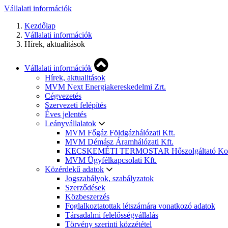
Vállalati információk
Kezdőlap
Vállalati információk
Hírek, aktualitások
Vállalati információk
Hírek, aktualitások
MVM Next Energiakereskedelmi Zrt.
Cégvezetés
Szervezeti felépítés
Éves jelentés
Leányvállalatok
MVM Főgáz Földgázhálózati Kft.
MVM Démász Áramhálózati Kft.
KECSKEMÉTI TERMOSTAR Hőszolgáltató Korláto
MVM Ügyfélkapcsolati Kft.
Közérdekű adatok
Jogszabályok, szabályzatok
Szerződések
Közbeszerzés
Foglalkoztatottak létszámára vonatkozó adatok
Társadalmi felelősségvállalás
Törvény szerinti közzététel