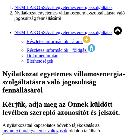
NEM LAKOSSÁGI egyetemes energiaszolgáltatás
Nyilatkozat egyetemes villamosenergia-szolgáltatásra való
jogosultság fennállásáról
NEM LAKOSSÁGI egyetemes energiaszolgáltatás
Részletes információk - áram
Részletes információk - földgáz
Dokumentumtár
Elérhetőségek
Nyilatkozat egyetemes villamosenergia-
szolgáltatásra való jogosultság
fennállásáról
Kérjük, adja meg az Önnek küldött
levélben szereplő azonosítót és jelszót.
A nyilatkozattal kapcsolatos bővebb tájékoztatás az
mvmnext.hu/egyetemesvaltozasok
oldalon található.