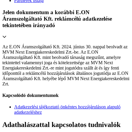
Partnerek listája
Jelen dokumentum a korábbi E.ON
Áramszolgáltató Kft. reklámcélú adatkezelése
tekintetében irányadó
Az E.ON Áramszolgáltató Kft. 2024. június 30. nappal beolvadt az
MVM Next Energiakereskedelmi Zrt.-be. Az E.ON
Áramszolgáltató Kft. mint beolvadó társaság megszűnt, amelyre
tekintettel valamennyi joga és kötelezettsége az MVM Next
Energiakereskedelmi Zrt.-re mint jogutódra szállt át és így fenti
időponttól a reklámcélú hozzájárulások általános jogutódja az E.ON
Áramszolgáltató Kft. helyébe lépő MVM Next Energiakereskedelmi
Zrt.
Kapcsolódó dokumentumok
Adatkezelési tájékoztató önkéntes hozzájáruláson alapuló
adatkezeléshez
Adathalászattal kapcsolatos tudnivalók