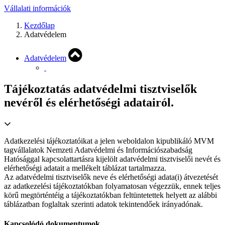
Vállalati információk
Kezdőlap
Adatvédelem
Adatvédelem
Tájékoztatás adatvédelmi tisztviselők
nevéről és elérhetőségi adatairól.
Adatkezelési tájékoztatóikat a jelen weboldalon kipublikáló MVM
tagvállalatok Nemzeti Adatvédelmi és Információszabadság
Hatósággal kapcsolattartásra kijelölt adatvédelmi tisztviselői nevét és
elérhetőségi adatait a mellékelt táblázat tartalmazza.
Az adatvédelmi tisztviselők neve és elérhetőségi adata(i) átvezetését
az adatkezelési tájékoztatókban folyamatosan végezzük, ennek teljes
körű megtörténtéig a tájékoztatókban feltüntetettek helyett az alábbi
táblázatban foglaltak szerinti adatok tekintendőek irányadónak.
Kapcsolódó dokumentumok