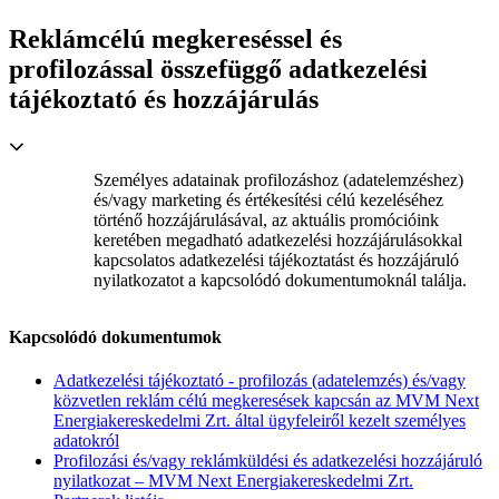
Reklámcélú megkereséssel és
profilozással összefüggő adatkezelési
tájékoztató és hozzájárulás
Személyes adatainak profilozáshoz (adatelemzéshez)
és/vagy marketing és értékesítési célú kezeléséhez
történő hozzájárulásával, az aktuális promócióink
keretében megadható adatkezelési hozzájárulásokkal
kapcsolatos adatkezelési tájékoztatást és hozzájáruló
nyilatkozatot a kapcsolódó dokumentumoknál találja.
Kapcsolódó dokumentumok
Adatkezelési tájékoztató - profilozás (adatelemzés) és/vagy
közvetlen reklám célú megkeresések kapcsán az MVM Next
Energiakereskedelmi Zrt. által ügyfeleiről kezelt személyes
adatokról
Profilozási és/vagy reklámküldési és adatkezelési hozzájáruló
nyilatkozat – MVM Next Energiakereskedelmi Zrt.