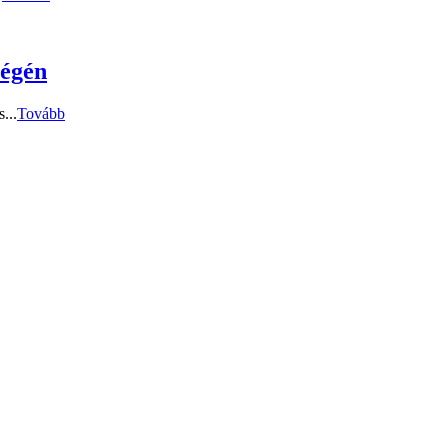
végén
...
Tovább