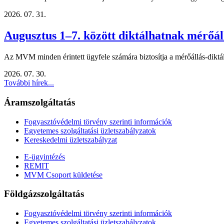
2026. 07. 31.
Augusztus 1–7. között diktálhatnak mérőál
Az MVM minden érintett ügyfele számára biztosítja a mérőállás-diktálá
2026. 07. 30.
További hírek...
Áramszolgáltatás
Fogyasztóvédelmi törvény szerinti információk
Egyetemes szolgáltatási üzletszabályzatok
Kereskedelmi üzletszabályzat
E-ügyintézés
REMIT
MVM Csoport küldetése
Földgázszolgáltatás
Fogyasztóvédelmi törvény szerinti információk
Egyetemes szolgáltatási üzletszabályzatok