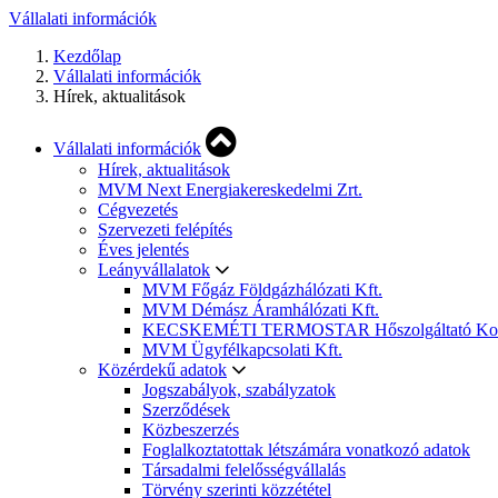
Vállalati információk
Kezdőlap
Vállalati információk
Hírek, aktualitások
Vállalati információk
Hírek, aktualitások
MVM Next Energiakereskedelmi Zrt.
Cégvezetés
Szervezeti felépítés
Éves jelentés
Leányvállalatok
MVM Főgáz Földgázhálózati Kft.
MVM Démász Áramhálózati Kft.
KECSKEMÉTI TERMOSTAR Hőszolgáltató Korláto
MVM Ügyfélkapcsolati Kft.
Közérdekű adatok
Jogszabályok, szabályzatok
Szerződések
Közbeszerzés
Foglalkoztatottak létszámára vonatkozó adatok
Társadalmi felelősségvállalás
Törvény szerinti közzététel