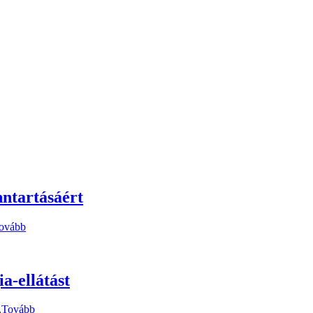
nntartásáért
ovább
a-ellátást
.
Tovább