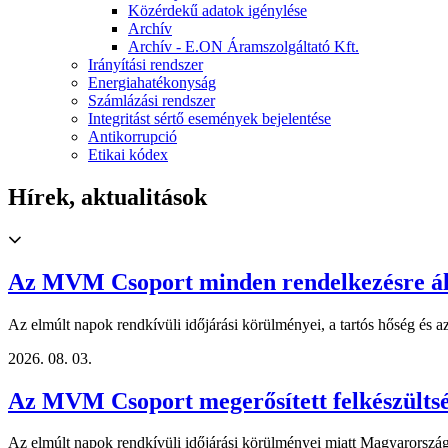
Közérdekű adatok igénylése
Archív
Archív - E.ON Áramszolgáltató Kft.
Irányítási rendszer
Energiahatékonyság
Számlázási rendszer
Integritást sértő események bejelentése
Antikorrupció
Etikai kódex
Hírek, aktualitások
Az MVM Csoport minden rendelkezésre álló 
Az elmúlt napok rendkívüli időjárási körülményei, a tartós hőség és az
2026. 08. 03.
Az MVM Csoport megerősített felkészültség
Az elmúlt napok rendkívüli időjárási körülményei miatt Magyarország