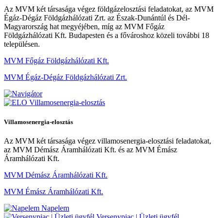
Az MVM két társasága végez földgázelosztási feladatokat, az MVM
Égáz-Dégáz Földgázhálózati Zrt. az Észak-Dunántúl és Dél-
Magyarország hat megyéjében, míg az MVM Főgáz
Földgázhálózati Kft. Budapesten és a fővároshoz közeli további 18
településen.
MVM Főgáz Földgázhálózati Kft.
MVM Égáz-Dégáz Földgázhálózati Zrt.
Villamosenergia-elosztás
Villamosenergia-elosztás
Az MVM két társasága végez villamosenergia-elosztási feladatokat,
az MVM Démász Áramhálózati Kft. és az MVM Émász
Áramhálózati Kft.
MVM Démász Áramhálózati Kft.
MVM Émász Áramhálózati Kft.
Napelem
Versenypiac | Üzleti ügyfél