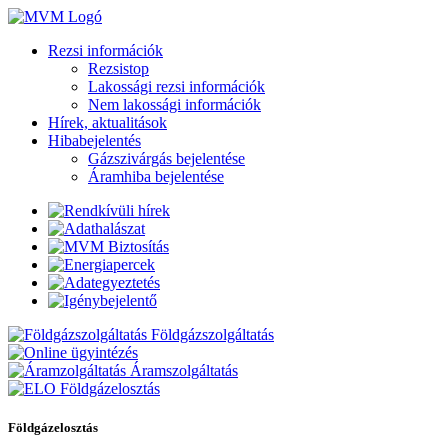
Rezsi információk
Rezsistop
Lakossági rezsi információk
Nem lakossági információk
Hírek, aktualitások
Hibabejelentés
Gázszivárgás bejelentése
Áramhiba bejelentése
Földgázszolgáltatás
Áramszolgáltatás
Földgázelosztás
Földgázelosztás