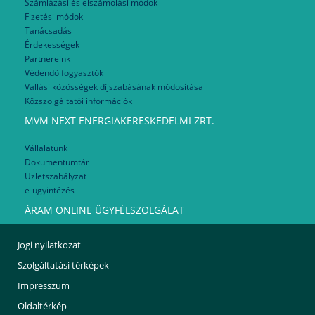
Számlázási és elszámolási módok
Fizetési módok
Tanácsadás
Érdekességek
Partnereink
Védendő fogyasztók
Vallási közösségek díjszabásának módosítása
Közszolgáltatói információk
MVM NEXT ENERGIAKERESKEDELMI ZRT.
Vállalatunk
Dokumentumtár
Üzletszabályzat
e-ügyintézés
ÁRAM ONLINE ÜGYFÉLSZOLGÁLAT
Jogi nyilatkozat
Szolgáltatási térképek
Impresszum
Oldaltérkép