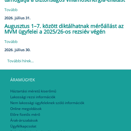
Tovább
2026. július 31.
Augusztus 1–7. között diktálhatnak mérőállást az
MVM ügyfelei a 2025/26-os rezsiév végén
Tovább
2026. július 30.
További hírek...
ÁRAMÜGYEK
Háztartási méretű kiserőmű
Lakossági rezsi információk
Nem lakossági ügyfeleknek szóló információk
Online megoldások
Előre fizetős mérő
Árak-árszabások
Ügyfélkapcsolat