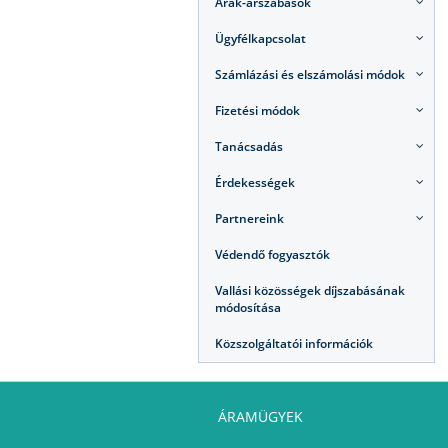
Árak-árszabások
Ügyfélkapcsolat
Számlázási és elszámolási módok
Fizetési módok
Tanácsadás
Érdekességek
Partnereink
Védendő fogyasztók
Vallási közösségek díjszabásának
módosítása
Közszolgáltatói információk
ÁRAMÜGYEK