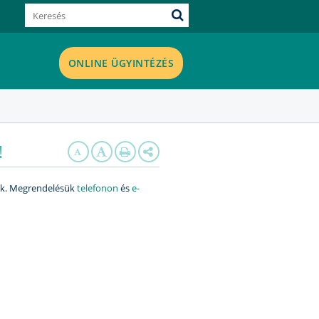
ONLINE ÜGYINTÉZÉS
!
tik. Megrendelésük
telefonon
és
e-