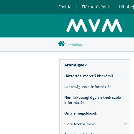
Főoldal
Elérhetőségek
Hibabej
Kezdőlap
Áramügyek
Háztartási méretű kiserőmű
Lakossági rezsi információk
Nem lakossági ügyfeleknek szóló
információk
Online megoldások
Előre fizetős mérő