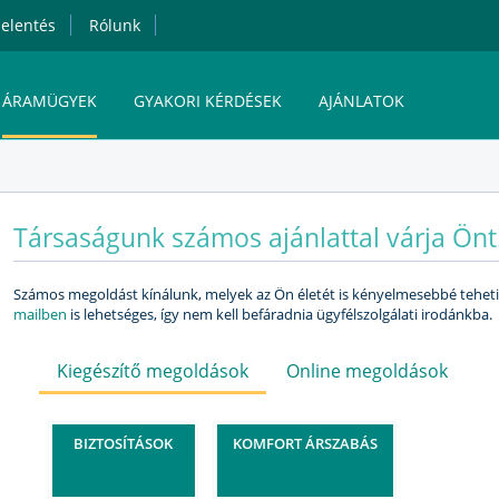
elentés
Rólunk
ÁRAMÜGYEK
GYAKORI KÉRDÉSEK
AJÁNLATOK
MVM NEXT ENERGIAKERESKEDELMI ZRT.
Társaságunk számos ajánlattal várja Önt
ÁRAM ONLINE ÜGYFÉLSZOLGÁLAT
Számos megoldást kínálunk, melyek az Ön életét is kényelmesebbé tehe
mailben
is lehetséges, így nem kell befáradnia ügyfélszolgálati irodánkba.
Kiegészítő megoldások
Online megoldások
BIZTOSÍTÁSOK
KOMFORT ÁRSZABÁS