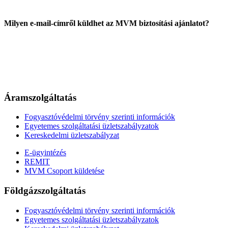
Milyen e-mail-címről küldhet az MVM biztosítási ajánlatot?
Áramszolgáltatás
Fogyasztóvédelmi törvény szerinti információk
Egyetemes szolgáltatási üzletszabályzatok
Kereskedelmi üzletszabályzat
E-ügyintézés
REMIT
MVM Csoport küldetése
Földgázszolgáltatás
Fogyasztóvédelmi törvény szerinti információk
Egyetemes szolgáltatási üzletszabályzatok