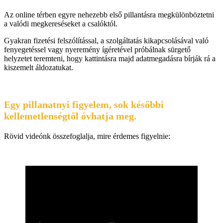
Az online térben egyre nehezebb első pillantásra megkülönböztetni
a valódi megkereséseket a csalóktól.
Gyakran fizetési felszólítással, a szolgáltatás kikapcsolásával való
fenyegetéssel vagy nyeremény ígéretével próbálnak sürgető
helyzetet teremteni, hogy kattintásra majd adatmegadásra bírják rá a
kiszemelt áldozatukat.
Egy pillanatnyi figyelem, sok későbbi
kellemetlenségtől óvhatja meg.
Rövid videónk összefoglalja, mire érdemes figyelnie: