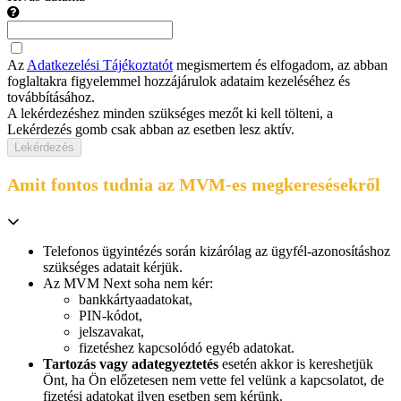
Az
Adatkezelési Tájékoztatót
megismertem és elfogadom, az abban
foglaltakra figyelemmel hozzájárulok adataim kezeléséhez és
továbbításához.
A lekérdezéshez minden szükséges mezőt ki kell tölteni, a
Lekérdezés gomb csak abban az esetben lesz aktív.
Lekérdezés
Amit fontos tudnia az MVM-es megkeresésekről
Telefonos ügyintézés során kizárólag az ügyfél-azonosításhoz
szükséges adatait kérjük.
Az MVM Next soha nem kér:
bankkártyaadatokat,
PIN-kódot,
jelszavakat,
fizetéshez kapcsolódó egyéb adatokat.
Tartozás vagy adategyeztetés
esetén akkor is kereshetjük
Önt, ha Ön előzetesen nem vette fel velünk a kapcsolatot, de
fizetési adatokat ilyen esetben sem kérünk.