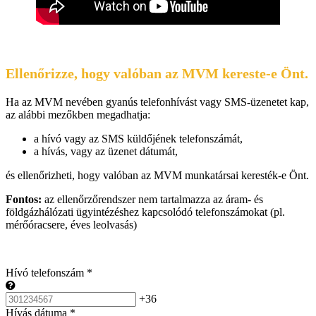
Ellenőrizze, hogy valóban az MVM kereste-e Önt.
Ha az MVM nevében gyanús telefonhívást vagy SMS-üzenetet kap,
az alábbi mezőkben megadhatja:
a hívó vagy az SMS küldőjének telefonszámát,
a hívás, vagy az üzenet dátumát,
és ellenőrizheti, hogy valóban az MVM munkatársai keresték-e Önt.
Fontos:
az ellenőrzőrendszer nem tartalmazza az áram- és
földgázhálózati ügyintézéshez kapcsolódó telefonszámokat (pl.
mérőóracsere, éves leolvasás)
Hívó telefonszám
*
+36
Hívás dátuma
*