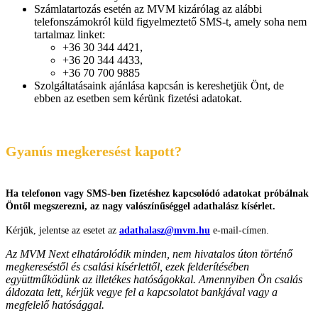
Számlatartozás esetén az MVM kizárólag az alábbi
telefonszámokról küld figyelmeztető SMS-t, amely soha nem
tartalmaz linket:
+36 30 344 4421,
+36 20 344 4433,
+36 70 700 9885
Szolgáltatásaink ajánlása kapcsán is kereshetjük Önt, de
ebben az esetben sem kérünk fizetési adatokat.
Gyanús megkeresést kapott?
Ha telefonon vagy SMS-ben fizetéshez kapcsolódó adatokat próbálnak
Öntől megszerezni, az nagy valószínűséggel adathalász kísérlet.
Kérjük, jelentse az esetet az
adathalasz@mvm.hu
e-mail-címen.
Az MVM Next elhatárolódik minden, nem hivatalos úton történő
megkereséstől és csalási kísérlettől, ezek felderítésében
együttműködünk az illetékes hatóságokkal. Amennyiben Ön csalás
áldozata lett, kérjük vegye fel a kapcsolatot bankjával vagy a
megfelelő hatósággal.