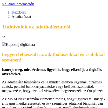
Vállalati információk
Kezdőlap
Adathalászat
Tudnivalók az adathalászatról
Legyen felkészült az adathalászokkal és csalókkal
szemben!
Ismerje meg, mire érdemes figyelnie, hogy elkerülje a digitális
átveréseket.
Az adathalász támadások célja minden esetben ugyanaz: bizalmas
adatok, például bankkártyaadatoké vagy belépési azonosítók
megszerzése, hogy ezekkel visszaélve megszerezzék az Ön pénzét.
Az MVM Next számára kiemelten fontos, hogy ügyfelei felismerjék
a gyanús megkereséseket, és így személyes adataikat biztonságban
maradjanak a számlabefizetés, online és egyéb ügyintézés során.