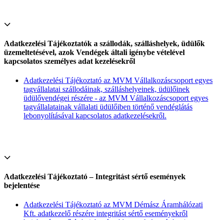
Adatkezelési Tájékoztatók a szállodák, szálláshelyek, üdülők
üzemeltetésével, azok Vendégek általi igénybe vételével
kapcsolatos személyes adat kezelésekről
Adatkezelési Tájékoztató az MVM Vállalkozáscsoport egyes
tagvállalatai szállodáinak, szálláshelyeinek, üdülőinek
üdülővendégei részére - az MVM Vállalkozáscsoport egyes
tagvállalatainak vállalati üdülőiben történő vendéglátás
lebonyolításával kapcsolatos adatkezelésekről.
Adatkezelési Tájékoztató – Integritást sértő események
bejelentése
Adatkezelési Tájékoztató az MVM Démász Áramhálózati
Kft. adatkezelő részére integritást sértő eseményekről