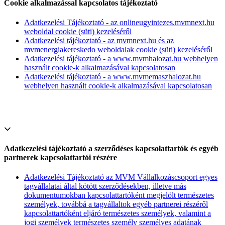
Cookie alkalmazással kapcsolatos tájékoztató
Adatkezelési Tájékoztató - az onlineugyintezes.mvmnext.hu
weboldal cookie (süti) kezeléséről
Adatkezelési tájékoztató - az mvmnext.hu és az
mvmenergiakereskedo weboldalak cookie (süti) kezeléséről
Adatkezelési tájékoztató - a www.mvmhalozat.hu webhelyen
használt cookie-k alkalmazásával kapcsolatosan
Adatkezelési tájékoztató - a www.mvmemaszhalozat.hu
webhelyen használt cookie-k alkalmazásával kapcsolatosan
Adatkezelési tájékoztató a szerződéses kapcsolattartók és egyéb
partnerek kapcsolattartói részére
Adatkezelési Tájékoztató az MVM Vállalkozáscsoport egyes
tagvállalatai által kötött szerződésekben, illetve más
dokumentumokban kapcsolattartóként megjelölt természetes
személyek, továbbá a tagvállaltok egyéb partnerei részéről
kapcsolattartóként eljáró természetes személyek, valamint a
jogi személyek természetes személy személyes adatának