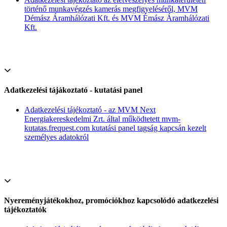
történő munkavégzés kamerás megfigyeléséről, MVM
Démász Áramhálózati Kft. és MVM Émász Áramhálózati
Kft.
Adatkezelési tájákoztató - kutatási panel
Adatkezelési tájékoztató - az MVM Next
Energiakereskedelmi Zrt. által működtetett mvm-
kutatas.frequest.com kutatási panel tagság kapcsán kezelt
személyes adatokról
Nyereményjátékokhoz, promóciókhoz kapcsolódó adatkezelési
tájékoztatók