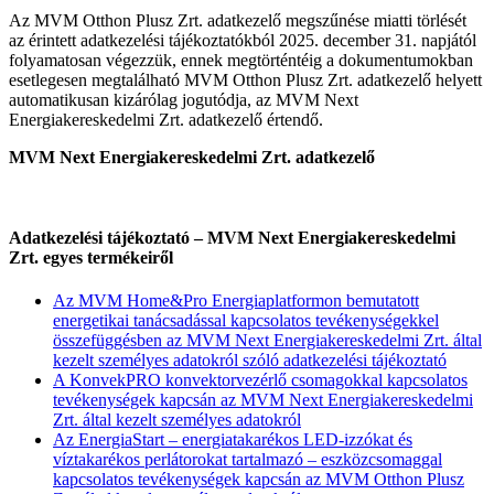
Az MVM Otthon Plusz Zrt. adatkezelő megszűnése miatti törlését
az érintett adatkezelési tájékoztatókból 2025. december 31. napjától
folyamatosan végezzük, ennek megtörténtéig a dokumentumokban
esetlegesen megtalálható MVM Otthon Plusz Zrt. adatkezelő helyett
automatikusan kizárólag jogutódja, az MVM Next
Energiakereskedelmi Zrt. adatkezelő értendő.
MVM Next Energiakereskedelmi Zrt. adatkezelő
Adatkezelési tájékoztató – MVM Next Energiakereskedelmi
Zrt. egyes termékeiről
Az MVM Home&Pro Energiaplatformon bemutatott
energetikai tanácsadással kapcsolatos tevékenységekkel
összefüggésben az MVM Next Energiakereskedelmi Zrt. által
kezelt személyes adatokról szóló adatkezelési tájékoztató
A KonvekPRO konvektorvezérlő csomagokkal kapcsolatos
tevékenységek kapcsán az MVM Next Energiakereskedelmi
Zrt. által kezelt személyes adatokról
Az EnergiaStart – energiatakarékos LED-izzókat és
víztakarékos perlátorokat tartalmazó – eszközcsomaggal
kapcsolatos tevékenységek kapcsán az MVM Otthon Plusz