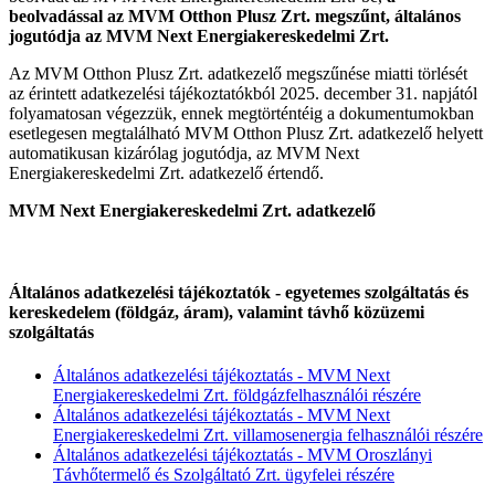
beolvadással az MVM Otthon Plusz Zrt. megszűnt, általános
jogutódja az MVM Next Energiakereskedelmi Zrt.
Az MVM Otthon Plusz Zrt. adatkezelő megszűnése miatti törlését
az érintett adatkezelési tájékoztatókból 2025. december 31. napjától
folyamatosan végezzük, ennek megtörténtéig a dokumentumokban
esetlegesen megtalálható MVM Otthon Plusz Zrt. adatkezelő helyett
automatikusan kizárólag jogutódja, az MVM Next
Energiakereskedelmi Zrt. adatkezelő értendő.
MVM Next Energiakereskedelmi Zrt. adatkezelő
Általános adatkezelési tájékoztatók - egyetemes szolgáltatás és
kereskedelem (földgáz, áram), valamint távhő közüzemi
szolgáltatás
Általános adatkezelési tájékoztatás - MVM Next
Energiakereskedelmi Zrt. földgázfelhasználói részére
Általános adatkezelési tájékoztatás - MVM Next
Energiakereskedelmi Zrt. villamosenergia felhasználói részére
Általános adatkezelési tájékoztatás - MVM Oroszlányi
Távhőtermelő és Szolgáltató Zrt. ügyfelei részére