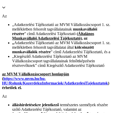
Az
„Adatkezelési Tájékoztató az MVM Vállalkozáscsoport 1. sz.
mellékletben felsorolt tagvállalatainak
munkavállalói
részére
” című Adatkezelési Tájékoztató
(Általános
Munkavállalói Adatkezelési Tájékoztató),
az
„
Adatkezelési Tájékoztató az MVM Vállalkozáscsoport 1. sz.
mellékletben felsorolt tagvállalatai által
kölcsönzött
munkavállalók részére
” című Adatkezelési Tájékoztató, és a
„Kiegészítő Adatkezelési Tájékoztató az MVM
Vállalkozáscsoport tagvállalatainak felnőttképzésein
résztvevőknek” című Kiegészítő Adatkezelési Tájékoztató
az MVM Vállalkozáscsoport honlapján
(
https://www.mvm.hu/hu-
HU/Rolunk/KozerdekuInformaciok/AdatkezelesiTajekoztatok
)
érhetőek el.
Az
álláshirdetésekre jelentkező
természetes személyek részére
szóló Adatkezelési Tájékoztató, valamint az