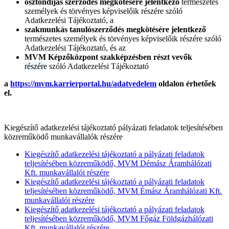
ösztöndíjas szerződés megkötésére jelentkező
természetes
személyek és törvényes képviselőik részére szóló
Adatkezelési Tájékoztató, a
szakmunkás tanulószerződés megkötésére jelentkező
természetes személyek és törvényes képviselőik részére szóló
Adatkezelési Tájékoztató, és az
MVM Képzőközpont szakképzésben részt vevők
részére
szóló Adatkezelési Tájékoztató
a
https://mvm.karrierportal.hu/adatvedelem
oldalon érhetőek
el.
Kiegészítő adatkezelési tájékoztató pályázati feladatok teljesítésében
közreműködő munkavállalók részére
Kiegészítő adatkezelési tájékoztató a pályázati feladatok
teljesítésében közreműködő, MVM Démász Áramhálózati
Kft. munkavállalói részére
Kiegészítő adatkezelési tájékoztató a pályázati feladatok
teljesítésében közreműködő, MVM Émász Áramhálózati Kft.
munkavállalói részére
Kiegészítő adatkezelési tájékoztató a pályázati feladatok
teljesítésében közreműködő, MVM Főgáz Földgázhálózati
Kft. munkavállalói részére