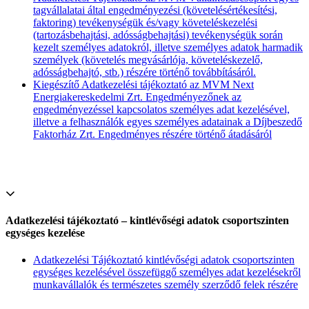
tagvállalatai által engedményezési (követelésértékesítési,
faktoring) tevékenységük és/vagy követeléskezelési
(tartozásbehajtási, adósságbehajtási) tevékenységük során
kezelt személyes adatokról, illetve személyes adatok harmadik
személyek (követelés megvásárlója, követeléskezelő,
adósságbehajtó, stb.) részére történő továbbításáról.
Kiegészítő Adatkezelési tájékoztató az MVM Next
Energiakereskedelmi Zrt. Engedményezőnek az
engedményezéssel kapcsolatos személyes adat kezelésével,
illetve a felhasználók egyes személyes adatainak a Díjbeszedő
Faktorház Zrt. Engedményes részére történő átadásáról
Adatkezelési tájékoztató – kintlévőségi adatok csoportszinten
egységes kezelése
Adatkezelési Tájékoztató kintlévőségi adatok csoportszinten
egységes kezelésével összefüggő személyes adat kezelésekről
munkavállalók és természetes személy szerződő felek részére