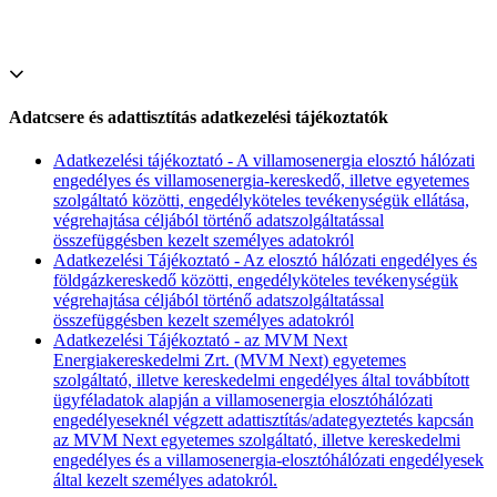
Adatcsere és adattisztítás adatkezelési tájékoztatók
Adatkezelési tájékoztató - A villamosenergia elosztó hálózati
engedélyes és villamosenergia-kereskedő, illetve egyetemes
szolgáltató közötti, engedélyköteles tevékenységük ellátása,
végrehajtása céljából történő adatszolgáltatással
összefüggésben kezelt személyes adatokról
Adatkezelési Tájékoztató - Az elosztó hálózati engedélyes és
földgázkereskedő közötti, engedélyköteles tevékenységük
végrehajtása céljából történő adatszolgáltatással
összefüggésben kezelt személyes adatokról
Adatkezelési Tájékoztató - az MVM Next
Energiakereskedelmi Zrt. (MVM Next) egyetemes
szolgáltató, illetve kereskedelmi engedélyes által továbbított
ügyféladatok alapján a villamosenergia elosztóhálózati
engedélyeseknél végzett adattisztítás/adategyeztetés kapcsán
az MVM Next egyetemes szolgáltató, illetve kereskedelmi
engedélyes és a villamosenergia-elosztóhálózati engedélyesek
által kezelt személyes adatokról.