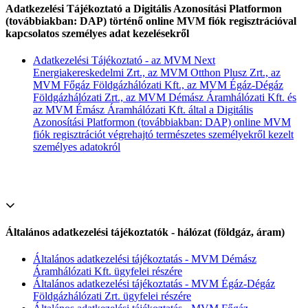
Adatkezelési Tájékoztató a Digitális Azonosítási Platformon
(továbbiakban: DAP) történő online MVM fiók regisztrációval
kapcsolatos személyes adat kezelésekről
Adatkezelési Tájékoztató - az MVM Next
Energiakereskedelmi Zrt., az MVM Otthon Plusz Zrt., az
MVM Főgáz Földgázhálózati Kft., az MVM Égáz-Dégáz
Földgázhálózati Zrt., az MVM Démász Áramhálózati Kft. és
az MVM Émász Áramhálózati Kft. által a Digitális
Azonosítási Platformon (továbbiakban: DAP) online MVM
fiók regisztrációt végrehajtó természetes személyekről kezelt
személyes adatokról
Általános adatkezelési tájékoztatók - hálózat (földgáz, áram)
Általános adatkezelési tájékoztatás - MVM Démász
Áramhálózati Kft. ügyfelei részére
Általános adatkezelési tájékoztatás - MVM Égáz-Dégáz
Földgázhálózati Zrt. ügyfelei részére