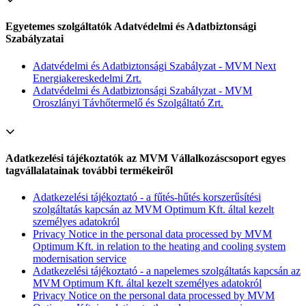
Egyetemes szolgáltatók Adatvédelmi és Adatbiztonsági
Szabályzatai
Adatvédelmi és Adatbiztonsági Szabályzat - MVM Next
Energiakereskedelmi Zrt.
Adatvédelmi és Adatbiztonsági Szabályzat - MVM
Oroszlányi Távhőtermelő és Szolgáltató Zrt.
Adatkezelési tájékoztatók az MVM Vállalkozáscsoport egyes
tagvállalatainak további termékeiről
Adatkezelési tájékoztató - a fűtés-hűtés korszerűsítési
szolgáltatás kapcsán az MVM Optimum Kft. által kezelt
személyes adatokról
Privacy Notice in the personal data processed by MVM
Optimum Kft. in relation to the heating and cooling system
modernisation service
Adatkezelési tájékoztató - a napelemes szolgáltatás kapcsán az
MVM Optimum Kft. által kezelt személyes adatokról
Privacy Notice on the personal data processed by MVM