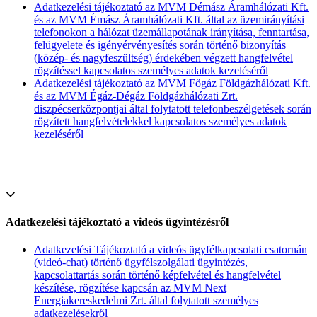
Adatkezelési tájékoztató az MVM Démász Áramhálózati Kft.
és az MVM Émász Áramhálózati Kft. által az üzemirányítási
telefonokon a hálózat üzemállapotának irányítása, fenntartása,
felügyelete és igényérvényesítés során történő bizonyítás
(közép- és nagyfeszültség) érdekében végzett hangfelvétel
rögzítéssel kapcsolatos személyes adatok kezeléséről
Adatkezelési tájékoztató az MVM Főgáz Földgázhálózati Kft.
és az MVM Égáz-Dégáz Földgázhálózati Zrt.
diszpécserközpontjai által folytatott telefonbeszélgetések során
rögzített hangfelvételekkel kapcsolatos személyes adatok
kezeléséről
Adatkezelési tájékoztató a videós ügyintézésről
Adatkezelési Tájékoztató a videós ügyfélkapcsolati csatornán
(videó-chat) történő ügyfélszolgálati ügyintézés,
kapcsolattartás során történő képfelvétel és hangfelvétel
készítése, rögzítése kapcsán az MVM Next
Energiakereskedelmi Zrt. által folytatott személyes
adatkezelésekről