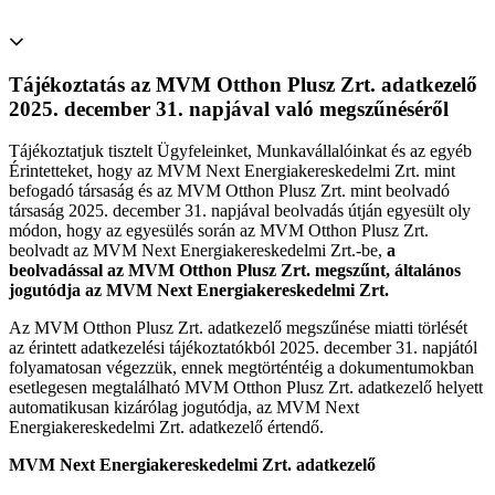
Tájékoztatás az MVM Otthon Plusz Zrt. adatkezelő
2025. december 31. napjával való megszűnéséről
Tájékoztatjuk tisztelt Ügyfeleinket, Munkavállalóinkat és az egyéb
Érintetteket, hogy az MVM Next Energiakereskedelmi Zrt. mint
befogadó társaság és az MVM Otthon Plusz Zrt. mint beolvadó
társaság 2025. december 31. napjával beolvadás útján egyesült oly
módon, hogy az egyesülés során az MVM Otthon Plusz Zrt.
beolvadt az MVM Next Energiakereskedelmi Zrt.-be,
a
beolvadással az MVM Otthon Plusz Zrt. megszűnt, általános
jogutódja az MVM Next Energiakereskedelmi Zrt.
Az MVM Otthon Plusz Zrt. adatkezelő megszűnése miatti törlését
az érintett adatkezelési tájékoztatókból 2025. december 31. napjától
folyamatosan végezzük, ennek megtörténtéig a dokumentumokban
esetlegesen megtalálható MVM Otthon Plusz Zrt. adatkezelő helyett
automatikusan kizárólag jogutódja, az MVM Next
Energiakereskedelmi Zrt. adatkezelő értendő.
MVM Next Energiakereskedelmi Zrt. adatkezelő