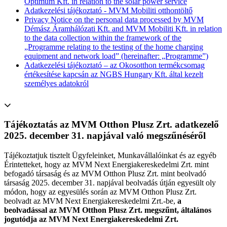
Optimum Kft. in relation to the solar power service
Adatkezelési tájékoztató - MVM Mobiliti otthontöltő
Privacy Notice on the personal data processed by MVM
Démász Áramhálózati Kft. and MVM Mobiliti Kft. in relation
to the data collection within the framework of the
„Programme relating to the testing of the home charging
equipment and network load” (hereinafter: „Programme”)
Adatkezelési tájékoztató – az Okosotthon termékcsomag
értékesítése kapcsán az NGBS Hungary Kft. által kezelt
személyes adatokról
Tájékoztatás az MVM Otthon Plusz Zrt. adatkezelő
2025. december 31. napjával való megszűnéséről
Tájékoztatjuk tisztelt Ügyfeleinket, Munkavállalóinkat és az egyéb
Érintetteket, hogy az MVM Next Energiakereskedelmi Zrt. mint
befogadó társaság és az MVM Otthon Plusz Zrt. mint beolvadó
társaság 2025. december 31. napjával beolvadás útján egyesült oly
módon, hogy az egyesülés során az MVM Otthon Plusz Zrt.
beolvadt az MVM Next Energiakereskedelmi Zrt.-be,
a
beolvadással az MVM Otthon Plusz Zrt. megszűnt, általános
jogutódja az MVM Next Energiakereskedelmi Zrt.