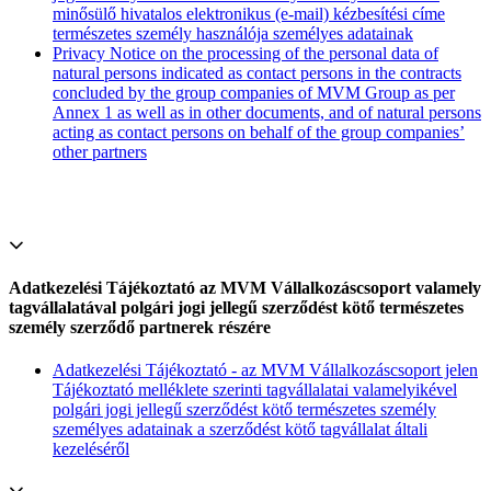
minősülő hivatalos elektronikus (e-mail) kézbesítési címe
természetes személy használója személyes adatainak
Privacy Notice on the processing of the personal data of
natural persons indicated as contact persons in the contracts
concluded by the group companies of MVM Group as per
Annex 1 as well as in other documents, and of natural persons
acting as contact persons on behalf of the group companies’
other partners
Adatkezelési Tájékoztató az MVM Vállalkozáscsoport valamely
tagvállalatával polgári jogi jellegű szerződést kötő természetes
személy szerződő partnerek részére
Adatkezelési Tájékoztató - az MVM Vállalkozáscsoport jelen
Tájékoztató melléklete szerinti tagvállalatai valamelyikével
polgári jogi jellegű szerződést kötő természetes személy
személyes adatainak a szerződést kötő tagvállalat általi
kezeléséről