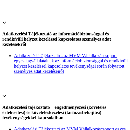
Adatkezelési Tájékoztató az információbiztonsággal és
rendkívüli helyzet kezeléssel kapcsolatos személyes adat
kezelésekről
Adatkezelési Tájékoztató - az MVM Vállalkozáscsoport
egyes tagvállalatainak az információbiztonsággal és rendkívüli
helyzet kezeléssel kapcsolatos tevékenységei során folytatott
személyes adat kezeléseiről
Adatkezelési tájékoztató – engedményezési (követelés-
értékesítési) és követeléskezelési (tartozásbehajtási)
tevékenységekkel kapcsolatban
Adatkezelési Tájékoztató az MVM Vállalkozáscsoport egyes