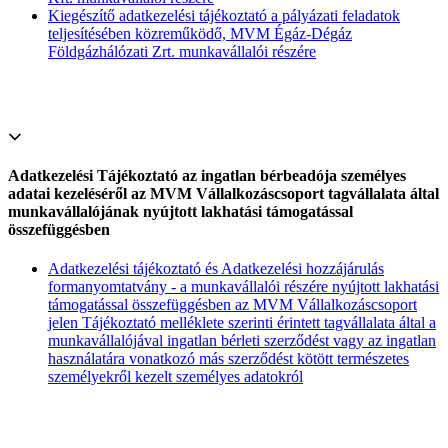
Kiegészítő adatkezelési tájékoztató a pályázati feladatok
teljesítésében közreműködő, MVM Égáz-Dégáz
Földgázhálózati Zrt. munkavállalói részére
Adatkezelési Tájékoztató az ingatlan bérbeadója személyes
adatai kezeléséről az MVM Vállalkozáscsoport tagvállalata által
munkavállalójának nyújtott lakhatási támogatással
összefüggésben
Adatkezelési tájékoztató és Adatkezelési hozzájárulás
formanyomtatvány - a munkavállalói részére nyújtott lakhatási
támogatással összefüggésben az MVM Vállalkozáscsoport
jelen Tájékoztató melléklete szerinti érintett tagvállalata által a
munkavállalójával ingatlan bérleti szerződést vagy az ingatlan
használatára vonatkozó más szerződést kötött természetes
személyekről kezelt személyes adatokról