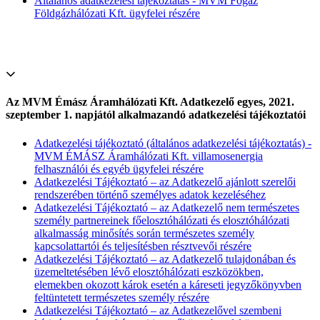
Általános adatkezelési tájékoztatás - MVM Főgáz
Földgázhálózati Kft. ügyfelei részére
Az MVM Émász Áramhálózati Kft. Adatkezelő egyes, 2021.
szeptember 1. napjától alkalmazandó adatkezelési tájékoztatói
Adatkezelési tájékoztató (általános adatkezelési tájékoztatás) -
MVM ÉMÁSZ Áramhálózati Kft. villamosenergia
felhasználói és egyéb ügyfelei részére
Adatkezelési Tájékoztató – az Adatkezelő ajánlott szerelői
rendszerében történő személyes adatok kezeléséhez
Adatkezelési Tájékoztató – az Adatkezelő nem természetes
személy partnereinek főelosztóhálózati és elosztóhálózati
alkalmasság minősítés során természetes személy
kapcsolattartói és teljesítésben résztvevői részére
Adatkezelési Tájékoztató – az Adatkezelő tulajdonában és
üzemeltetésében lévő elosztóhálózati eszközökben,
elemekben okozott károk esetén a káreseti jegyzőkönyvben
feltüntetett természetes személy részére
Adatkezelési Tájékoztató – az Adatkezelővel szembeni