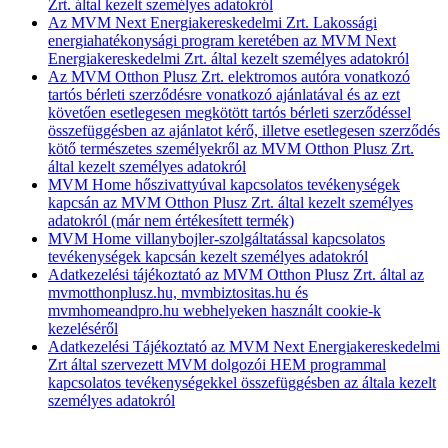
Zrt. által kezelt személyes adatokról
Az MVM Next Energiakereskedelmi Zrt. Lakossági
energiahatékonysági program keretében az MVM Next
Energiakereskedelmi Zrt. által kezelt személyes adatokról
Az MVM Otthon Plusz Zrt. elektromos autóra vonatkozó
tartós bérleti szerződésre vonatkozó ajánlatával és az ezt
követően esetlegesen megkötött tartós bérleti szerződéssel
összefüggésben az ajánlatot kérő, illetve esetlegesen szerződés
kötő természetes személyekről az MVM Otthon Plusz Zrt.
által kezelt személyes adatokról
MVM Home hőszivattyúval kapcsolatos tevékenységek
kapcsán az MVM Otthon Plusz Zrt. által kezelt személyes
adatokról (már nem értékesített termék)
MVM Home villanybojler-szolgáltatással kapcsolatos
tevékenységek kapcsán kezelt személyes adatokról
Adatkezelési tájékoztató az MVM Otthon Plusz Zrt. által az
mvmotthonplusz.hu, mvmbiztositas.hu és
mvmhomeandpro.hu webhelyeken használt cookie-k
kezeléséről
Adatkezelési Tájékoztató az MVM Next Energiakereskedelmi
Zrt által szervezett MVM dolgozói HEM programmal
kapcsolatos tevékenységekkel összefüggésben az általa kezelt
személyes adatokról