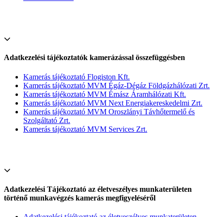
Adatkezelési tájékoztatók kamerázással összefüggésben
Kamerás tájékoztató Flogiston Kft.
Kamerás tájékoztató MVM Égáz-Dégáz Földgázhálózati Zrt.
Kamerás tájékoztató MVM Émász Áramhálózati Kft.
Kamerás tájékoztató MVM Next Energiakereskedelmi Zrt.
Kamerás tájékoztató MVM Oroszlányi Távhőtermelő és
Szolgáltató Zrt.
Kamerás tájékoztató MVM Services Zrt.
Adatkezelési Tájékoztató az életveszélyes munkaterületen
történő munkavégzés kamerás megfigyeléséről
Adatkezelési tájékoztató az életveszélyes munkaterületen