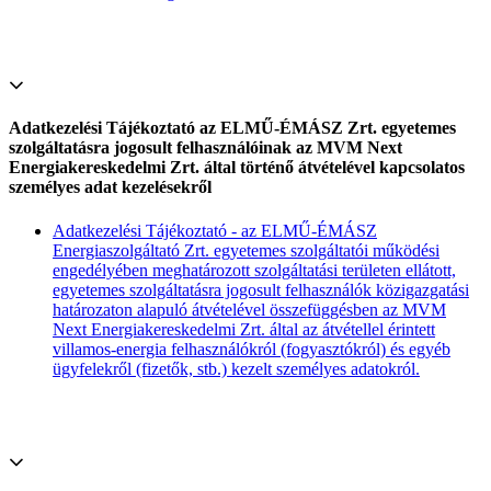
Adatkezelési Tájékoztató az ELMŰ-ÉMÁSZ Zrt. egyetemes
szolgáltatásra jogosult felhasználóinak az MVM Next
Energiakereskedelmi Zrt. által történő átvételével kapcsolatos
személyes adat kezelésekről
Adatkezelési Tájékoztató - az ELMŰ-ÉMÁSZ
Energiaszolgáltató Zrt. egyetemes szolgáltatói működési
engedélyében meghatározott szolgáltatási területen ellátott,
egyetemes szolgáltatásra jogosult felhasználók közigazgatási
határozaton alapuló átvételével összefüggésben az MVM
Next Energiakereskedelmi Zrt. által az átvétellel érintett
villamos-energia felhasználókról (fogyasztókról) és egyéb
ügyfelekről (fizetők, stb.) kezelt személyes adatokról.