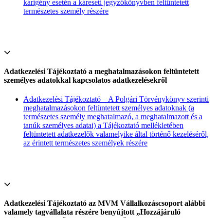
kárigény esetén a káreseti jegyzőkönyvben feltüntetett
természetes személy részére
Adatkezelési Tájékoztató a meghatalmazásokon feltüntetett
személyes adatokkal kapcsolatos adatkezelésekről
Adatkezelési Tájékoztató – A Polgári Törvénykönyv szerinti
meghatalmazásokon feltüntetett személyes adatoknak (a
természetes személy meghatalmazó, a meghatalmazott és a
tanúk személyes adatai) a Tájékoztató mellékletében
feltüntetett adatkezelők valamelyike által történő kezeléséről,
az érintett természetes személyek részére
Adatkezelési Tájékoztató az MVM Vállalkozáscsoport alábbi
valamely tagvállalata részére benyújtott „Hozzájáruló