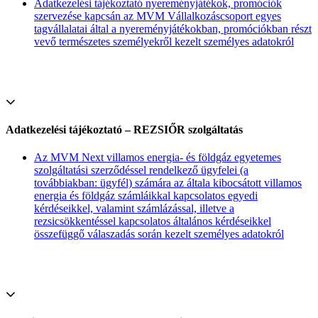
Adatkezelési tájékoztató nyereményjátékok, promóciók
szervezése kapcsán az MVM Vállalkozáscsoport egyes
tagvállalatai által a nyereményjátékokban, promóciókban részt
vevő természetes személyekről kezelt személyes adatokról
Adatkezelési tájékoztató – REZSIŐR szolgáltatás
Az MVM Next villamos energia- és földgáz egyetemes
szolgáltatási szerződéssel rendelkező ügyfelei (a
továbbiakban: ügyfél) számára az általa kibocsátott villamos
energia és földgáz számláikkal kapcsolatos egyedi
kérdéseikkel, valamint számlázással, illetve a
rezsicsökkentéssel kapcsolatos általános kérdéseikkel
összefüggő válaszadás során kezelt személyes adatokról