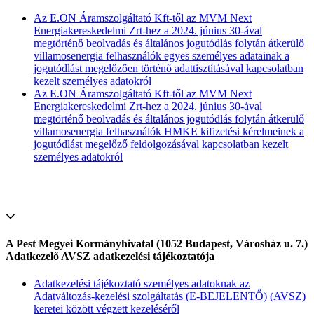
Az E.ON Áramszolgáltató Kft-től az MVM Next
Energiakereskedelmi Zrt-hez a 2024. június 30-ával
megtörténő beolvadás és általános jogutódlás folytán átkerülő
villamosenergia felhasználók egyes személyes adatainak a
jogutódlást megelőzően történő adattisztításával kapcsolatban
kezelt személyes adatokról
Az E.ON Áramszolgáltató Kft-től az MVM Next
Energiakereskedelmi Zrt-hez a 2024. június 30-ával
megtörténő beolvadás és általános jogutódlás folytán átkerülő
villamosenergia felhasználók HMKE kifizetési kérelmeinek a
jogutódlást megelőző feldolgozásával kapcsolatban kezelt
személyes adatokról
A Pest Megyei Kormányhivatal (1052 Budapest, Városház u. 7.)
Adatkezelő AVSZ adatkezelési tájékoztatója
Adatkezelési tájékoztató személyes adatoknak az
Adatváltozás-kezelési szolgáltatás (E-BEJELENTŐ) (AVSZ)
keretei között végzett kezeléséről