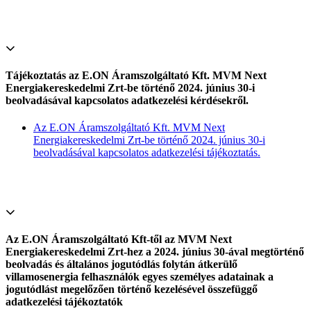
Tájékoztatás az E.ON Áramszolgáltató Kft. MVM Next
Energiakereskedelmi Zrt-be történő 2024. június 30-i
beolvadásával kapcsolatos adatkezelési kérdésekről.
Az E.ON Áramszolgáltató Kft. MVM Next
Energiakereskedelmi Zrt-be történő 2024. június 30-i
beolvadásával kapcsolatos adatkezelési tájékoztatás.
Az E.ON Áramszolgáltató Kft-től az MVM Next
Energiakereskedelmi Zrt-hez a 2024. június 30-ával megtörténő
beolvadás és általános jogutódlás folytán átkerülő
villamosenergia felhasználók egyes személyes adatainak a
jogutódlást megelőzően történő kezelésével összefüggő
adatkezelési tájékoztatók