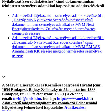
Nyilatkozat Szerződéskötéshez” című dokumentumban
feltüntetett személyes adatokkal kapcsolatos adatkezelésekről
Adatkezelési Tájékoztató – személyes adatok kezeléséről a
„Hozzájáruló Nyilatkozat Szerződéskötéshez” című
dokumentumban személyes adataikat az MVM Next
Energiakereskedelmi Zrt. részére megadó természetes
személyek részére
Adatkezelési Tájékoztató – személyes adatok kezeléséről a
„Hozzájáruló Nyilatkozat Szerződéskötéshez” című
dokumentumban személyes adataikat az MVM ÉMÁSZ
Áramhálózati Kft. részére megadó természetes személyek
részére
A Magyar Energetikai és Közmű-szabályozási Hivatal (cím:
1054 Budapest, Bajcsy-Zsilinszky út 52., postacím: 1388
Budapest, Pf. 89., telefonszám: +36 (1) 459-7777,
email:
mekh@mekh.hu
, honlap:
http://www.mekh.hu
)
Adatkezelő
földgázszolgáltatásra
vonatkozó Felhasználói
Elégedettség Felméréssel kapcsolatos
Adatkezelési