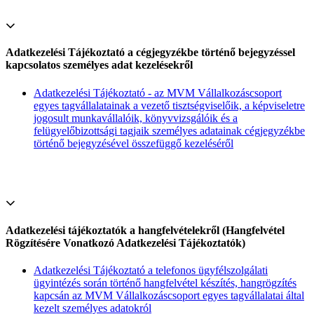
Adatkezelési Tájékoztató a cégjegyzékbe történő bejegyzéssel
kapcsolatos személyes adat kezelésekről
Adatkezelési Tájékoztató - az MVM Vállalkozáscsoport
egyes tagvállalatainak a vezető tisztségviselőik, a képviseletre
jogosult munkavállalóik, könyvvizsgálóik és a
felügyelőbizottsági tagjaik személyes adatainak cégjegyzékbe
történő bejegyzésével összefüggő kezeléséről
Adatkezelési tájékoztatók a hangfelvételekről (Hangfelvétel
Rögzítésére Vonatkozó Adatkezelési Tájékoztatók)
Adatkezelési Tájékoztató a telefonos ügyfélszolgálati
ügyintézés során történő hangfelvétel készítés, hangrögzítés
kapcsán az MVM Vállalkozáscsoport egyes tagvállalatai által
kezelt személyes adatokról