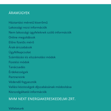
ÁRAMÜGYEK
Háztartási méretű kiserőmű
Lakossági rezsi információk
Nem lakossági ügyfeleknek szóló információk
Online megoldások
Előre fizetős mérő
Árak-árszabások
Ügyfélkapcsolat
Számlázási és elszámolási módok
Fizetési módok
Tanácsadás
Érdekességek
Partnereink
Védendő fogyasztók
Vallási közösségek díjszabásának módosítása
Közszolgáltatói információk
MVM NEXT ENERGIAKERESKEDELMI ZRT.
Vállalatunk