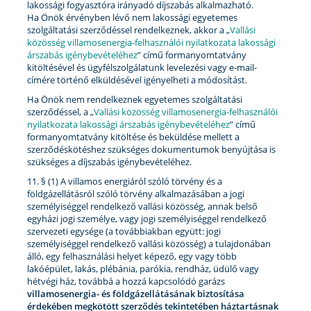
lakossági fogyasztóra irányadó díjszabás alkalmazható.
Ha Önök érvényben lévő nem lakossági egyetemes
szolgáltatási szerződéssel rendelkeznek, akkor a „
Vallási
közösség villamosenergia-felhasználói nyilatkozata lakossági
árszabás igénybevételéhez
” című formanyomtatvány
kitöltésével és ügyfélszolgálatunk levelezési vagy e-mail-
címére történő elküldésével igényelheti a módosítást.
Ha Önök nem rendelkeznek egyetemes szolgáltatási
szerződéssel, a „
Vallási közösség villamosenergia-felhasználói
nyilatkozata lakossági árszabás igénybevételéhez
” című
formanyomtatvány kitöltése és beküldése mellett a
szerződéskötéshez szükséges dokumentumok benyújtása is
szükséges a díjszabás igénybevételéhez.
11. § (1) A villamos energiáról szóló törvény és a
földgázellátásról szóló törvény alkalmazásában a jogi
személyiséggel rendelkező vallási közösség, annak belső
egyházi jogi személye, vagy jogi személyiséggel rendelkező
szervezeti egysége (a továbbiakban együtt: jogi
személyiséggel rendelkező vallási közösség) a tulajdonában
álló, egy felhasználási helyet képező, egy vagy több
lakóépület, lakás, plébánia, parókia, rendház, üdülő vagy
hétvégi ház, továbbá a hozzá kapcsolódó garázs
villamosenergia- és földgázellátásának biztosítása
érdekében megkötött szerződés tekintetében háztartásnak