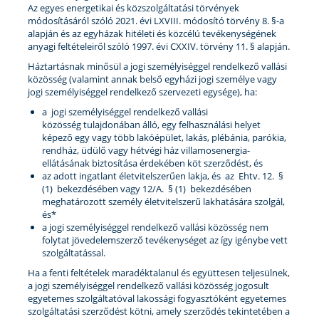
Az egyes energetikai és közszolgáltatási törvények
módosításáról szóló 2021. évi LXVIII. módosító törvény 8. §-a
alapján és az egyházak hitéleti és közcélú tevékenységének
anyagi feltételeiről szóló 1997. évi CXXIV. törvény 11. § alapján.
Háztartásnak minősül a jogi személyiséggel rendelkező vallási
közösség (valamint annak belső egyházi jogi személye vagy
jogi személyiséggel rendelkező szervezeti egysége), ha:
a jogi személyiséggel rendelkező vallási
közösség tulajdonában álló, egy felhasználási helyet
képező egy vagy több lakóépület, lakás, plébánia, parókia,
rendház, üdülő vagy hétvégi ház villamosenergia-
ellátásának biztosítása érdekében köt szerződést, és
az adott ingatlant életvitelszerűen lakja, és az Ehtv. 12. §
(1) bekezdésében vagy 12/A. § (1) bekezdésében
meghatározott személy életvitelszerű lakhatására szolgál,
és*
a jogi személyiséggel rendelkező vallási közösség nem
folytat jövedelemszerző tevékenységet az így igénybe vett
szolgáltatással.
Ha a fenti feltételek maradéktalanul és együttesen teljesülnek,
a jogi személyiséggel rendelkező vallási közösség jogosult
egyetemes szolgáltatóval lakossági fogyasztóként egyetemes
szolgáltatási szerződést kötni, amely szerződés tekintetében a