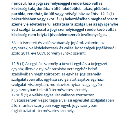
minősül, ha a jogi személyiséggel rendelkező vallási
közösség tulajdonában álló lakóépület, lakás, plébánia,
parókia, rendház, üdülő vagy hétvégi ház az Ehtv. 12. § (1)
bekezdésében vagy 12/A. § (1) bekezdésében meghatározott
személy életvitelszerű lakhatására szolgál, és az így igénybe
vett szolgáltatással a jogi személyiséggel rendelkező vallási
közösség nem folytat jövedelemszerző tevékenységet.
*A lelkiismereti és vallásszabadság jogáról, valamint az
egyházak, vallásfelekezetek és vallási közösségek jogállásáról
szóló 2011. évi CCVI. törvény (Ehtv.) szerint:
12. § (1) Az egyházi személy a bevett egyház, a bejegyzett
egyház, illetve a nyilvántartásba vett egyház belső
szabályában meghatározott, az egyházi jogi személy
szolgálatában álló, egyházi szolgálatot sajátos egyházi
szolgálati viszonyban, munkaviszonyban vagy egyéb
jogviszonyban teljesítő természetes személy.
12/A. § (1) A vallási egyesület vallásos szertartást
hivatásszerűen végző tagja a vallási egyesület szolgálatában
álló, munkaviszonyban vagy egyéb jogviszonyban
foglalkoztatott természetes személy.