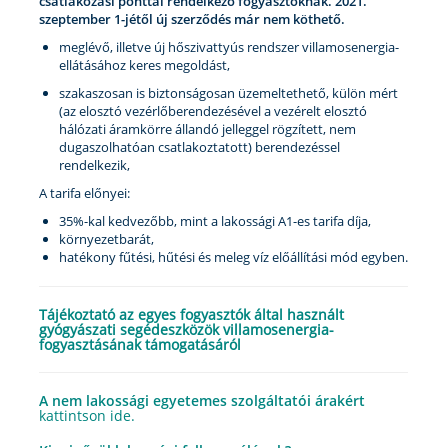
csatlakozási ponttal rendelkező fogyasztóknak. 2021.
szeptember 1-jétől új szerződés már nem köthető.
meglévő, illetve új hőszivattyús rendszer villamosenergia-
ellátásához keres megoldást,
szakaszosan is biztonságosan üzemeltethető, külön mért
(az elosztó vezérlőberendezésével a vezérelt elosztó
hálózati áramkörre állandó jelleggel rögzített, nem
dugaszolhatóan csatlakoztatott) berendezéssel
rendelkezik,
A tarifa előnyei:
35%-kal kedvezőbb, mint a lakossági A1-es tarifa díja,
környezetbarát,
hatékony fűtési, hűtési és meleg víz előállítási mód egyben.
Tájékoztató az egyes fogyasztók által használt
gyógyászati segédeszközök villamosenergia-
fogyasztásának támogatásáról
A nem lakossági egyetemes szolgáltatói árakért
kattintson ide.