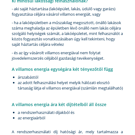
Ki minősül lakossági felhasználónak?
- aki saját háztartása (lakóépület, lakás, üdülő vagy garázs)
fogyasztása céljára vásárol villamos energiát, vagy
- ha a lakóépületben a műszakilag megosztott, önálló lakások
száma meghaladja az épületben lévő önálló nem lakás céljára
szolgáló helyiségek számát, a lakóépületet, mint felhasználót a
közös fogyasztás vonatkozásában úgy kell tekinteni, hogy
saját háztartás céljára vételez
- és az így vásárolt villamos energiával nem folytat
jövedelemszerzés céljából gazdasági tevékenységet.
A villamos energia egységára két tényezőtől függ
árszabástól
az adott felhasználási helyet melyik hálózati elosztó
társaság látja el villamos energiával (számlán megtalálható)
A villamos energia ára két díjtételből áll össze
a rendszerhasználati díjakból és
az energiaárból
A rendszerhasználati díj hatósági ár, mely tartalmazza a