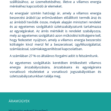
szállításához, az üzemeltetéséhez, illetve a villamos energia
méréséhez kapcsolódó ár elemeket.
Az energiaár szintén hatósági ár, amely a villamos energia
beszerzési árából (az erőművekben előállított termék ára) és
az árrésből tevődik össze, melyek alapján miniszteri rendelet
és az egyetemes szolgáltatói üzletszabályzatunk tartalmazza
az egységárakat. Az árrés mértékét is rendelet szabályozza,
mely az egyetemes szolgáltató azon működési költségeire kell,
hogy fedezetet nyújtson, amely a villamos energia beszerzési
költségén kívül merül fel a beszerzéssel, ügyfélszolgálattal,
számlázással, számlakiegyenlítéssel kapcsolatban.
A számlában 27 %-os általános forgalmi adót is felszámítunk.
Az egyetemes szolgáltatás keretében értékesített villamos
energia árszabályozására, árszabásaira és egységáraira
vonatkozó részleteket a vonatkozó jogszabályokban és
üzletszabályzatunkban találja meg.
ÁRAMÜGYEK
Háztartási méretű kiserőmű