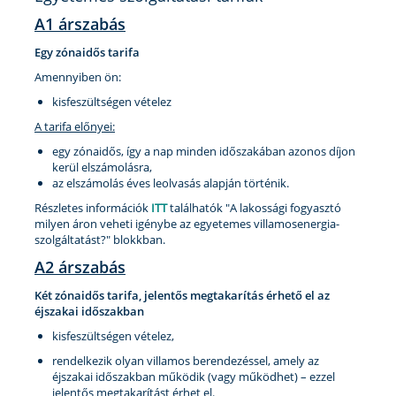
A1 árszabás
Egy zónaidős tarifa
Amennyiben ön:
kisfeszültségen vételez
A tarifa előnyei:
egy zónaidős, így a nap minden időszakában azonos díjon
kerül elszámolásra,
az elszámolás éves leolvasás alapján történik.
Részletes információk
ITT
találhatók "A lakossági fogyasztó
milyen áron veheti igénybe az egyetemes villamosenergia-
szolgáltatást?" blokkban.
A2 árszabás
Két zónaidős tarifa, jelentős megtakarítás érhető el az
éjszakai időszakban
kisfeszültségen vételez,
rendelkezik olyan villamos berendezéssel, amely az
éjszakai időszakban működik (vagy működhet) – ezzel
jelentős megtakarítást érhet el.