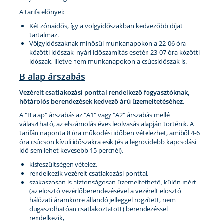
A tarifa előnyei:
Két zónaidős, így a völgyidőszakban kedvezőbb díjat
tartalmaz.
Völgyidőszaknak minősül munkanapokon a 22-06 óra
közötti időszak, nyári időszámítás esetén 23-07 óra közötti
időszak, illetve nem munkanapokon a csúcsidőszak is.
B alap árszabás
Vezérelt csatlakozási ponttal rendelkező fogyasztóknak,
hőtárolós berendezések kedvező árú üzemeltetéséhez.
A "B alap" árszabás az "A1" vagy "A2" árszabás mellé
választható, az elszámolás éves leolvasás alapján történik. A
tarifán naponta 8 óra működési időben vételezhet, amiből 4-6
óra csúcson kívüli időszakra esik (és a legrövidebb kapcsolási
idő sem lehet kevesebb 15 percnél).
kisfeszültségen vételez,
rendelkezik vezérelt csatlakozási ponttal,
szakaszosan is biztonságosan üzemeltethető, külön mért
(az elosztó vezérlőberendezésével a vezérelt elosztó
hálózati áramkörre állandó jelleggel rögzített, nem
dugaszolhatóan csatlakoztatott) berendezéssel
rendelkezik,