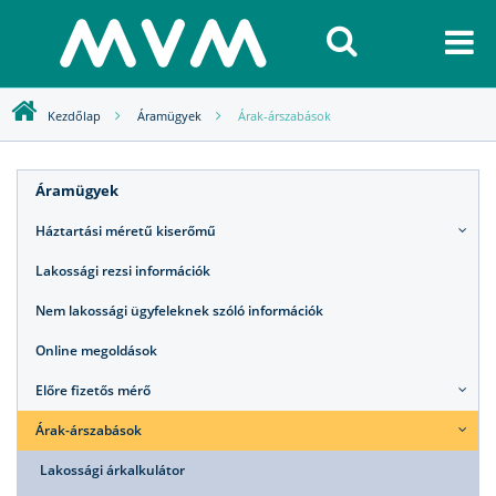
Kezdőlap
Áramügyek
Árak-árszabások
Áramügyek
Háztartási méretű kiserőmű
Lakossági rezsi információk
Nem lakossági ügyfeleknek szóló információk
Online megoldások
Előre fizetős mérő
Árak-árszabások
Lakossági árkalkulátor