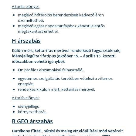
A tarifa előnyei:
meglévő hőtárolós berendezéseit kedvező áron
üzemeltetheti,
meglévő egész napos tarifájához képest jelentős
megtakarítást érhet el.
H árszabás
Külön mért, kéttarifás mérővel rendelkező fogyasztóknak,
idényjellegű tarifatípus (október 15. – április 15. közötti
időszakban vehető igénybe).
Ön profilos elszámolású felhasználó,
egyetemes szolgáltatás keretében vételezi a villamos
energiát,
rendelkezik külön mért, kéttarifás mérővel,
A tarifa előnyei:
idényjellegű,
környezetbarát.
B GEO árszabás
Hatékony fűtési, hűtési és meleg víz előállítási mód vezérelt