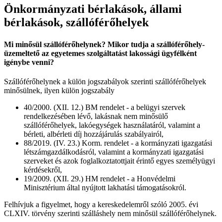
Önkormányzati bérlakások, állami
bérlakások, szállóférőhelyek
Mi minősül szállóférőhelynek? Mikor tudja a szállóférőhely-
üzemeltető az egyetemes szolgáltatást lakossági ügyfélként
igénybe venni?
Szállóférőhelynek a külön jogszabályok szerinti szállóférőhelyek
minősülnek, ilyen külön jogszabály
40/2000. (XII. 12.) BM rendelet - a belügyi szervek
rendelkezésében lévő, lakásnak nem minősülő
szállóférőhelyek, lakóegységek használatáról, valamint a
bérleti, albérleti díj hozzájárulás szabályairól,
88/2019. (IV. 23.) Korm. rendelet - a kormányzati igazgatási
létszámgazdálkodásról, valamint a kormányzati igazgatási
szerveket és azok foglalkoztatottjait érintő egyes személyügyi
kérdésekről,
19/2009. (XII. 29.) HM rendelet - a Honvédelmi
Minisztérium által nyújtott lakhatási támogatásokról.
Felhívjuk a figyelmet, hogy a kereskedelemről szóló 2005. évi
CLXIV. törvény szerinti szálláshely nem minősül szállóférőhelynek.