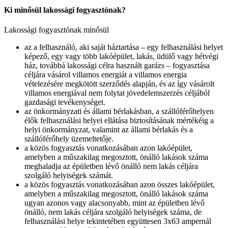
Ki minősül lakossági fogyasztónak?
Lakossági fogyasztónak minősül
az a felhasználó, aki saját háztartása – egy felhasználási helyet
képező, egy vagy több lakóépület, lakás, üdülő vagy hétvégi
ház, továbbá lakossági célra használt garázs – fogyasztása
céljára vásárol villamos energiát a villamos energia
vételezésére megkötött szerződés alapján, és az így vásárolt
villamos energiával nem folytat jövedelemszerzés céljából
gazdasági tevékenységet.
az önkormányzati és állami bérlakásban, a szállóférőhelyen
élők felhasználási helyei ellátása biztosításának mértékéig a
helyi önkormányzat, valamint az állami bérlakás és a
szállóférőhely üzemeltetője.
a közös fogyasztás vonatkozásában azon lakóépület,
amelyben a műszakilag megosztott, önálló lakások száma
meghaladja az épületben lévő önálló nem lakás céljára
szolgáló helyiségek számát.
a közös fogyasztás vonatkozásában azon összes lakóépület,
amelyben a műszakilag megosztott, önálló lakások száma
ugyan azonos vagy alacsonyabb, mint az épületben lévő
önálló, nem lakás céljára szolgáló helyiségek száma, de
felhasználási helye tekintetében együttesen 3x63 ampernál