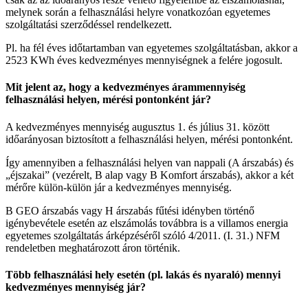
melynek során a felhasználási helyre vonatkozóan egyetemes
szolgáltatási szerződéssel rendelkezett.
Pl. ha fél éves időtartamban van egyetemes szolgáltatásban, akkor a
2523 KWh éves
kedvezményes mennyiségnek a felére jogosult.
Mit jelent az, hogy a kedvezményes árammennyiség
felhasználási helyen, mérési pontonként jár?
A kedvezményes mennyiség augusztus 1. és július 31. között
időarányosan biztosított a felhasználási helyen, mérési pontonként.
Így amennyiben a felhasználási helyen van nappali (A árszabás) és
„éjszakai” (vezérelt, B alap vagy B Komfort árszabás), akkor a két
mérőre külön-külön jár a kedvezményes mennyiség.
B GEO árszabás vagy H árszabás fűtési idényben történő
igénybevétele esetén az elszámolás továbbra is a villamos energia
egyetemes szolgáltatás árképzéséről szóló 4/2011. (I. 31.) NFM
rendeletben meghatározott áron történik.
Több felhasználási hely esetén (pl. lakás és nyaraló) mennyi
kedvezményes mennyiség jár?