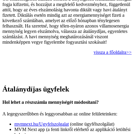
fogja kifizetni, és hozzájut a megfelelő kedvezményhez, függetlenül
attól, hogy az éves elszámolásig havonta diktált vagy havi átalányt
fizetett. Diktálás esetén mindig azt az energiamennyiséget fizeti a
következő számlában, amelyet az előző hónapban ténylegesen
felhasznált. Ha szeretné, hogy télen-nyáron azonos villamosenergia
mennyiség legyen elszámolva, válassza az átalánydíjas, egyenletes
számlázást. A havi mennyiség meghatározásánál viszont
mindenképpen vegye figyelembe fogyasztási szokásait!
vissza a főoldalra>>
Átalánydíjas ügyfelek
Hol lehet a részszámla mennyiségét módosítani?
A legegyszerűbben és leggyorsabban az online felületeinken:
mvmnext.hu/Ugyfelszolgalat
(online ügyfélszolgálat)
MVM Next app (a fenti linkről elérhető az applikáció letöltési