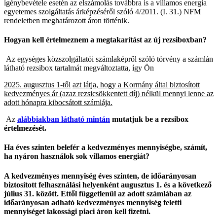
igénybevétele esetén az elszámolás továbbra is a villamos energia
egyetemes szolgáltatás árképzéséről szóló 4/2011. (I. 31.) NFM
rendeletben meghatározott áron történik.
Hogyan kell értelmeznem a megtakarítást az új rezsiboxban?
Az egységes közszolgáltatói számlaképről szóló törvény a számlán
látható rezsibox tartalmát megváltoztatta, így Ön
2025. augusztus 1-től
azt látja, hogy a Kormány által biztosított
kedvezményes ár (azaz rezsicsökkentett díj) nélkül mennyi lenne az
adott hónapra kibocsátott számlája.
Az
alábbiakban látható mintán
mutatjuk be a rezsibox
értelmezését.
Ha éves szinten belefér a kedvezményes mennyiségbe, számít,
ha nyáron használok sok villamos energiát?
A kedvezményes mennyiség éves szinten, de időarányosan
biztosított felhasználási helyenként augusztus 1. és a következő
július 31. között. Ettől függetlenül az adott számlában az
időarányosan adható kedvezményes mennyiség feletti
mennyiséget lakossági piaci áron kell fizetni.