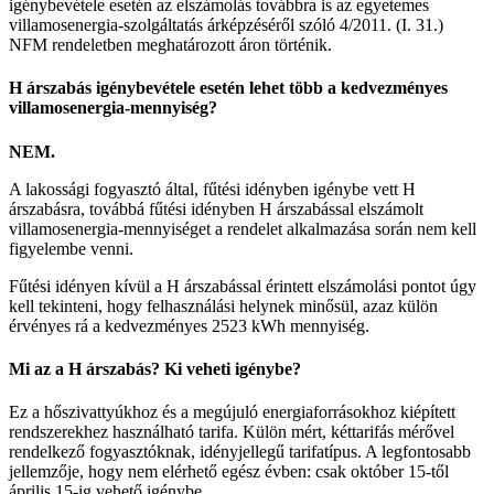
igénybevétele esetén az elszámolás továbbra is az egyetemes
villamosenergia-szolgáltatás árképzéséről szóló 4/2011. (I. 31.)
NFM rendeletben meghatározott áron történik.
H árszabás igénybevétele esetén lehet több a kedvezményes
villamosenergia-mennyiség?
NEM.
A lakossági fogyasztó által, fűtési idényben igénybe vett H
árszabásra, továbbá fűtési idényben H árszabással elszámolt
villamosenergia-mennyiséget a rendelet alkalmazása során nem kell
figyelembe venni.
Fűtési idényen kívül a H árszabással érintett elszámolási pontot úgy
kell tekinteni, hogy felhasználási helynek minősül, azaz külön
érvényes rá a kedvezményes 2523 kWh mennyiség.
Mi az a H árszabás? Ki veheti igénybe?
Ez a hőszivattyúkhoz és a megújuló energiaforrásokhoz kiépített
rendszerekhez használható tarifa. Külön mért, kéttarifás mérővel
rendelkező fogyasztóknak, idényjellegű tarifatípus. A legfontosabb
jellemzője, hogy nem elérhető egész évben: csak október 15-től
április 15-ig vehető igénybe.