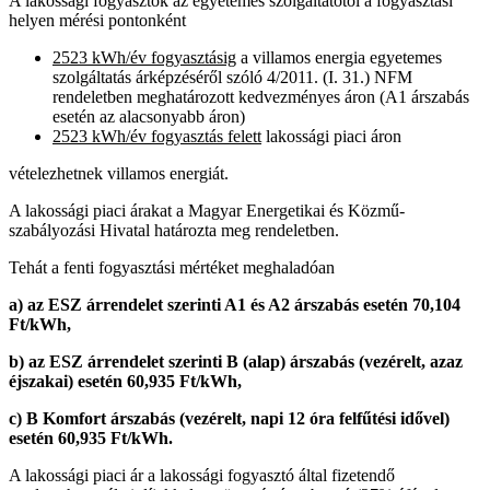
A lakossági fogyasztók az egyetemes szolgáltatótól a fogyasztási
helyen mérési pontonként
2523 kWh/év fogyasztásig
a villamos energia egyetemes
szolgáltatás árképzéséről szóló 4/2011. (I. 31.) NFM
rendeletben meghatározott kedvezményes áron (A1 árszabás
esetén az alacsonyabb áron)
2523 kWh/év fogyasztás felett
lakossági piaci áron
vételezhetnek villamos energiát.
A lakossági piaci árakat a Magyar Energetikai és Közmű-
szabályozási Hivatal határozta meg rendeletben.
Tehát a fenti fogyasztási mértéket meghaladóan
a)
az ESZ árrendelet szerinti A1 és A2 árszabás esetén 70,104
Ft/kWh,
b) az ESZ árrendelet szerinti B (alap) árszabás (vezérelt, azaz
éjszakai) esetén 60,935 Ft/kWh,
c) B Komfort árszabás (vezérelt, napi 12 óra felfűtési idővel)
esetén 60,935 Ft/kWh.
A lakossági piaci ár a lakossági fogyasztó által fizetendő