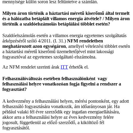
mennyisége külön soron lesz feltüntetve a számlán.
Milyen áron történik a háztartási méretű kiserőmű által termelt
és a hálózatba betáplált villamos energia átvétele? / Milyen áron
történik a szaldóelszámolás betáplálási többlet esetén?
Szaldóelszámolás esetén a villamos energia egyetemes szolgáltatás
árképzéséről szóló 4/2011. (I. 31.)
NFM rendeletben
meghatározott azon egységáron
, amellyel vételezési többlet esetén
a háztartási méretű kiserőmű üzemeltetőjével mint lakossági
fogyasztóval az egyetemes szolgáltató elszámolna.
Az NFM rendelet szerinti árak
ITT
érhetők el.
Felhasználóváltozás esetében felhasználónként vagy
felhasználási helyre vonatkozóan fogja figyelni a rendszer a
fogyasztást?
A kedvezmény a felhasználási helyen, mérési pontonként, egy adott
felhasználó fogyasztására vonatkozik, ám időarányosan jár. Ha
például valaki fél évre szerződik egy ingatlan energiaellátására,
akkor arra a felhasználási helyre az éves kedvezmény felére
jogosult, függetlenül az előző szerződő, a kiköltöző fél
fogyasztásától.