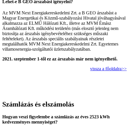
Lehet-e B GEO árszabást igényelni?
Az MVM Next Energiakereskedelmi Zrt. a B GEO árszabást a
Magyar Energetikai és Közmű-szabályozási Hivatal jóváhagyásával
alkalmazza az ELMŰ Hálózati Kft., illetve az MVM Émász
Áramhálózati Kft. működési területén (más elosztó jelenleg nem
biztosítja az árszabás igénybevételéhez szükséges műszaki
feltételeket). Az árszabás speciális szabályainak részletei
megtalálhatók MVM Next Energiakereskedelmi Zrt. Egyetemes
villamosenergia-szolgáltatói üzletszabályzatában.
2021. szeptember 1-től ez az árszabás már nem igényelhető.
vissza a főoldalra>>
Számlázás és elszámolás
Hogyan veszi figyelembe a számlázás az éves 2523 kWh
kedvezményes mennyiséget?