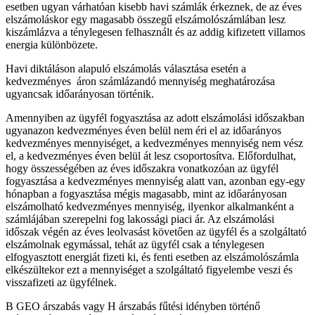
esetben ugyan várhatóan kisebb havi számlák érkeznek, de az éves
elszámoláskor egy magasabb összegű elszámolószámlában lesz
kiszámlázva a ténylegesen felhasznált és az addig kifizetett villamos
energia különbözete.
Havi diktáláson alapuló elszámolás választása esetén a
kedvezményes áron számlázandó mennyiség meghatározása
ugyancsak időarányosan történik.
Amennyiben az ügyfél fogyasztása az adott elszámolási időszakban
ugyanazon kedvezményes éven belül nem éri el az időarányos
kedvezményes mennyiséget, a kedvezményes mennyiség nem vész
el, a kedvezményes éven belül át lesz csoportosítva. Előfordulhat,
hogy összességében az éves időszakra vonatkozóan az ügyfél
fogyasztása a kedvezményes mennyiség alatt van, azonban egy-egy
hónapban a fogyasztása mégis magasabb, mint az időarányosan
elszámolható kedvezményes mennyiség, ilyenkor alkalmanként a
számlájában szerepelni fog lakossági piaci ár. Az elszámolási
időszak végén az éves leolvasást követően az ügyfél és a szolgáltató
elszámolnak egymással, tehát az ügyfél csak a ténylegesen
elfogyasztott energiát fizeti ki, és fenti esetben az elszámolószámla
elkészültekor ezt a mennyiséget a szolgáltató figyelembe veszi és
visszafizeti az ügyfélnek.
B GEO árszabás vagy H árszabás fűtési idényben történő