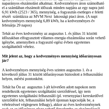
naparányos elszámolást alkalmaz. Kedvezményes áron számolható
el a számlában elszámolt időszak minden napjára az egy napra jutó
6,91 kWh (2523 / 365), mennyiség, a fogyasztás esetleges e feletti
részét számlázza az MVM Next lakossági piaci áron. (A napi
kedvezményes mennyiség 6,89 kWh, ha a kedvezményes év
februárja 29 napos)
Tehát az éves kedvezmény az augusztus 1. és július 31 közötti
időszakban elfogyasztott villamos energia elszámolása során vehető
igénybe, amennyiben a fogyasztó egész évben egyetemes
szolgáltatótól vételez.
Mit jelent az, hogy a kedvezményes mennyiség időarányosan
jár?
A kedvezményes mennyiség éves szinten augusztus 1. és a
következő július 31 között időarányosan biztosított a felhasználási
helyen, mérési pontonként.
Tehát ha Ön az augusztus 1-jét követően adott napokon nem
rendelkezik egyetemes szolgáltatási szerződéssel, így nem
egyetemes szolgáltatási felhasználó (pl. versenypiaci kereskedővel
szerződést köt, felhasználási helyét újonnan kapcsolják be, a
vételezéssel véglegesen felhagy), akkor az éves kedvezménynek
csak az az időarányos része vehető figyelembe az elszámolásnál,