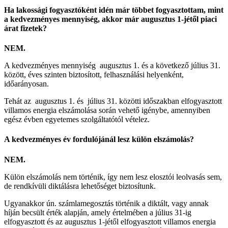
Ha lakossági fogyasztóként idén már többet fogyasztottam, mint
a kedvezményes mennyiség, akkor már augusztus 1-jétől piaci
árat fizetek?
NEM.
A kedvezményes mennyiség augusztus 1. és a következő július 31.
között, éves szinten biztosított, felhasználási helyenként,
időarányosan.
Tehát az augusztus 1. és július 31. közötti időszakban elfogyasztott
villamos energia elszámolása során vehető igénybe, amennyiben
egész évben egyetemes szolgáltatótól vételez.
A kedvezményes év fordulójánál lesz külön elszámolás?
NEM.
Külön elszámolás nem történik, így nem lesz elosztói leolvasás sem,
de rendkívüli diktálásra lehetőséget biztosítunk.
Ugyanakkor ún. számlamegosztás történik a diktált, vagy annak
híján becsült érték alapján, amely értelmében a július 31-ig
elfogyasztott és az augusztus 1-jétől elfogyasztott villamos energia