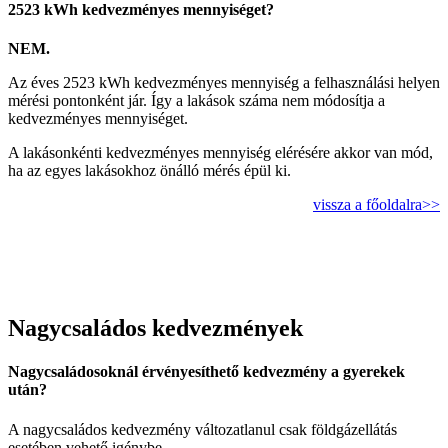
2523 kWh kedvezményes mennyiséget?
NEM.
Az éves 2523 kWh kedvezményes mennyiség a felhasználási helyen
mérési pontonként jár. Így a lakások száma nem módosítja a
kedvezményes mennyiséget.
A lakásonkénti kedvezményes mennyiség elérésére akkor van mód,
ha az egyes lakásokhoz önálló mérés épül ki.
vissza a főoldalra>>
Nagycsaládos kedvezmények
Nagycsaládosoknál érvényesíthető kedvezmény a gyerekek
után?
A nagycsaládos kedvezmény változatlanul csak földgázellátás
esetében vehető igénybe.