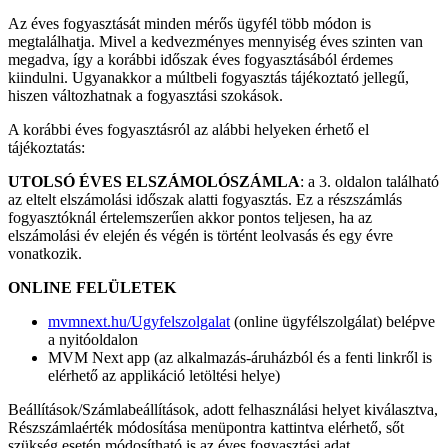
Az éves fogyasztását minden mérős ügyfél több módon is
megtalálhatja. Mivel a kedvezményes mennyiség éves szinten van
megadva, így a korábbi időszak éves fogyasztásából érdemes
kiindulni. Ugyanakkor a múltbeli fogyasztás tájékoztató jellegű,
hiszen változhatnak a fogyasztási szokások.
A korábbi éves fogyasztásról az alábbi helyeken érhető el
tájékoztatás:
UTOLSÓ ÉVES ELSZÁMOLÓSZÁMLA
: a 3. oldalon található
az eltelt elszámolási időszak alatti fogyasztás. Ez a részszámlás
fogyasztóknál értelemszerűen akkor pontos teljesen, ha az
elszámolási év elején és végén is történt leolvasás és egy évre
vonatkozik.
ONLINE FELÜLETEK
mvmnext.hu/Ugyfelszolgalat
(online ügyfélszolgálat) belépve
a nyitóoldalon
MVM Next app (az alkalmazás-áruházból és a fenti linkről is
elérhető az applikáció letöltési helye)
Beállítások/Számlabeállítások, adott felhasználási helyet kiválasztva,
Részszámlaérték módosítása menüpontra kattintva elérhető, sőt
szükség esetén módosítható is az éves fogyasztási adat.