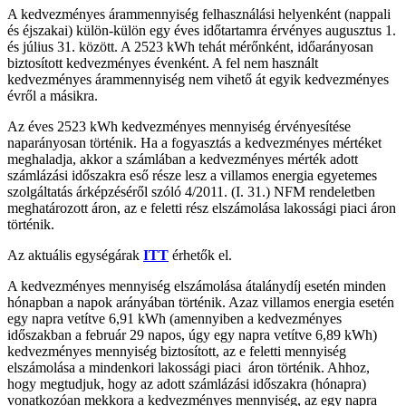
A kedvezményes árammennyiség felhasználási helyenként (nappali
és éjszakai) külön-külön egy éves időtartamra érvényes augusztus 1.
és július 31. között. A 2523 kWh tehát mérőnként, időarányosan
biztosított kedvezményes évenként. A fel nem használt
kedvezményes árammennyiség nem vihető át egyik kedvezményes
évről a másikra.
Az éves 2523 kWh kedvezményes mennyiség érvényesítése
naparányosan történik. Ha a fogyasztás a kedvezményes mértéket
meghaladja, akkor a számlában a kedvezményes mérték adott
számlázási időszakra eső része lesz a villamos energia egyetemes
szolgáltatás árképzéséről szóló 4/2011. (I. 31.) NFM rendeletben
meghatározott áron, az e feletti rész elszámolása lakossági piaci áron
történik.
Az aktuális egységárak
ITT
érhetők el.
A kedvezményes mennyiség elszámolása átalánydíj esetén minden
hónapban a napok arányában történik. Azaz villamos energia esetén
egy napra vetítve 6,91 kWh (amennyiben a kedvezményes
időszakban a február 29 napos, úgy egy napra vetítve 6,89 kWh)
kedvezményes mennyiség biztosított, az e feletti mennyiség
elszámolása a mindenkori lakossági piaci áron történik. Ahhoz,
hogy megtudjuk, hogy az adott számlázási időszakra (hónapra)
vonatkozóan mekkora a kedvezményes mennyiség, az egy napra