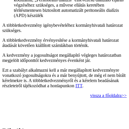
végzéséhez szükséges, a művese ellátás keretében
térítésmentesen biztosított automatizált peritoneális dialízis
(APD) készülék
A többletkedvezmény igénybevételéhez kormányhivatali határozat
szükséges.
A többletkedvezmény érvényesítése a kormányhivatali határozat
átadását követően kiállított számlákban történik.
A kedvezmény a jogosultságot megállapító végleges határozatban
megjelölt időponttól kedvezményes évenként jár.
Ezt a szabályt alkalmazni kell a már megállapított kedvezményre
vonatkozó jogosultságokra és a már benyújtott, de még el nem bírált
kérelmekre is. A többletkedvezményről és a kérelem beadásának
részleteiről tájékozódhat a honlapunkon
ITT
.
vissza a főoldalra>>