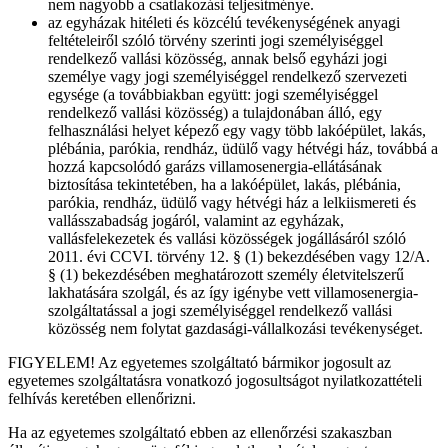
nem nagyobb a csatlakozási teljesítménye.
az egyházak hitéleti és közcélú tevékenységének anyagi
feltételeiről szóló törvény szerinti jogi személyiséggel
rendelkező vallási közösség, annak belső egyházi jogi
személye vagy jogi személyiséggel rendelkező szervezeti
egysége (a továbbiakban együtt: jogi személyiséggel
rendelkező vallási közösség) a tulajdonában álló, egy
felhasználási helyet képező egy vagy több lakóépület, lakás,
plébánia, parókia, rendház, üdülő vagy hétvégi ház, továbbá a
hozzá kapcsolódó garázs villamosenergia-ellátásának
biztosítása tekintetében, ha a lakóépület, lakás, plébánia,
parókia, rendház, üdülő vagy hétvégi ház a lelkiismereti és
vallásszabadság jogáról, valamint az egyházak,
vallásfelekezetek és vallási közösségek jogállásáról szóló
2011. évi CCVI. törvény 12. § (1) bekezdésében vagy 12/A.
§ (1) bekezdésében meghatározott személy életvitelszerű
lakhatására szolgál, és az így igénybe vett villamosenergia-
szolgáltatással a jogi személyiséggel rendelkező vallási
közösség nem folytat gazdasági-vállalkozási tevékenységet.
FIGYELEM! Az egyetemes szolgáltató bármikor jogosult az
egyetemes szolgáltatásra vonatkozó jogosultságot nyilatkozattételi
felhívás keretében ellenőrizni.
Ha az egyetemes szolgáltató ebben az ellenőrzési szakaszban