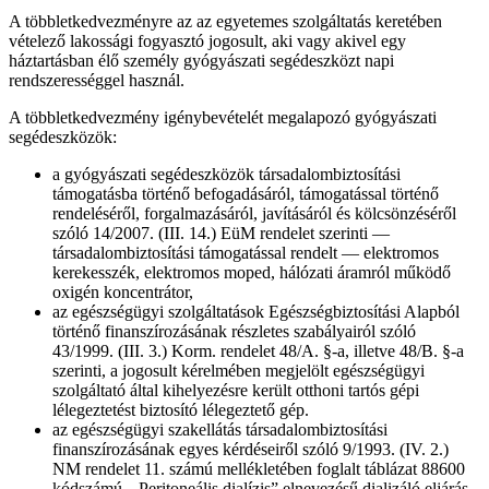
A többletkedvezményre az az egyetemes szolgáltatás keretében
vételező lakossági fogyasztó jogosult, aki vagy akivel egy
háztartásban élő személy gyógyászati segédeszközt napi
rendszerességgel használ.
A többletkedvezmény igénybevételét megalapozó gyógyászati
segédeszközök:
a gyógyászati segédeszközök társadalombiztosítási
támogatásba történő befogadásáról, támogatással történő
rendeléséről, forgalmazásáról, javításáról és kölcsönzéséről
szóló 14/2007. (III. 14.) EüM rendelet szerinti —
társadalombiztosítási támogatással rendelt — elektromos
kerekesszék, elektromos moped, hálózati áramról működő
oxigén koncentrátor,
az egészségügyi szolgáltatások Egészségbiztosítási Alapból
történő finanszírozásának részletes szabályairól szóló
43/1999. (III. 3.) Korm. rendelet 48/A. §-a, illetve 48/B. §-a
szerinti, a jogosult kérelmében megjelölt egészségügyi
szolgáltató által kihelyezésre került otthoni tartós gépi
lélegeztetést biztosító lélegeztető gép.
az egészségügyi szakellátás társadalombiztosítási
finanszírozásának egyes kérdéseiről szóló 9/1993. (IV. 2.)
NM rendelet 11. számú mellékletében foglalt táblázat 88600
kódszámú, „Peritoneális dialízis” elnevezésű dializáló eljárás