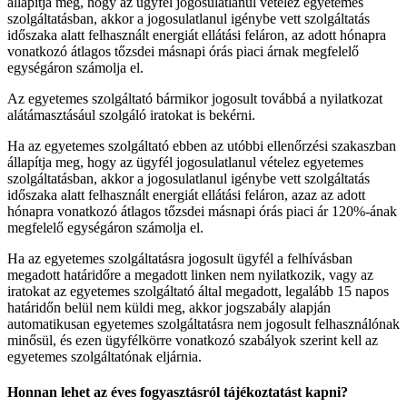
állapítja meg, hogy az ügyfél jogosulatlanul vételez egyetemes
szolgáltatásban, akkor a jogosulatlanul igénybe vett szolgáltatás
időszaka alatt felhasznált energiát ellátási feláron, az adott hónapra
vonatkozó átlagos tőzsdei másnapi órás piaci árnak megfelelő
egységáron számolja el.
Az egyetemes szolgáltató bármikor jogosult továbbá a nyilatkozat
alátámasztásául szolgáló iratokat is bekérni.
Ha az egyetemes szolgáltató ebben az utóbbi ellenőrzési szakaszban
állapítja meg, hogy az ügyfél jogosulatlanul vételez egyetemes
szolgáltatásban, akkor a jogosulatlanul igénybe vett szolgáltatás
időszaka alatt felhasznált energiát ellátási feláron, azaz az adott
hónapra vonatkozó átlagos tőzsdei másnapi órás piaci ár 120%-ának
megfelelő egységáron számolja el.
Ha az egyetemes szolgáltatásra jogosult ügyfél a felhívásban
megadott határidőre a megadott linken nem nyilatkozik, vagy az
iratokat az egyetemes szolgáltató által megadott, legalább 15 napos
határidőn belül nem küldi meg, akkor jogszabály alapján
automatikusan egyetemes szolgáltatásra nem jogosult felhasználónak
minősül, és ezen ügyfélkörre vonatkozó szabályok szerint kell az
egyetemes szolgáltatónak eljárnia.
Honnan lehet az éves fogyasztásról tájékoztatást kapni?