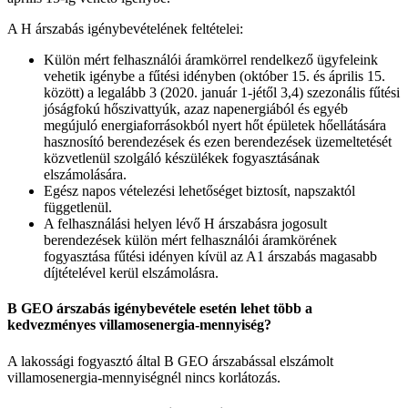
A H árszabás igénybevételének feltételei:
Külön mért felhasználói áramkörrel rendelkező ügyfeleink
vehetik igénybe a fűtési idényben (október 15. és április 15.
között) a legalább 3 (2020. január 1-jétől 3,4) szezonális fűtési
jóságfokú hőszivattyúk, azaz napenergiából és egyéb
megújuló energiaforrásokból nyert hőt épületek hőellátására
hasznosító berendezések és ezen berendezések üzemeltetését
közvetlenül szolgáló készülékek fogyasztásának
elszámolására.
Egész napos vételezési lehetőséget biztosít, napszaktól
függetlenül.
A felhasználási helyen lévő H árszabásra jogosult
berendezések külön mért felhasználói áramkörének
fogyasztása fűtési idényen kívül az A1 árszabás magasabb
díjtételével kerül elszámolásra.
B GEO árszabás igénybevétele esetén lehet több a
kedvezményes villamosenergia-mennyiség?
A lakossági fogyasztó által B GEO árszabással elszámolt
villamosenergia-mennyiségnél nincs korlátozás.