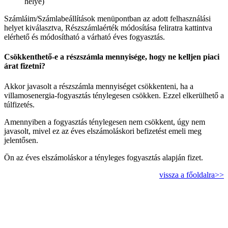
helye)
Számláim/Számlabeállítások menüpontban az adott felhasználási
helyet kiválasztva, Részszámlaérték módosítása feliratra kattintva
elérhető és módosítható a várható éves fogyasztás.
Csökkenthető-e a részszámla mennyisége, hogy ne kelljen piaci
árat fizetni?
Akkor javasolt a részszámla mennyiséget csökkenteni, ha a
villamosenergia-fogyasztás ténylegesen csökken. Ezzel elkerülhető a
túlfizetés.
Amennyiben a fogyasztás ténylegesen nem csökkent, úgy nem
javasolt, mivel ez az éves elszámoláskori befizetést emeli meg
jelentősen.
Ön az éves elszámoláskor a tényleges fogyasztás alapján fizet.
vissza a főoldalra>>