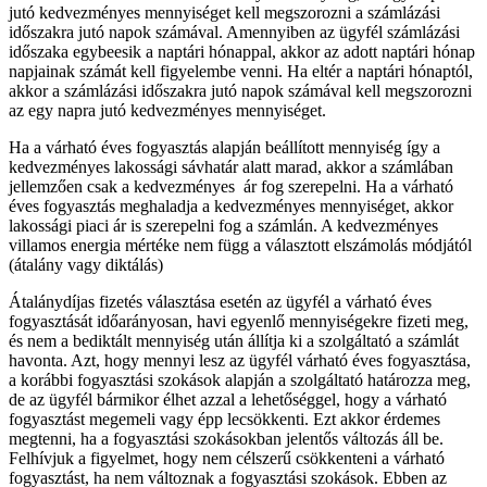
jutó kedvezményes mennyiséget kell megszorozni a számlázási
időszakra jutó napok számával. Amennyiben az ügyfél számlázási
időszaka egybeesik a naptári hónappal, akkor az adott naptári hónap
napjainak számát kell figyelembe venni. Ha eltér a naptári hónaptól,
akkor a számlázási időszakra jutó napok számával kell megszorozni
az egy napra jutó kedvezményes mennyiséget.
Ha a várható éves fogyasztás alapján beállított mennyiség így a
kedvezményes lakossági sávhatár alatt marad, akkor a számlában
jellemzően csak a kedvezményes ár fog szerepelni. Ha a várható
éves fogyasztás meghaladja a kedvezményes mennyiséget, akkor
lakossági piaci ár is szerepelni fog a számlán. A kedvezményes
villamos energia mértéke nem függ a választott elszámolás módjától
(átalány vagy diktálás)
Átalánydíjas fizetés választása esetén az ügyfél a várható éves
fogyasztását időarányosan, havi egyenlő mennyiségekre fizeti meg,
és nem a bediktált mennyiség után állítja ki a szolgáltató a számlát
havonta. Azt, hogy mennyi lesz az ügyfél várható éves fogyasztása,
a korábbi fogyasztási szokások alapján a szolgáltató határozza meg,
de az ügyfél bármikor élhet azzal a lehetőséggel, hogy a várható
fogyasztást megemeli vagy épp lecsökkenti. Ezt akkor érdemes
megtenni, ha a fogyasztási szokásokban jelentős változás áll be.
Felhívjuk a figyelmet, hogy nem célszerű csökkenteni a várható
fogyasztást, ha nem változnak a fogyasztási szokások. Ebben az