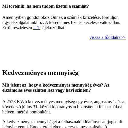
Mi történik, ha nem tudom fizetni a számlát?
Amennyiben gondot okoz Önnek a számlák kifizetése, forduljon
ügyfélszolgálatunkhoz. A késedelmes fizetés kezelése változatlan.
Erről részletesen
ITT
tájékozódhat.
vissza a főoldalra>>
Kedvezményes mennyiség
Mit jelent az, hogy a kedvezményes mennyiség éves? Az
elszámolás éves szinten lesz vagy havi szinten?
A 2523 KWh kedvezményes mennyiség egy évre, augusztus 1. és a
következő július 31. között időarányosan biztosított a felhasználási
helyen, mérési pontonként.
A kedvezményes mennyiséget a felhasználó időarányosan jogosult
igénybe venni. Ennek érdekében az egyetemes szolgáltató