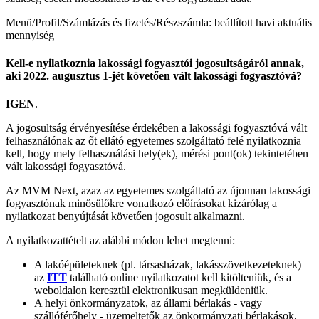
Menü/Profil/Számlázás és fizetés/Részszámla: beállított havi aktuális
mennyiség
Kell-e nyilatkoznia lakossági fogyasztói jogosultságáról annak,
aki 2022. augusztus 1-jét követően vált lakossági fogyasztóvá?
IGEN
.
A jogosultság érvényesítése érdekében a lakossági fogyasztóvá vált
felhasználónak az őt ellátó egyetemes szolgáltató felé nyilatkoznia
kell, hogy mely felhasználási hely(ek), mérési pont(ok) tekintetében
vált lakossági fogyasztóvá.
Az MVM Next, azaz az egyetemes szolgáltató az újonnan lakossági
fogyasztónak minősülőkre vonatkozó előírásokat kizárólag a
nyilatkozat benyújtását követően jogosult alkalmazni.
A nyilatkozattételt az alábbi módon lehet megtenni:
A lakóépületeknek (pl. társasházak, lakásszövetkezeteknek)
az
ITT
található online nyilatkozatot kell kitölteniük, és a
weboldalon keresztül elektronikusan megküldeniük.
A helyi önkormányzatok, az állami bérlakás - vagy
szállóférőhely - üzemeltetők az önkormányzati bérlakások,