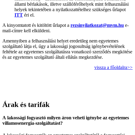
állami bérlakások, illetve szállóférőhelyek mint felhasználási
helyek tekintetében a nyilatkozattételhez szükséges űrlapot
ITT
éri el.
A kinyomtatott és kitöltött űrlapot a
rezsinyilatkozat@mvm.hu
e-
mail-címre kell elküldeni.
Amennyiben a felhasználási helyet eredetileg nem egyetemes
szolgáltató látja el, úgy a lakossági jogosultság igénybevételének
feltétele az egyetemes szolgáltatásra vonatkozó szerződés megkötése
és az egyetemes szolgáltató általi ellátás megkezdése.
vissza a főoldalra>>
Árak és tarifák
A lakossági fogyasztó milyen áron veheti igénybe az egyetemes
villamosenergia-szolgáltatást?