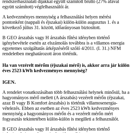
rendszerhasználati díjakkal együtt számított bruttó (27% áfával
együtt számított) végfelhasználói ár.
A kedvezményes mennyiség a felhasználási helyen mérési
pontonként (nappali és éjszakai) külön-külön augusztus 1. és a
következő július 31. között, időarányosan biztosított.
B GEO árszabás vagy H árszabás fűtési idényben történő
igénybevétele esetén az elszámolás továbbra is a villamos energia
egyetemes szolgáltatás árképzéséről szóló 4/2011. (I. 31.) NFM
rendeletben meghatározott áron történik.
Ha van vezérelt mérőm (éjszakai mérő) is, akkor arra jár külön
éves 2523 kWh kedvezményes mennyiség?
IGEN.
A rendelet vonatkozásában több felhasználási helynek minősül, ha a
hagyományos mérő mellett (A árszabás) vezérelt mérőn (éjszakai,
azaz B vagy B Komfort árszabás) is történik villamosenergia-
vételezés. Ebben az esetben az éves 2523 kWh kedvezményes
mennyiség a hagyományos mérőn és a vezérelt mérőn mért
fogyasztás tekintetében külön-külön is megilleti a felhasználót.
B GEO árszabás vagy H árszabás fűtési idényben történő