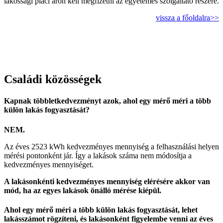
lakossági piaci áron kell megfizetni az egyetemes szolgáltató részére.
vissza a főoldalra>>
Családi közösségek
Kapnak többletkedvezményt azok, ahol egy mérő méri a több
külön lakás fogyasztását?
NEM.
Az éves 2523 kWh kedvezményes mennyiség a felhasználási helyen
mérési pontonként jár. Így a lakások száma nem módosítja a
kedvezményes mennyiséget.
A lakásonkénti kedvezményes mennyiség elérésére akkor van
mód, ha az egyes lakások önálló mérése kiépül.
Ahol egy mérő méri a több külön lakás fogyasztását, lehet
lakásszámot rögzíteni, és lakásonként figyelembe venni az éves