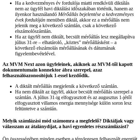
Ha a kedvezményes év fordulója miatti rendkívüli diktálás
nem az ügyfél havi diktálási időszakában történik, hanem az
ilyenkor használandó
Mérőállás bejelentése a kedvezményes
évek fordulóján
menüben diktál, akkor ez a mérőállás nem
jelenik meg a következő számlán, csak a következő
elszámolószámlán.
Ha az ügyfél nem diktált, becsült mérőállás lesz megállapítva
július 31-re – elhatároló, „köztes” mérőállásként – a
következő elszámolás mérőállásának és dátumának
figyelembevételével.
Az MVM Next azon ügyfeleinek, akiknek az MVM-től kapott
dokumentumain konnektor ábra szerepel, azaz
felhasználóazonosítójuk 1-essel kezdődik.
A diktált mérőállás megjelenik a következő számlán.
Ha nem diktált az ügyfél, akkor becsült mérőállás szerepel a
számlán. A július 31-ig elfogyasztott és az augusztus 1-jétől
elfogyasztott villamos energia mennyisége külön soron lesz
feltüntetve a számlán.
Melyik számlázási mód számomra a megfelelő? Diktáljak vagy
válasszam az átalánydíjat, a havi egyenletes részszámlázást?
Ön összességében minden esetben a ténylegesen felhasznált energiát