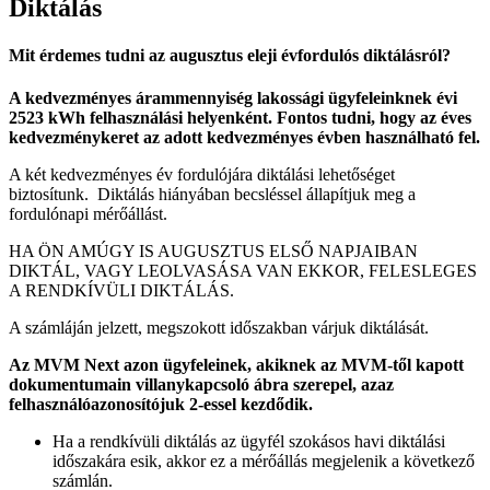
Diktálás
Mit érdemes tudni az augusztus eleji évfordulós diktálásról?
A kedvezményes árammennyiség lakossági ügyfeleinknek évi
2523 kWh felhasználási helyenként. Fontos tudni, hogy az éves
kedvezménykeret az adott kedvezményes évben használható fel.
A két kedvezményes év fordulójára diktálási lehetőséget
biztosítunk. Diktálás hiányában becsléssel állapítjuk meg a
fordulónapi mérőállást.
HA ÖN AMÚGY IS AUGUSZTUS ELSŐ NAPJAIBAN
DIKTÁL, VAGY LEOLVASÁSA VAN EKKOR, FELESLEGES
A RENDKÍVÜLI DIKTÁLÁS.
A számláján jelzett, megszokott időszakban várjuk diktálását.
Az MVM Next azon ügyfeleinek, akiknek az MVM-től kapott
dokumentumain villanykapcsoló ábra szerepel, azaz
felhasználóazonosítójuk 2-essel kezdődik.
Ha a rendkívüli diktálás az ügyfél szokásos havi diktálási
időszakára esik, akkor ez a mérőállás megjelenik a következő
számlán.