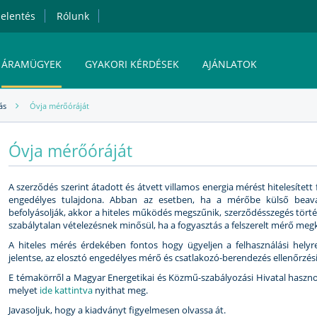
elentés
Rólunk
ÁRAMÜGYEK
GYAKORI KÉRDÉSEK
AJÁNLATOK
ás
Óvja mérőóráját
MVM NEXT ENERGIAKERESKEDELMI ZRT.
Óvja mérőóráját
ÁRAM ONLINE ÜGYFÉLSZOLGÁLAT
A szerződés szerint átadott és átvett villamos energia mérést hitelesítet
engedélyes tulajdona. Abban az esetben, ha a mérőbe külső beav
befolyásolják, akkor a hiteles működés megszűnik, szerződésszegés törté
szabálytalan vételezésnek minősül, ha a fogyasztás a felszerelt mérő megk
A hiteles mérés érdekében fontos hogy ügyeljen a felhasználási helyre 
jelentse, az elosztó engedélyes mérő és csatlakozó-berendezés ellenőrzés
E témakörről a Magyar Energetikai és Közmű-szabályozási Hivatal hasznos 
melyet
ide kattintva
nyithat meg.
Javasoljuk, hogy a kiadványt figyelmesen olvassa át.