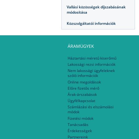
Vallási közösségek díjszabásának
módosítása
Közszolgáltatói információk
ÁRAMÜGYEK
Háztartási méretű kiserőmű
Lakossági rezsi információk
Nem lakossági ügyfeleknek
szóló információk
Online megoldások
Előre fizetős mérő
Árak-árszabások
Ügyfélkapcsolat
Számlázási és elszámolási
módok
Fizetési módok
Tanácsadás
Érdekességek
Partnereink