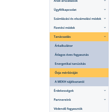
Árak-árszabások
Ügyfélkapcsolat
Számlázási és elszámolási módok
Fizetési módok
Tanácsadás
Árkalkulátor
Átlagos éves fogyasztás
Energetikai tanúsítás
Óvja mérőóráját
A MEKH tájékoztatói
Érdekességek
Partnereink
Védendő fogyasztók