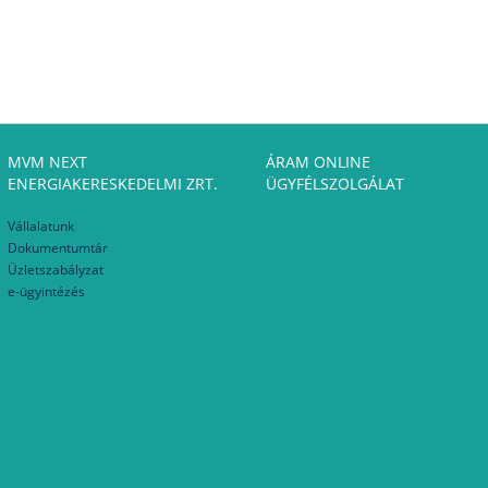
MVM NEXT
ÁRAM ONLINE
ENERGIAKERESKEDELMI ZRT.
ÜGYFÉLSZOLGÁLAT
Vállalatunk
Dokumentumtár
Üzletszabályzat
e-ügyintézés