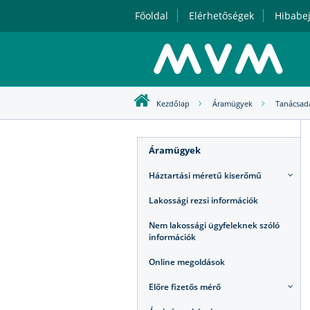
Főoldal
Elérhetőségek
Hibabej
Kezdőlap
Áramügyek
Tanácsad
Áramügyek
Háztartási méretű kiserőmű
Lakossági rezsi információk
Nem lakossági ügyfeleknek szóló
információk
Online megoldások
Előre fizetős mérő