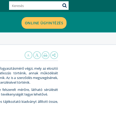
ONLINE ÜGYINTÉZÉS
t fogyasztásmérő végzi, mely az elosztó
atkozás történik, annak működését
nik. Az is a szerződés megszegésének,
erülésével történik.
felszerelt mérőre, látható sérülését
i tevékenységét tegye lehetővé.
tájékoztató kiadványt állított össze,