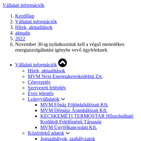
Vállalati információk
Kezdőlap
Vállalati információk
Hírek, aktualitások
aktualis
2022
November 30-ig nyilatkozniuk kell a végső menedékes
energiaszolgáltatást igénybe vevő ügyfeleknek
Vállalati információk
Hírek, aktualitások
MVM Next Energiakereskedelmi Zrt.
Cégvezetés
Szervezeti felépítés
Éves jelentés
Leányvállalatok
MVM Főgáz Földgázhálózati Kft.
MVM Démász Áramhálózati Kft.
KECSKEMÉTI TERMOSTAR Hőszolgáltató
Korlátolt Felelősségű Társaság
MVM Ügyfélkapcsolati Kft.
Közérdekű adatok
Jogszabályok, szabályzatok