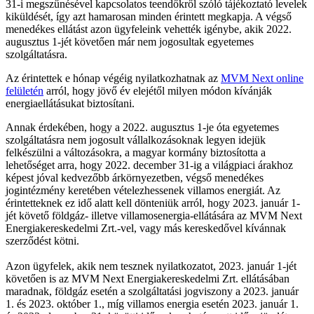
31-i megszűnésével kapcsolatos teendőkről szóló tájékoztató levelek
kiküldését, így azt hamarosan minden érintett megkapja. A végső
menedékes ellátást azon ügyfeleink vehették igénybe, akik 2022.
augusztus 1-jét követően már nem jogosultak egyetemes
szolgáltatásra.
Az érintettek e hónap végéig nyilatkozhatnak az
MVM Next online
felületén
arról, hogy jövő év elejétől milyen módon kívánják
energiaellátásukat biztosítani.
Annak érdekében, hogy a 2022. augusztus 1-je óta egyetemes
szolgáltatásra nem jogosult vállalkozásoknak legyen idejük
felkészülni a változásokra, a magyar kormány biztosította a
lehetőséget arra, hogy 2022. december 31-ig a világpiaci árakhoz
képest jóval kedvezőbb árkörnyezetben, végső menedékes
jogintézmény keretében vételezhessenek villamos energiát. Az
érintetteknek ez idő alatt kell dönteniük arról, hogy 2023. január 1-
jét követő földgáz- illetve villamosenergia-ellátására az MVM Next
Energiakereskedelmi Zrt.-vel, vagy más kereskedővel kívánnak
szerződést kötni.
Azon ügyfelek, akik nem tesznek nyilatkozatot, 2023. január 1-jét
követően is az MVM Next Energiakereskedelmi Zrt. ellátásában
maradnak, földgáz esetén a szolgáltatási jogviszony a 2023. január
1. és 2023. október 1., míg villamos energia esetén 2023. január 1.