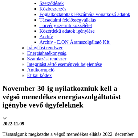
Szerződések
Közbeszerzés
Foglalkoztatottak létszámára vonatkozó adatok
Társadalmi felelősségvállalás
Törvény szerinti közzététel
Közérdekű adatok igénylése
Archív
Archív - E.ON Áramszolgáltató Kft.
Irányítási rendszer
Energiahatékonyság
Számlázási rendszer
Integritást sértő események bejelentése
Antikorrupció
Etikai kódex
November 30-ig nyilatkozniuk kell a
végső menedékes energiaszolgáltatást
igénybe vevő ügyfeleknek
2022.11.09
Társaságunk megkezdte a végső menedékes ellátás 2022. december