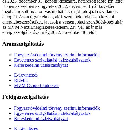
és 2023. december 31. közötti időszakra, határozott időre jön létre.
Ebben az esetben az ügyfelek 2022. december 16-át követően
meghatározott fix áron vásárolhatnak majd földgázt és villamos
energiát. Azon ügyfeleknek, akik szeretnék tudatosan kezelni
energiabeszerzéseiket, javasolt a versenypiaci szerződéskötés akár
az MVM Next Energiakereskedelmi Zrt.-vel, akár más
energiaszolgáltatóval még 2022. november 30. előtt.
Áramszolgáltatás
Fogyasztóvédelmi törvény szerinti információk
Egyetemes szolgáltatási üzletszabályzatok
Kereskedelmi üzletszabályzat
E-ügyintézés
REMIT
MVM Csoport küldetése
Földgázszolgáltatás
Fogyasztóvédelmi törvény szerinti információk
Egyetemes szolgáltatási üzletszabályzatok
Kereskedelmi üzletszabályzat
E-ügyintézés