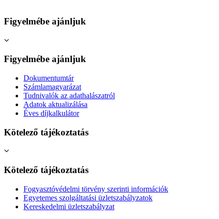
Figyelmébe ajánljuk
Figyelmébe ajánljuk
Dokumentumtár
Számlamagyarázat
Tudnivalók az adathalászatról
Adatok aktualizálása
Éves díjkalkulátor
Kötelező tájékoztatás
Kötelező tájékoztatás
Fogyasztóvédelmi törvény szerinti információk
Egyetemes szolgáltatási üzletszabályzatok
Kereskedelmi üzletszabályzat