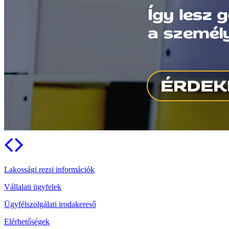
Lakossági rezsi információk
Vállalati ügyfelek
Ügyfélszolgálati irodakereső
Elérhetőségek