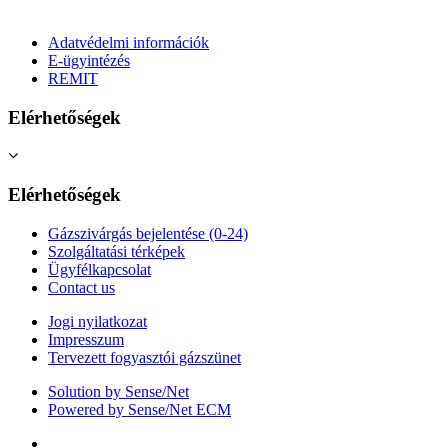
Adatvédelmi információk
E-ügyintézés
REMIT
Elérhetőségek
Elérhetőségek
Gázszivárgás bejelentése (0-24)
Szolgáltatási térképek
Ügyfélkapcsolat
Contact us
Jogi nyilatkozat
Impresszum
Tervezett fogyasztói gázszünet
Solution by Sense/Net
Powered by Sense/Net ECM