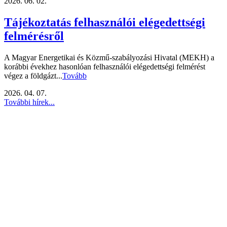
2026. 06. 02.
Tájékoztatás felhasználói elégedettségi
felmérésről
A Magyar Energetikai és Közmű-szabályozási Hivatal (MEKH) a
korábbi évekhez hasonlóan felhasználói elégedettségi felmérést
végez a földgázt...
Tovább
2026. 04. 07.
További hírek...