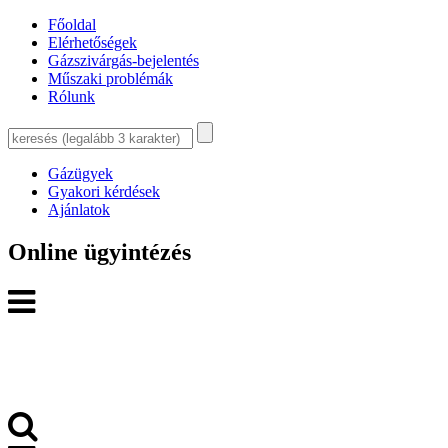
Főoldal
Elérhetőségek
Gázszivárgás-bejelentés
Műszaki problémák
Rólunk
Gázügyek
Gyakori kérdések
Ajánlatok
Online ügyintézés