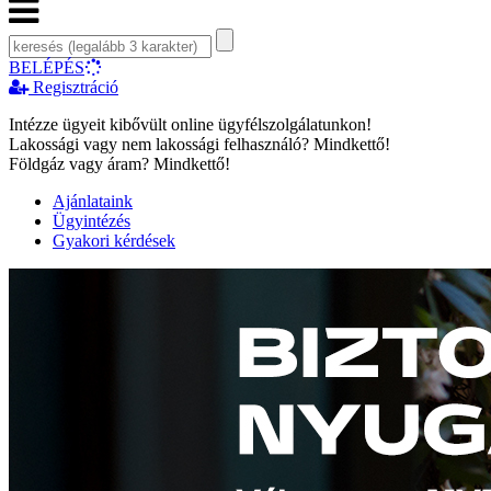
BELÉPÉS
Regisztráció
Intézze ügyeit kibővült online ügyfélszolgálatunkon!
Lakossági vagy nem lakossági felhasználó? Mindkettő!
Földgáz vagy áram? Mindkettő!
Ajánlataink
Ügyintézés
Gyakori kérdések