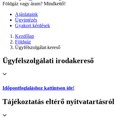
Földgáz vagy áram? Mindkettő!
Ajánlataink
Ügyintézés
Gyakori kérdések
Kezdőlap
Földgáz
Ügyfélszolgálat-kereső
Ügyfélszolgálati irodakereső
Időpontfoglaláshoz kattintson ide!
Tájékoztatás eltérő nyitvatartásról