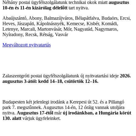
Néhány postai ügyfélszolgálatunk technikai okok miatt
augusztus
10-én és 11-én kizárólag délelőtt
tart nyitva.
Abaújszántó, Abony, Balmazújváros, Bélapátfalva, Budaörs, Ercsi,
Heves, Jászapáti, Kápolnásnyék, Kemecse, Kisbér, Komádi,
Letenye, Marcali, Martonvásár, Mór, Nagyatád, Nagymaros,
Nyíradony, Recsk, Rétság, Vasvár
Megváltozott nyitvatartás
Zalaszentgróti postai ügyfélszolgálatunk új nyitvatartási ideje
2026.
augusztus 3-ától: kedd 14–18, csütörtök 12–16.
Budapesten két jelenlegi irodánk a Kerepesi út 52. és a Pillangó
park 7. megszűnnek. Augusztus 14-én, 12 óráig vannak utoljára
nyitva.
Augusztus 17-étől
már
új irodánkban, a Hungária körút
130. alatt
várjuk ügyfeleinket.