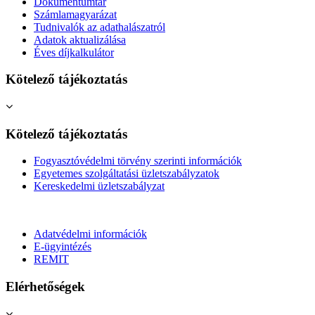
Dokumentumtár
Számlamagyarázat
Tudnivalók az adathalászatról
Adatok aktualizálása
Éves díjkalkulátor
Kötelező tájékoztatás
Kötelező tájékoztatás
Fogyasztóvédelmi törvény szerinti információk
Egyetemes szolgáltatási üzletszabályzatok
Kereskedelmi üzletszabályzat
Adatvédelmi információk
E-ügyintézés
REMIT
Elérhetőségek