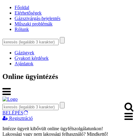
Főoldal
Elérhetőségek
Gázszivárgás-bejelentés
Műszaki problémák
Rólunk
Gázügyek
Gyakori kérdések
Ajánlatok
Online ügyintézés
BELÉPÉS
Regisztráció
Intézze ügyeit kibővült online ügyfélszolgálatunkon!
Lakossági vagy nem lakossági felhasználó? Mindkettő!