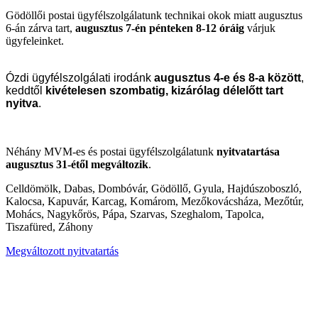
Gödöllői postai ügyfélszolgálatunk technikai okok miatt augusztus
6-án zárva tart,
augusztus 7-én pénteken 8-12 óráig
várjuk
ügyfeleinket.
Ózdi ügyfélszolgálati irodánk
augusztus 4-e és 8-a között
,
keddtől
kivételesen szombatig, kizárólag délelőtt tart
nyitva
.
Néhány MVM-es és postai ügyfélszolgálatunk
nyitvatartása
augusztus 31-étől
megváltozik
.
Celldömölk, Dabas, Dombóvár, Gödöllő, Gyula, Hajdúszoboszló,
Kalocsa, Kapuvár, Karcag, Komárom, Mezőkovácsháza, Mezőtúr,
Mohács, Nagykőrös, Pápa, Szarvas, Szeghalom, Tapolca,
Tiszafüred, Záhony
Megváltozott nyitvatartás