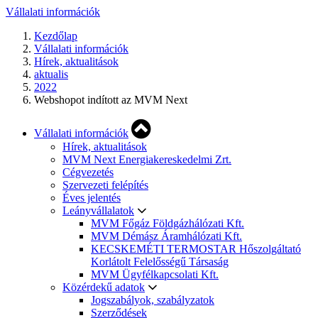
Vállalati információk
Kezdőlap
Vállalati információk
Hírek, aktualitások
aktualis
2022
Webshopot indított az MVM Next
Vállalati információk
Hírek, aktualitások
MVM Next Energiakereskedelmi Zrt.
Cégvezetés
Szervezeti felépítés
Éves jelentés
Leányvállalatok
MVM Főgáz Földgázhálózati Kft.
MVM Démász Áramhálózati Kft.
KECSKEMÉTI TERMOSTAR Hőszolgáltató
Korlátolt Felelősségű Társaság
MVM Ügyfélkapcsolati Kft.
Közérdekű adatok
Jogszabályok, szabályzatok
Szerződések