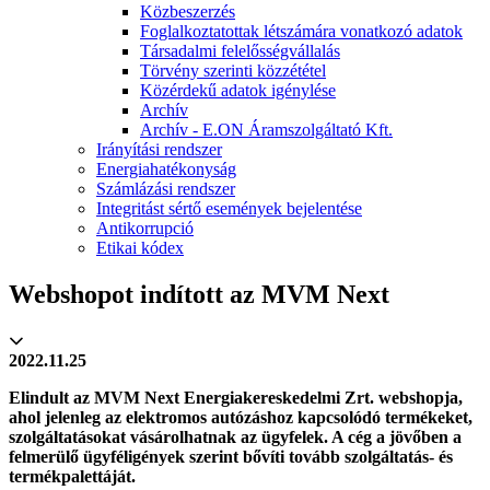
Közbeszerzés
Foglalkoztatottak létszámára vonatkozó adatok
Társadalmi felelősségvállalás
Törvény szerinti közzététel
Közérdekű adatok igénylése
Archív
Archív - E.ON Áramszolgáltató Kft.
Irányítási rendszer
Energiahatékonyság
Számlázási rendszer
Integritást sértő események bejelentése
Antikorrupció
Etikai kódex
Webshopot indított az MVM Next
2022.11.25
Elindult az MVM Next Energiakereskedelmi Zrt. webshopja,
ahol jelenleg az elektromos autózáshoz kapcsolódó termékeket,
szolgáltatásokat vásárolhatnak az ügyfelek. A cég a jövőben a
felmerülő ügyféligények szerint bővíti tovább szolgáltatás- és
termékpalettáját.