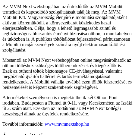
Az MVM Next webshopjában az érdeklődők az MVM Mobiliti
termékeit és kapcsolódó szolgáltatásait találják meg. Az MVM
Mobiliti Kft. Magyarország élenjáró e-mobilitási szolgáltatójaként
aktívan közreműködik a környezetbarát közlekedés hazai
elterjesztésében. Célja, hogy a lehető legmagasabb szintű és
legbiztonságosabb e-autós élményt biztosítsa otthon, a munkahelyen
és útközben is. A publikus töltőhálózat fejlesztésével párhuzamosan
a Mobiliti magánszemélyek számára nyújt elektromosautó-töltési
szolgáltatást.
Mostantól az MVM Next webshopjában online megvásárolhatók az
otthoni töltéshez szükséges töltőberendezések és kiegészítők is.
Ezek az otthoni töltők biztonságos CE-jóváhagyással, valamint
megbízható gyártói háttérrel és tartós terméktámogatással
rendelkeznek. A Mobiliti vállalja továbbá ezen töltők felszerelését és
beüzemelését is képzett szakemberek segítségével.
A termékeket személyesen is megtekinthetik két Otthon Pont
irodában, Budapesten a Fiumei út 9-11. vagy Kecskeméten az Izsáki
út 2. szám alatt. Ezekben az irodákban az MVM Next kollégái
készséggel állnak az ügyfelek rendelkezésére.
További információk:
www.mvmnextshop.hu