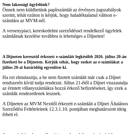
Nem lakossági ügyfelünk?
Önnek nem küldhetünk papírszámlát az érvényes jogszabályok
szerint, tehát ezúton is kérjük, hogy haladéktalanul váltson e-
számlára az MVM-nél.
A versenypiaci, kereskedelmi szerződéssel rendelkező ügyfelek
számláinak kezelése továbbra is lehetséges a Díjneten!
A Díjneten keresztül érkezett e-számláit legkésőbb 2026. július 20-án
fizetheti be a Díjneten. Kérjük tehát, hogy ezeket az e-számlákat a
július 20-ai határidőig egyenlítse ki.
Ha ezt elmulasztja, a be nem fizetett számláit már csak a Díjnet
rendszerén kívül tudja rendezni. Július 21-étől a Díjnet visszautalja
az érintett villanyszámlákra hozzá érkező befizetéseket, így ezek a
számlák rendezetlenek lesznek.
A Díjneten az MVM Nexttől érkezett e-számláit a Díjnet Általános
Szerződési Feltételeinek 12.3.1.10. pontjában meghatározott ideig
érheti el.