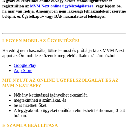
A gyors és kényelmes online és/vagy okostelefonos ügyintézéshez
regisztráljon az
MVM Next online ügyfélszolgálatára
, vagy lépjen be,
ha már van fiókja. Amennyiben nem lakossági felhasználóként szeretne
belépni, ez Ügyfélkapu+ vagy DÁP használatával lehetséges.
LEGYEN MOBIL AZ ÜGYINTÉZÉS!
Ha eddig nem használta, töltse le most és próbálja ki az MVM Next
appot az Ön mobileszközének megfelelő alkalmazás-áruházból:
Google Play
App Store
MIT NYÚJT AZ ONLINE ÜGYFÉLSZOLGÁLAT ÉS AZ
MVM NEXT APP?
Néhány kattintással igényelhet e-számlát,
megtekintheti a számlákat, és
be is fizetheti őket.
A leggyakoribb ügyeket önállóan elintézheti bárhonnan, 0–24
órában.
E-SZÁMLA BEÁLLÍTÁSA