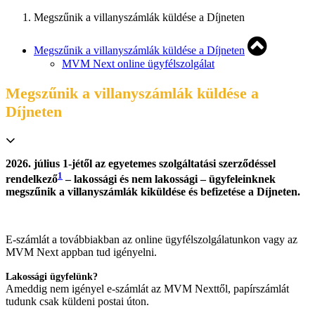
Megszűnik a villanyszámlák küldése a Díjneten
Megszűnik a villanyszámlák küldése a Díjneten
MVM Next online ügyfélszolgálat
Megszűnik a villanyszámlák küldése a
Díjneten
2026. július 1-jétől az egyetemes szolgáltatási szerződéssel
1
rendelkező
– lakossági és nem lakossági – ügyfeleinknek
megszűnik a villanyszámlák kiküldése és befizetése a Díjneten.
E-számlát a továbbiakban az online ügyfélszolgálatunkon vagy az
MVM Next appban tud igényelni.
Lakossági ügyfelünk?
Ameddig nem igényel e-számlát az MVM Nexttől, papírszámlát
tudunk csak küldeni postai úton.