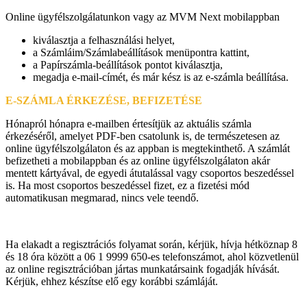
Online ügyfélszolgálatunkon vagy az MVM Next mobilappban
kiválasztja a felhasználási helyet,
a Számláim/Számlabeállítások menüpontra kattint,
a Papírszámla-beállítások pontot kiválasztja,
megadja e-mail-címét, és már kész is az e-számla beállítása.
E-SZÁMLA ÉRKEZÉSE, BEFIZETÉSE
Hónapról hónapra e-mailben értesítjük az aktuális számla
érkezéséről, amelyet PDF-ben csatolunk is, de természetesen az
online ügyfélszolgálaton és az appban is megtekinthető. A számlát
befizetheti a mobilappban és az online ügyfélszolgálaton akár
mentett kártyával, de egyedi átutalással vagy csoportos beszedéssel
is. Ha most csoportos beszedéssel fizet, ez a fizetési mód
automatikusan megmarad, nincs vele teendő.
Ha elakadt a regisztrációs folyamat során, kérjük, hívja hétköznap 8
és 18 óra között a 06 1 9999 650-es telefonszámot, ahol közvetlenül
az online regisztrációban jártas munkatársaink fogadják hívását.
Kérjük, ehhez készítse elő egy korábbi számláját.