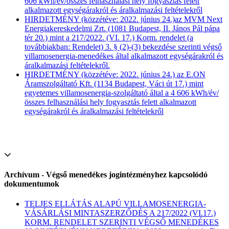
606 kWh/év/összes felhasználási hely fogyasztás felett
alkalmazott egységárakról és áralkalmazási feltételekről
HIRDETMÉNY (közzétéve: 2022. június 24.)az MVM Next
Energiakereskedelmi Zrt. (1081 Budapest, II. János Pál pápa
tér 20.) mint a 217/2022. (VI. 17.) Korm. rendelet (a
továbbiakban: Rendelet) 3. § (2)-(3) bekezdése szerinti végső
villamosenergia-menedékes által alkalmazott egységárakról és
áralkalmazási feltételekről.
HIRDETMÉNY (közzétéve: 2022. június 24.) az E.ON
Áramszolgáltató Kft. (1134 Budapest, Váci út 17.) mint
egyetemes villamosenergia-szolgáltató által a 4 606 kWh/év/
összes felhasználási hely fogyasztás felett alkalmazott
egységárakról és áralkalmazási feltételekről
Archívum - Végső menedékes jogintézményhez kapcsolódó
dokumentumok
TELJES ELLÁTÁS ALAPÚ VILLAMOSENERGIA-
VÁSÁRLÁSI MINTASZERZŐDÉS A 217/2022 (VI.17.)
KORM. RENDELET SZERINTI VÉGSŐ MENEDÉKES