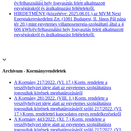
év/felhasználási hely fogyasztás felett alkalmazott
egységárakról és áralkalmazási feltételekről.
HIRDETMÉNY (közzétéve: 2025.08.01.) az MVM Next
Energiakereskedelmi Zrt. (1081 Budapest, II. János Pál pápa
tér 20.) mint egyetemes villamosenergia-szolgáltató által a 4
606 kWh/év/felhasználási hely fogyasztás felett alkalmazott
egységárakról és áralkalmazási feltételekről.
Archívum - Kormányrendeletek
A Kormány 217/2022. (VI. 17.) Korm. rendelete a
veszélyhelyzet ideje alatt az egyetemes szolgáltatásra
jogosultak körének meghatározásáról
A Kormány 281/2022. (VIII. 1.) Korm. rendelete a
veszélyhelyzet ideje alatt az egyetemes szolgáltatásra
jogosultak körének meghatározásáról szóló 217/2022. (VI.
17.) Korm. rendelettel kapcsolatos egyes rendelkezésekről
A Kormány 443/2022. (XI. 7.) Korm. rendelete a
veszélyhelyzet ideje alatt az egyetemes szolgáltatásra
jogosultak körének meghatározásáról szóló 217/2022. (VI.