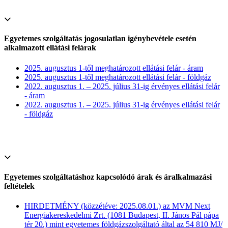
Egyetemes szolgáltatás jogosulatlan igénybevétele esetén
alkalmazott ellátási felárak
2025. augusztus 1-től meghatározott ellátási felár - áram
2025. augusztus 1-től meghatározott ellátási felár - földgáz
2022. augusztus 1. – 2025. július 31-ig érvényes ellátási felár
- áram
2022. augusztus 1. – 2025. július 31-ig érvényes ellátási felár
- földgáz
Egyetemes szolgáltatáshoz kapcsolódó árak és áralkalmazási
feltételek
HIRDETMÉNY (közzétéve: 2025.08.01.) az MVM Next
Energiakereskedelmi Zrt. (1081 Budapest, II. János Pál pápa
tér 20.) mint egyetemes földgázszolgáltató által az 54 810 MJ/