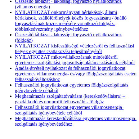
Összesítő táblázat - lakossági fogyasztó nyilatkozathoz
(villamos energia)
NYILATKOZAT önkormányzati bérlakások, állami
bérlakások, szállóférőhelyek közös fogyasztására / önálló
fogyasztásának közös mérésére vonatkozó földgáz-
többletkedvezmény igénybevételéhez
Összesítő táblázat - lakossági fogyasztó nyilatkozathoz
(földgáz)
NYILATKOZAT kisfeszültségű vételezésről és felhasználási
helyek együttes csatlakozási teljesítményéről
NYILATKOZAT mikrovállalkozásnak minősülésről
egyetemes szolgáltatási jogosultság alátámasztásának céljából
Átadás-átvételi nyilatkozat és felhasználói jognyilatkozat
egyetemes villamosenergia- és/vagy földgázszolgáltatás esetén
felhasználóváltozáshoz
Felhasználói jognyilatkozat egyetemes földgázszolgáltatás
igénybevétele céljából
Meghatalmazás szolgáltatóváltásra (kereskedőváltásra) –
gazdálkodó és nonprofit felhasználó - földgáz
Felhasználói jognyilatkozat egyetemes villamosenergia-
szolgáltatás igénybevétele céljából
Meghatalmazás kereskedőváltásra egyetemes villamosenergia-
szolgáltatás igénybevételéhez