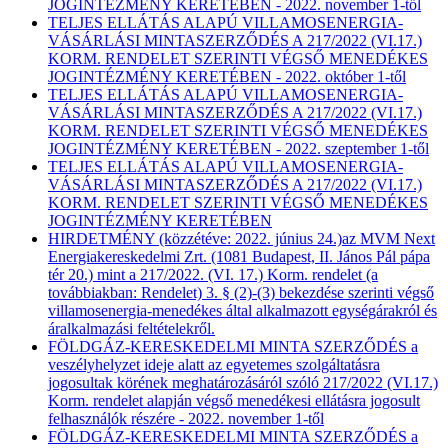
JOGINTÉZMÉNY KERETÉBEN - 2022. november 1-től
TELJES ELLÁTÁS ALAPÚ VILLAMOSENERGIA-
VÁSÁRLÁSI MINTASZERZŐDÉS A 217/2022 (VI.17.)
KORM. RENDELET SZERINTI VÉGSŐ MENEDÉKES
JOGINTÉZMÉNY KERETÉBEN - 2022. október 1-től
TELJES ELLÁTÁS ALAPÚ VILLAMOSENERGIA-
VÁSÁRLÁSI MINTASZERZŐDÉS A 217/2022 (VI.17.)
KORM. RENDELET SZERINTI VÉGSŐ MENEDÉKES
JOGINTÉZMÉNY KERETÉBEN - 2022. szeptember 1-től
TELJES ELLÁTÁS ALAPÚ VILLAMOSENERGIA-
VÁSÁRLÁSI MINTASZERZŐDÉS A 217/2022 (VI.17.)
KORM. RENDELET SZERINTI VÉGSŐ MENEDÉKES
JOGINTÉZMÉNY KERETÉBEN
HIRDETMÉNY (közzétéve: 2022. június 24.)az MVM Next
Energiakereskedelmi Zrt. (1081 Budapest, II. János Pál pápa
tér 20.) mint a 217/2022. (VI. 17.) Korm. rendelet (a
továbbiakban: Rendelet) 3. § (2)-(3) bekezdése szerinti végső
villamosenergia-menedékes által alkalmazott egységárakról és
áralkalmazási feltételekről.
FÖLDGÁZ-KERESKEDELMI MINTA SZERZŐDÉS a
veszélyhelyzet ideje alatt az egyetemes szolgáltatásra
jogosultak körének meghatározásáról szóló 217/2022 (VI.17.)
Korm. rendelet alapján végső menedékesi ellátásra jogosult
felhasználók részére - 2022. november 1-től
FÖLDGÁZ-KERESKEDELMI MINTA SZERZŐDÉS a