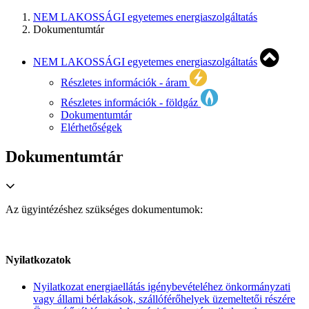
NEM LAKOSSÁGI egyetemes energiaszolgáltatás
Dokumentumtár
NEM LAKOSSÁGI egyetemes energiaszolgáltatás
Részletes információk - áram
Részletes információk - földgáz
Dokumentumtár
Elérhetőségek
Dokumentumtár
Az ügyintézéshez szükséges dokumentumok:
Nyilatkozatok
Nyilatkozat energiaellátás igénybevételéhez önkormányzati
vagy állami bérlakások, szállóférőhelyek üzemeltetői részére