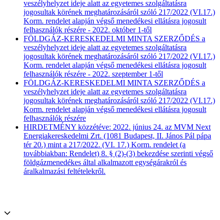
veszélyhelyzet ideje alatt az egyetemes szolgáltatásra
jogosultak körének meghatározásáról szóló 217/2022 (VI.17.)
Korm. rendelet alapján végső menedékesi ellátásra jogosult
felhasználók részére - 2022. október 1-től
FÖLDGÁZ-KERESKEDELMI MINTA SZERZŐDÉS a
veszélyhelyzet ideje alatt az egyetemes szolgáltatásra
jogosultak körének meghatározásáról szóló 217/2022 (VI.17.)
Korm. rendelet alapján végső menedékesi ellátásra jogosult
felhasználók részére - 2022. szeptember 1-től
FÖLDGÁZ-KERESKEDELMI MINTA SZERZŐDÉS a
veszélyhelyzet ideje alatt az egyetemes szolgáltatásra
jogosultak körének meghatározásáról szóló 217/2022 (VI.17.)
Korm. rendelet alapján végső menedékesi ellátásra jogosult
felhasználók részére
HIRDETMÉNY közzétéve: 2022. június 24. az MVM Next
Energiakereskedelmi Zrt. (1081 Budapest, II. János Pál pápa
tér 20.) mint a 217/2022. (VI. 17.) Korm. rendelet (a
továbbiakban: Rendelet) 8. § (2)-(3) bekezdése szerinti végső
földgázmenedékes által alkalmazott egységárakról és
áralkalmazási feltételekről.