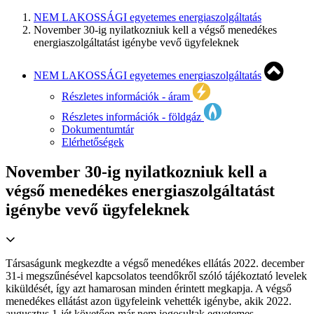
NEM LAKOSSÁGI egyetemes energiaszolgáltatás
November 30-ig nyilatkozniuk kell a végső menedékes
energiaszolgáltatást igénybe vevő ügyfeleknek
NEM LAKOSSÁGI egyetemes energiaszolgáltatás
Részletes információk - áram
Részletes információk - földgáz
Dokumentumtár
Elérhetőségek
November 30-ig nyilatkozniuk kell a
végső menedékes energiaszolgáltatást
igénybe vevő ügyfeleknek
Társaságunk megkezdte a végső menedékes ellátás 2022. december
31-i megszűnésével kapcsolatos teendőkről szóló tájékoztató levelek
kiküldését, így azt hamarosan minden érintett megkapja. A végső
menedékes ellátást azon ügyfeleink vehették igénybe, akik 2022.
augusztus 1-jét követően már nem jogosultak egyetemes