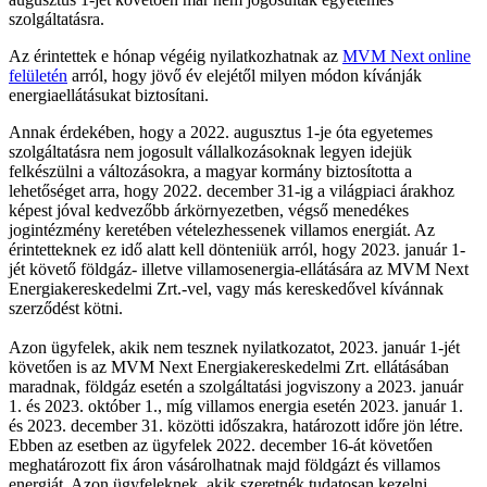
szolgáltatásra.
Az érintettek e hónap végéig nyilatkozhatnak az
MVM Next online
felületén
arról, hogy jövő év elejétől milyen módon kívánják
energiaellátásukat biztosítani.
Annak érdekében, hogy a 2022. augusztus 1-je óta egyetemes
szolgáltatásra nem jogosult vállalkozásoknak legyen idejük
felkészülni a változásokra, a magyar kormány biztosította a
lehetőséget arra, hogy 2022. december 31-ig a világpiaci árakhoz
képest jóval kedvezőbb árkörnyezetben, végső menedékes
jogintézmény keretében vételezhessenek villamos energiát. Az
érintetteknek ez idő alatt kell dönteniük arról, hogy 2023. január 1-
jét követő földgáz- illetve villamosenergia-ellátására az MVM Next
Energiakereskedelmi Zrt.-vel, vagy más kereskedővel kívánnak
szerződést kötni.
Azon ügyfelek, akik nem tesznek nyilatkozatot, 2023. január 1-jét
követően is az MVM Next Energiakereskedelmi Zrt. ellátásában
maradnak, földgáz esetén a szolgáltatási jogviszony a 2023. január
1. és 2023. október 1., míg villamos energia esetén 2023. január 1.
és 2023. december 31. közötti időszakra, határozott időre jön létre.
Ebben az esetben az ügyfelek 2022. december 16-át követően
meghatározott fix áron vásárolhatnak majd földgázt és villamos
energiát. Azon ügyfeleknek, akik szeretnék tudatosan kezelni