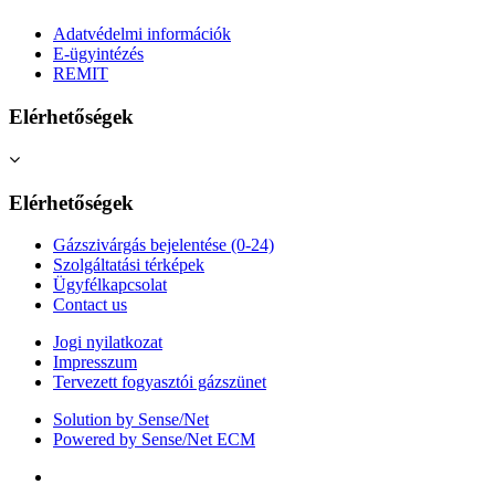
Adatvédelmi információk
E-ügyintézés
REMIT
Elérhetőségek
Elérhetőségek
Gázszivárgás bejelentése (0-24)
Szolgáltatási térképek
Ügyfélkapcsolat
Contact us
Jogi nyilatkozat
Impresszum
Tervezett fogyasztói gázszünet
Solution by Sense/Net
Powered by Sense/Net ECM