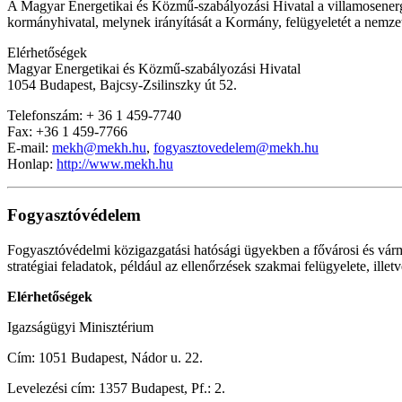
A Magyar Energetikai és Közmű-szabályozási Hivatal a villamosenergia
kormányhivatal, melynek irányítását a Kormány, felügyeletét a nemzeti f
Elérhetőségek
Magyar Energetikai és Közmű-szabályozási Hivatal
1054 Budapest, Bajcsy-Zsilinszky út 52.
Telefonszám: + 36 1 459-7740
Fax: +36 1 459-7766
E-mail:
mekh@mekh.hu
,
fogyasztovedelem@mekh.hu
Honlap:
http://www.mekh.hu
Fogyasztóvédelem
Fogyasztóvédelmi közigazgatási hatósági ügyekben a fővárosi és várme
stratégiai feladatok, például az ellenőrzések szakmai felügyelete, ill
Elérhetőségek
Igazságügyi Minisztérium
Cím: 1051 Budapest, Nádor u. 22.
Levelezési cím: 1357 Budapest, Pf.: 2.