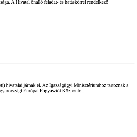
ága. A Hivatal önálló feladat- és hatáskörrel rendelkező
i) hivatalai járnak el. Az Igazságügyi Minisztériumhoz tartoznak a
 magyarországi Európai Fogyasztói Központot.