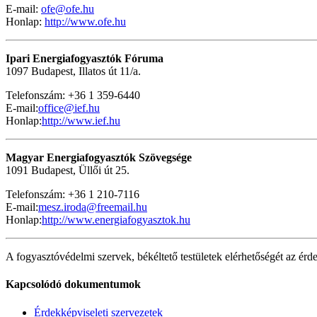
E-mail:
ofe@ofe.hu
Honlap:
http://www.ofe.hu
Ipari Energiafogyasztók Fóruma
1097 Budapest, Illatos út 11/a.
Telefonszám: +36 1 359-6440
E-mail:
office@ief.hu
Honlap:
http://www.ief.hu
Magyar Energiafogyasztók Szövegsége
1091 Budapest, Üllői út 25.
Telefonszám: +36 1 210-7116
E-mail:
mesz.iroda@freemail.hu
Honlap:
http://www.energiafogyasztok.hu
A fogyasztóvédelmi szervek, békéltető testületek elérhetőségét az érde
Kapcsolódó dokumentumok
Érdekképviseleti szervezetek