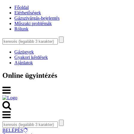
Főoldal
Elérhetőségek
Gázszivárgás-bejelentés
Műszaki problémák
Rólunk
Gázügyek
Gyakori kérdések
Ajánlatok
Online ügyintézés
BELÉPÉS