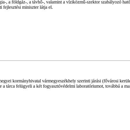
-, a földgáz-, a távhő-, valamint a víziközmű-szektor szabályozó hatós
ejlesztési miniszter látja el.
gyei kormányhivatal vármegyeszékhely szerinti járási (fővárosi kerület
etve a tárca felügyeli a két fogyasztóvédelmi laboratóriumot, továbbá a