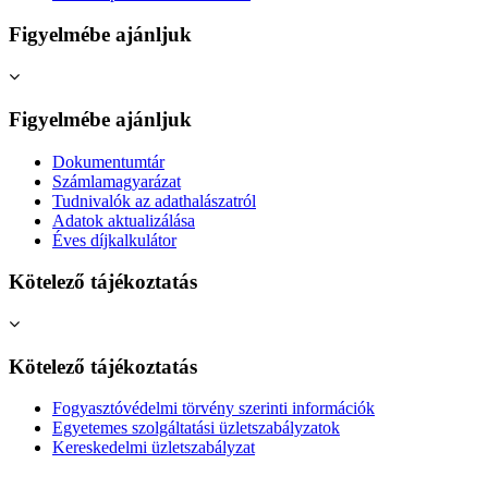
Figyelmébe ajánljuk
Figyelmébe ajánljuk
Dokumentumtár
Számlamagyarázat
Tudnivalók az adathalászatról
Adatok aktualizálása
Éves díjkalkulátor
Kötelező tájékoztatás
Kötelező tájékoztatás
Fogyasztóvédelmi törvény szerinti információk
Egyetemes szolgáltatási üzletszabályzatok
Kereskedelmi üzletszabályzat