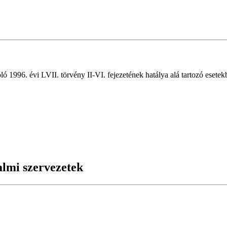
ló 1996. évi LVII. törvény II-VI. fejezetének hatálya alá tartozó esetekbe
almi szervezetek