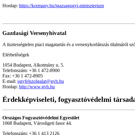
Honlap:
https://kormany.hu/igazsagugyi-miniszterium
Gazdasági Versenyhivatal
A tisztességtelen piaci magatartás és a versenykorlátozás tilalmáról szó
Elérhetőségek
1054 Budapest, Alkotmány u. 5.
Telefonszám: +36 1 472-8900
Fax: +36 1 472-8905
E-mail:
ugyfelszolgalat@gvh.hu
Honlap:
http://www.gvh.hu
Érdekképviseleti, fogyasztóvédelmi társad
Országos Fogyasztóvédelmi Egyesület
1068 Budapest, Városligeti fasor 44.
Telefonszám: +36 1 413 2126