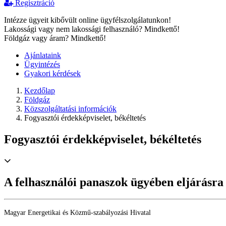
Regisztráció
Intézze ügyeit kibővült online ügyfélszolgálatunkon!
Lakossági vagy nem lakossági felhasználó? Mindkettő!
Földgáz vagy áram? Mindkettő!
Ajánlataink
Ügyintézés
Gyakori kérdések
Kezdőlap
Földgáz
Közszolgáltatási információk
Fogyasztói érdekképviselet, békéltetés
Fogyasztói érdekképviselet, békéltetés
A felhasználói panaszok ügyében eljárásra
Magyar Energetikai és Közmű-szabályozási Hivatal