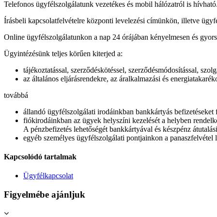
Telefonos ügyfélszolgálatunk vezetékes és mobil hálózatról is hívható
Írásbeli kapcsolatfelvételre központi levelezési címünkön, illetve ügy
Online ügyfélszolgálatunkon a nap 24 órájában kényelmesen és gyorsa
Ügyintézésünk teljes körűen kiterjed a:
tájékoztatással, szerződéskötéssel, szerződésmódosítással, szol
az általános eljárásrendekre, az áralkalmazási és energiatakaré
továbbá
állandó ügyfélszolgálati irodáinkban bankkártyás befizetéseket 
fiókirodáinkban az ügyek helyszíni kezelését a helyben rendelk
A pénzbefizetés lehetőségét bankkártyával és készpénz átutalási
egyéb személyes ügyfélszolgálati pontjainkon a panaszfelvétel l
Kapcsolódó tartalmak
Ügyfélkapcsolat
Figyelmébe ajánljuk