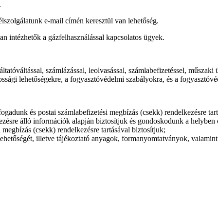
.
félszolgálatunk e-mail címén keresztül van lehetőség.
n intézhetők a gázfelhasználással kapcsolatos ügyek.
gáltatóváltással, számlázással, leolvasással, számlabefizetéssel, műszak
kossági lehetőségekre, a fogyasztóvédelmi szabályokra, és a fogyasztóv
fogadunk és postai számlabefizetési megbízás (csekk) rendelkezésre tartá
ezésre álló információk alapján biztosítjuk és gondoskodunk a helyben 
 megbízás (csekk) rendelkezésre tartásával biztosítjuk;
ehetőségét, illetve tájékoztató anyagok, formanyomtatványok, valamint a