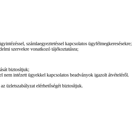
i ügyintézéssel, számlaegyeztetéssel kapcsolatos ügyfélmegkeresésekre;
édelmi szervekre vonatkozó tájékoztatásra;
sát biztosítjuk;
el nem intézett ügyekkel kapcsolatos beadványok igazolt átvételéről.
z üzletszabályzat elérhetőségét biztosítjuk.