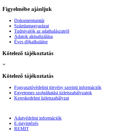
Figyelmébe ajánljuk
Dokumentumtár
Számlamagyarázat
Tudnivalók az adathalászatról
Adatok aktualizálása
Éves díjkalkulátor
Kötelező tájékoztatás
Kötelező tájékoztatás
Fogyasztóvédelmi törvény szerinti információk
Egyetemes szolgáltatási üzletszabályzatok
Kereskedelmi üzletszabályzat
Adatvédelmi információk
E-ügyintézés
REMIT