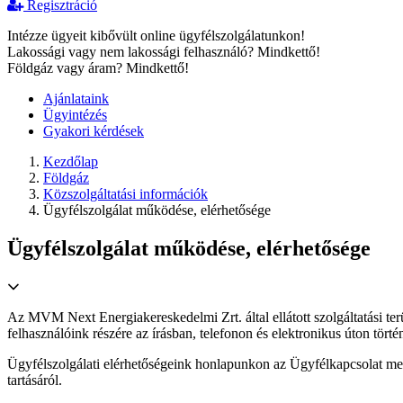
Regisztráció
Intézze ügyeit kibővült online ügyfélszolgálatunkon!
Lakossági vagy nem lakossági felhasználó? Mindkettő!
Földgáz vagy áram? Mindkettő!
Ajánlataink
Ügyintézés
Gyakori kérdések
Kezdőlap
Földgáz
Közszolgáltatási információk
Ügyfélszolgálat működése, elérhetősége
Ügyfélszolgálat működése, elérhetősége
Az MVM Next Energiakereskedelmi Zrt. által ellátott szolgáltatási terü
felhasználóink részére az írásban, telefonon és elektronikus úton törté
Ügyfélszolgálati elérhetőségeink honlapunkon az Ügyfélkapcsolat menüp
tartásáról.