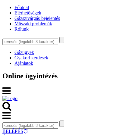
Főoldal
Elérhetőségek
Gázszivárgás-bejelentés
Műszaki problémák
Rólunk
Gázügyek
Gyakori kérdések
Ajánlatok
Online ügyintézés
BELÉPÉS