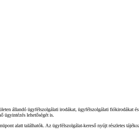
leten állandó ügyfélszolgálati irodákat, ügyfélszolgálati fiókirodákat é
nő ügyintézés lehetőségét is.
ont alatt találhatók. Az ügyfélszolgálat-kereső nyújt részletes tájékozt