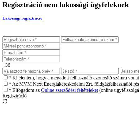
Regisztráció nem lakossági ügyfeleknek
Lakossági regisztráció
+36
* Kijelentem, hogy a megadott felhasználó azonosító számra vona
* Az MVM Next Energiakereskedelmi Zrt. földgázfelhasználói rés
* Elfogadom az
Online szerződési feltételeket
(online ügyfélszolgá
Regisztráció