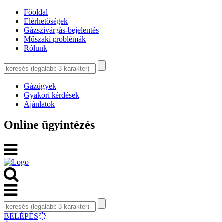
Főoldal
Elérhetőségek
Gázszivárgás-bejelentés
Műszaki problémák
Rólunk
Gázügyek
Gyakori kérdések
Ajánlatok
Online ügyintézés
BELÉPÉS