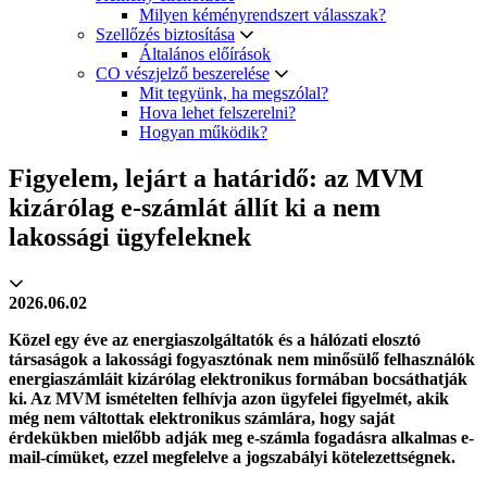
Milyen kéményrendszert válasszak?
Szellőzés biztosítása
Általános előírások
CO vészjelző beszerelése
Mit tegyünk, ha megszólal?
Hova lehet felszerelni?
Hogyan működik?
Figyelem, lejárt a határidő: az MVM
kizárólag e-számlát állít ki a nem
lakossági ügyfeleknek
2026.06.02
Közel egy éve az energiaszolgáltatók és a hálózati elosztó
társaságok a lakossági fogyasztónak nem minősülő felhasználók
energiaszámláit kizárólag elektronikus formában bocsáthatják
ki. Az MVM ismételten felhívja azon ügyfelei figyelmét, akik
még nem váltottak elektronikus számlára, hogy saját
érdekükben mielőbb adják meg e-számla fogadásra alkalmas e-
mail-címüket, ezzel megfelelve a jogszabályi kötelezettségnek.