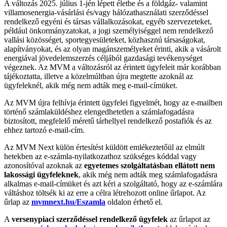
A változás 2025. július 1-jén lépett életbe és a földgáz- valamint
villamosenergia-vásárlási és/vagy hálózathasználati szerződéssel
rendelkező egyéni és társas vállalkozásokat, egyéb szervezeteket,
például önkormányzatokat, a jogi személyiséggel nem rendelkező
vallási közösséget, sportegyesületeket, közhasznú társaságokat,
alapítványokat, és az olyan magánszemélyeket érinti, akik a vásárolt
energiával jövedelemszerzés céljából gazdasági tevékenységet
végeznek. Az MVM a változásról az érintett ügyfeleit már korábban
tájékoztatta, illetve a közelmúltban újra megtette azoknál az
ügyfeleknél, akik még nem adták meg e-mail-címüket.
Az MVM újra felhívja érintett ügyfelei figyelmét, hogy az e-mailben
történő számlaküldéshez elengedhetetlen a számlafogadásra
biztosított, megfelelő méretű tárhellyel rendelkező postafiók és az
ehhez tartozó e-mail-cím.
Az MVM Next külön értesítést küldött emlékeztetőül az elmúlt
hetekben az e-számla-nyilatkozathoz szükséges kóddal vagy
azonosítóval azoknak az
egyetemes szolgáltatásban ellátott nem
lakossági ügyfeleknek
, akik még nem adták meg számlafogadásra
alkalmas e-mail-címüket és azt kéri a szolgáltató, hogy az e-számlára
váltáshoz töltsék ki az erre a célra létrehozott online űrlapot. Az
űrlap az
mvmnext.hu/Eszamla
oldalon érhető el.
A
versenypiaci szerződéssel rendelkező ügyfelek
az űrlapot az