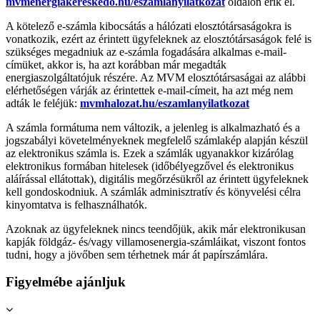
mvmenergiakereskedo.hu/eszamlanyilatkozat
oldalon érik el.
A kötelező e-számla kibocsátás a hálózati elosztótársaságokra is
vonatkozik, ezért az érintett ügyfeleknek az elosztótársaságok felé is
szükséges megadniuk az e-számla fogadására alkalmas e-mail-
címüket, akkor is, ha azt korábban már megadták
energiaszolgáltatójuk részére. Az MVM elosztótársaságai az alábbi
elérhetőségen várják az érintettek e-mail-címeit, ha azt még nem
adták le feléjük:
mvmhalozat.hu/eszamlanyilatkozat
A számla formátuma nem változik, a jelenleg is alkalmazható és a
jogszabályi követelményeknek megfelelő számlakép alapján készül
az elektronikus számla is. Ezek a számlák ugyanakkor kizárólag
elektronikus formában hitelesek (időbélyegzővel és elektronikus
aláírással ellátottak), digitális megőrzésükről az érintett ügyfeleknek
kell gondoskodniuk. A számlák adminisztratív és könyvelési célra
kinyomtatva is felhasználhatók.
Azoknak az ügyfeleknek nincs teendőjük, akik már elektronikusan
kapják földgáz- és/vagy villamosenergia-számláikat, viszont fontos
tudni, hogy a jövőben sem térhetnek már át papírszámlára.
Figyelmébe ajánljuk