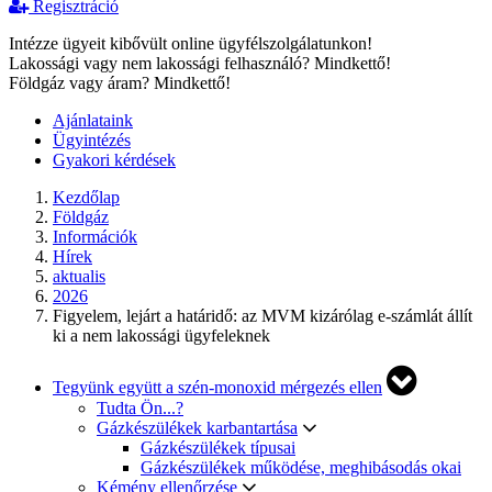
Regisztráció
Intézze ügyeit kibővült online ügyfélszolgálatunkon!
Lakossági vagy nem lakossági felhasználó? Mindkettő!
Földgáz vagy áram? Mindkettő!
Ajánlataink
Ügyintézés
Gyakori kérdések
Kezdőlap
Földgáz
Információk
Hírek
aktualis
2026
Figyelem, lejárt a határidő: az MVM kizárólag e-számlát állít
ki a nem lakossági ügyfeleknek
Tegyünk együtt a szén-monoxid mérgezés ellen
Tudta Ön...?
Gázkészülékek karbantartása
Gázkészülékek típusai
Gázkészülékek működése, meghibásodás okai
Kémény ellenőrzése