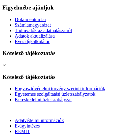
Figyelmébe ajánljuk
Dokumentumtár
Számlamagyarázat
Tudnivalók az adathalászatról
Adatok aktualizálása
Éves díjkalkulátor
Kötelező tájékoztatás
Kötelező tájékoztatás
Fogyasztóvédelmi törvény szerinti információk
Egyetemes szolgáltatási üzletszabályzatok
Kereskedelmi üzletszabályzat
Adatvédelmi információk
E-ügyintézés
REMIT