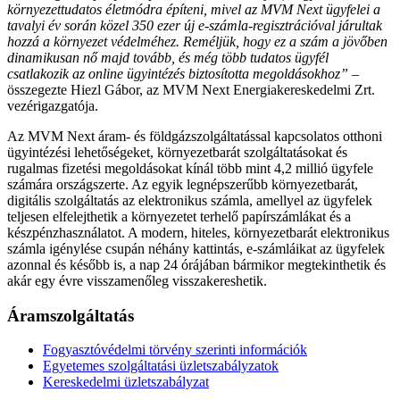
környezettudatos életmódra építeni, mivel az MVM Next ügyfelei a
tavalyi év során közel 350 ezer új e-számla-regisztrációval járultak
hozzá a környezet védelméhez. Reméljük, hogy ez a szám a jövőben
dinamikusan nő majd tovább, és még több tudatos ügyfél
csatlakozik az online ügyintézés biztosította megoldásokhoz”
–
összegezte Hiezl Gábor, az MVM Next Energiakereskedelmi Zrt.
vezérigazgatója.
Az MVM Next áram- és földgázszolgáltatással kapcsolatos otthoni
ügyintézési lehetőségeket, környezetbarát szolgáltatásokat és
rugalmas fizetési megoldásokat kínál több mint 4,2 millió ügyfele
számára országszerte. Az egyik legnépszerűbb környezetbarát,
digitális szolgáltatás az elektronikus számla, amellyel az ügyfelek
teljesen elfelejthetik a környezetet terhelő papírszámlákat és a
készpénzhasználatot. A modern, hiteles, környezetbarát elektronikus
számla igénylése csupán néhány kattintás, e-számláikat az ügyfelek
azonnal és később is, a nap 24 órájában bármikor megtekinthetik és
akár egy évre visszamenőleg visszakereshetik.
Áramszolgáltatás
Fogyasztóvédelmi törvény szerinti információk
Egyetemes szolgáltatási üzletszabályzatok
Kereskedelmi üzletszabályzat