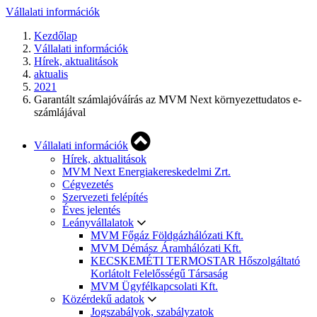
Vállalati információk
Kezdőlap
Vállalati információk
Hírek, aktualitások
aktualis
2021
Garantált számlajóváírás az MVM Next környezettudatos e-
számlájával
Vállalati információk
Hírek, aktualitások
MVM Next Energiakereskedelmi Zrt.
Cégvezetés
Szervezeti felépítés
Éves jelentés
Leányvállalatok
MVM Főgáz Földgázhálózati Kft.
MVM Démász Áramhálózati Kft.
KECSKEMÉTI TERMOSTAR Hőszolgáltató
Korlátolt Felelősségű Társaság
MVM Ügyfélkapcsolati Kft.
Közérdekű adatok
Jogszabályok, szabályzatok