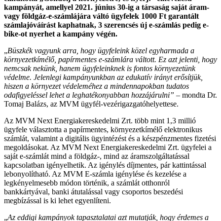
kampányát, amellyel 2021. június 30-ig a társaság saját áram-
vagy földgáz-e-számlájára váltó ügyfelek 1000 Ft garantált
számlajóváírást kaphatnak, 3 szerencsés új e-számlás pedig e-
bike-ot nyerhet a kampány végén.
„
Büszkék vagyunk arra, hogy ügyfeleink közel egyharmada a
környezetkímélő, papírmentes e-számlára váltott. Ez azt jelenti, hogy
nemcsak nekünk, hanem ügyfeleinknek is fontos környezetünk
védelme. Jelenlegi kampányunkban az edukatív irányt erősítjük,
hiszen a környezet védeleméhez a mindennapokban tudatos
odafigyeléssel lehet a leghatékonyabban hozzájárulni”
– mondta Dr.
Tomaj Balázs, az MVM ügyfél-vezérigazgatóhelyettese.
Az MVM Next Energiakereskedelmi Zrt. több mint 1,3 millió
ügyfele választotta a papírmentes, környezetkímélő elektronikus
számlát, valamint a digitális ügyintézést és a készpénzmentes fizetési
megoldásokat. Az MVM Next Energiakereskedelmi Zrt. ügyfelei a
saját e-számlát mind a földgáz-, mind az áramszolgáltatással
kapcsolatban igényelhetik. Az igénylés díjmentes, pár kattintással
lebonyolítható. Az MVM E-számla igénylése és kezelése a
legkényelmesebb módon történik, a számlát otthonról
bankkártyával, banki átutalással vagy csoportos beszedési
megbízással is ki lehet egyenlíteni.
„
Az eddigi kampányok tapasztalatai azt mutatják, hogy érdemes a