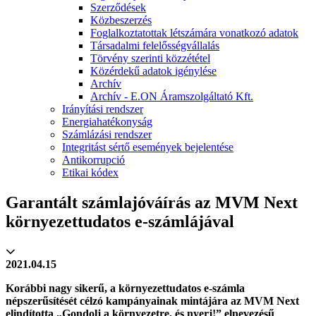
Szerződések
Közbeszerzés
Foglalkoztatottak létszámára vonatkozó adatok
Társadalmi felelősségvállalás
Törvény szerinti közzététel
Közérdekű adatok igénylése
Archív
Archív - E.ON Áramszolgáltató Kft.
Irányítási rendszer
Energiahatékonyság
Számlázási rendszer
Integritást sértő események bejelentése
Antikorrupció
Etikai kódex
Garantált számlajóváírás az MVM Next
környezettudatos e-számlájával
2021.04.15
Korábbi nagy sikerű, a környezettudatos e-számla
népszerűsítését célzó kampányainak mintájára az MVM Next
elindította „Gondolj a környezetre, és nyerj!” elnevezésű