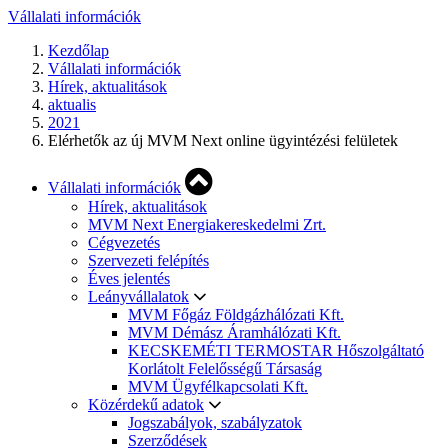
Vállalati információk
Kezdőlap
Vállalati információk
Hírek, aktualitások
aktualis
2021
Elérhetők az új MVM Next online ügyintézési felületek
Vállalati információk
Hírek, aktualitások
MVM Next Energiakereskedelmi Zrt.
Cégvezetés
Szervezeti felépítés
Éves jelentés
Leányvállalatok
MVM Főgáz Földgázhálózati Kft.
MVM Démász Áramhálózati Kft.
KECSKEMÉTI TERMOSTAR Hőszolgáltató
Korlátolt Felelősségű Társaság
MVM Ügyfélkapcsolati Kft.
Közérdekű adatok
Jogszabályok, szabályzatok
Szerződések