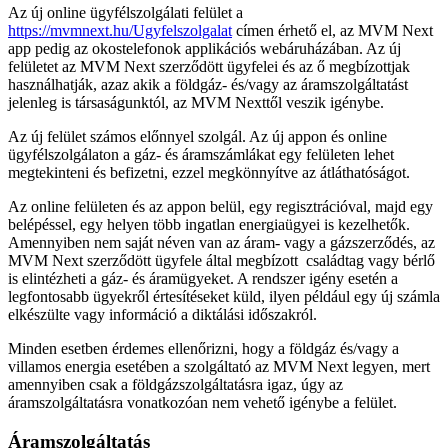
Az új online ügyfélszolgálati felület a
https://mvmnext.hu/Ugyfelszolgalat
címen érhető el, az MVM Next
app pedig az okostelefonok applikációs webáruházában. Az új
felületet az MVM Next szerződött ügyfelei és az ő megbízottjak
használhatják, azaz akik a földgáz- és/vagy az áramszolgáltatást
jelenleg is társaságunktól, az MVM Nexttől veszik igénybe.
Az új felület számos előnnyel szolgál. Az új appon és online
ügyfélszolgálaton a gáz- és áramszámlákat egy felületen lehet
megtekinteni és befizetni, ezzel megkönnyítve az átláthatóságot.
Az online felületen és az appon belül, egy regisztrációval, majd egy
belépéssel, egy helyen több ingatlan energiaügyei is kezelhetők.
Amennyiben nem saját néven van az áram- vagy a gázszerződés, az
MVM Next szerződött ügyfele által megbízott családtag vagy bérlő
is elintézheti a gáz- és áramügyeket. A rendszer igény esetén a
legfontosabb ügyekről értesítéseket küld, ilyen például egy új számla
elkészülte vagy információ a diktálási időszakról.
Minden esetben érdemes ellenőrizni, hogy a földgáz és/vagy a
villamos energia esetében a szolgáltató az MVM Next legyen, mert
amennyiben csak a földgázszolgáltatásra igaz, úgy az
áramszolgáltatásra vonatkozóan nem vehető igénybe a felület.
Áramszolgáltatás