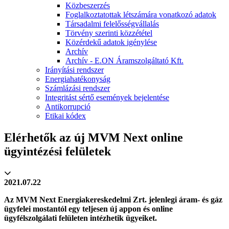
Közbeszerzés
Foglalkoztatottak létszámára vonatkozó adatok
Társadalmi felelősségvállalás
Törvény szerinti közzététel
Közérdekű adatok igénylése
Archív
Archív - E.ON Áramszolgáltató Kft.
Irányítási rendszer
Energiahatékonyság
Számlázási rendszer
Integritást sértő események bejelentése
Antikorrupció
Etikai kódex
Elérhetők az új MVM Next online
ügyintézési felületek
2021.07.22
Az MVM Next Energiakereskedelmi Zrt. jelenlegi áram- és gáz
ügyfelei mostantól egy teljesen új appon és online
ügyfélszolgálati felületen intézhetik ügyeiket.