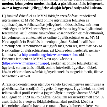
módon, könnyedén módosíthatják a gázfelhasználás jellegének,
azaz a fogyasztási jelleggörbe alapját képező súlyozási kulcsot.
Új funkció érhető el az MVM földgáz szerződéssel rendelkező
ügyfeleinek az MVM Next online ügyintézési felületén és
applikációján. A felhasználás jellegének módosításához már nem
szükséges az MVM személyes vagy telefonos ügyfélszolgálatainak
felkeresése, az új online funkciónak köszönhetően ez már otthonról,
kényelmesen is elintézhető az online ügyfélszolgálat és az MVM
Next applikáció Beállítások menüpontjának Számlabeállítások
almenüjében. Amennyiben az ügyfél még nem regisztrált az MVM
Next online ügyfélszolgálatára, ezt könnyedén megteheti, néhány
kattintással a
https://onlineugyintezes.mvmnext.hu/
oldalon.
Érdemes letölteni az MVM Next applikációt is
(
https://www.mvmnext.hu/app
), ezeken az online felületeken az
ügyfelek sorban állás nélkül, online intézhetik ügyeiket, többek
között elektronikus számlát igényelhetnek és megtekinthetik, illetve
befizethetik azokat.
A rezsicsökkentett áron igénybe vehető kedvezményes mennyiség a
gázfelhasználás módjától függetlenül egységes. Ügyfeleink mindkét
felhasználási profil esetén a jogszabályban meghatározott 63 645
MJ, legalább 1729 m3 földgázra jogosultak rezsicsökkentett áron. A
csak fűtési és a vegyes földgázfelhasználási profilok között a
jelleggörbék alapján havonta csupán néhány köbméter eltérés van,