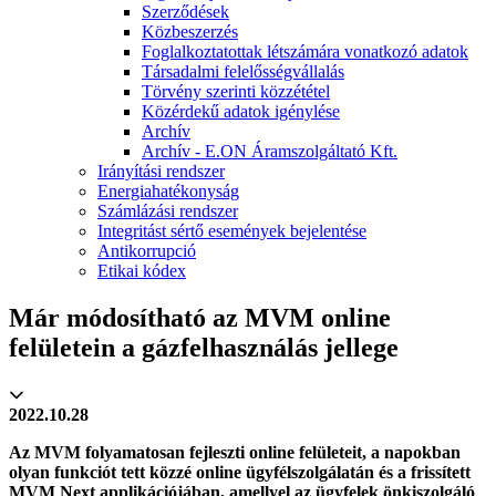
Szerződések
Közbeszerzés
Foglalkoztatottak létszámára vonatkozó adatok
Társadalmi felelősségvállalás
Törvény szerinti közzététel
Közérdekű adatok igénylése
Archív
Archív - E.ON Áramszolgáltató Kft.
Irányítási rendszer
Energiahatékonyság
Számlázási rendszer
Integritást sértő események bejelentése
Antikorrupció
Etikai kódex
Már módosítható az MVM online
felületein a gázfelhasználás jellege
2022.10.28
Az MVM folyamatosan fejleszti online felületeit, a napokban
olyan funkciót tett közzé online ügyfélszolgálatán és a frissített
MVM Next applikációjában, amellyel az ügyfelek önkiszolgáló