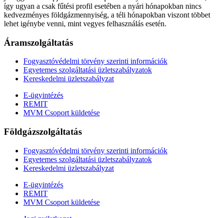
így ugyan a csak fűtési profil esetében a nyári hónapokban nincs
kedvezményes földgázmennyiség, a téli hónapokban viszont többet
lehet igénybe venni, mint vegyes felhasználás esetén.
Áramszolgáltatás
Fogyasztóvédelmi törvény szerinti információk
Egyetemes szolgáltatási üzletszabályzatok
Kereskedelmi üzletszabályzat
E-ügyintézés
REMIT
MVM Csoport küldetése
Földgázszolgáltatás
Fogyasztóvédelmi törvény szerinti információk
Egyetemes szolgáltatási üzletszabályzatok
Kereskedelmi üzletszabályzat
E-ügyintézés
REMIT
MVM Csoport küldetése