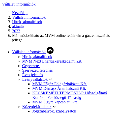
Vállalati információk
Kezdőlap
Vállalati információk
Hírek, aktualitások
aktualis
2022
Már módosítható az MVM online felületein a gázfelhasználás
jellege
Vállalati információk
Hírek, aktualitások
MVM Next Energiakereskedelmi Zrt.
Cégvezetés
Szervezeti felépítés
Éves jelentés
Leányvállalatok
MVM Főgáz Földgázhálózati Kft.
MVM Démász Áramhálózati Kft.
KECSKEMÉTI TERMOSTAR Hőszolgáltató
Korlátolt Felelősségű Társaság
MVM Ügyfélkapcsolati Kft.
Közérdekű adatok
Jogszabályok, szabályzatok