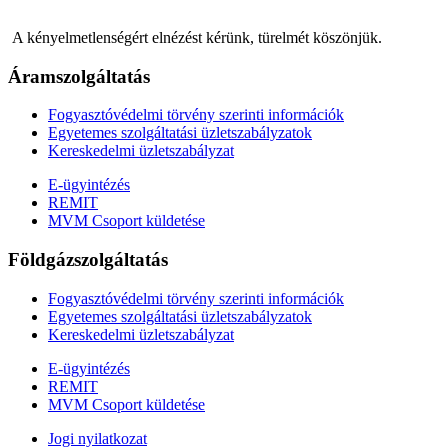
A kényelmetlenségért elnézést kérünk, türelmét köszönjük.
Áramszolgáltatás
Fogyasztóvédelmi törvény szerinti információk
Egyetemes szolgáltatási üzletszabályzatok
Kereskedelmi üzletszabályzat
E-ügyintézés
REMIT
MVM Csoport küldetése
Földgázszolgáltatás
Fogyasztóvédelmi törvény szerinti információk
Egyetemes szolgáltatási üzletszabályzatok
Kereskedelmi üzletszabályzat
E-ügyintézés
REMIT
MVM Csoport küldetése
Jogi nyilatkozat