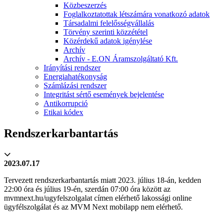
Közbeszerzés
Foglalkoztatottak létszámára vonatkozó adatok
Társadalmi felelősségvállalás
Törvény szerinti közzététel
Közérdekű adatok igénylése
Archív
Archív - E.ON Áramszolgáltató Kft.
Irányítási rendszer
Energiahatékonyság
Számlázási rendszer
Integritást sértő események bejelentése
Antikorrupció
Etikai kódex
Rendszerkarbantartás
2023.07.17
Tervezett rendszerkarbantartás miatt 2023. július 18-án, kedden
22:00 óra és július 19-én, szerdán 07:00 óra között az
mvmnext.hu/ugyfelszolgalat címen elérhető lakossági online
ügyfélszolgálat és az MVM Next mobilapp nem elérhető.