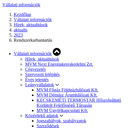
Vállalati információk
Kezdőlap
Vállalati információk
Hírek, aktualitások
aktualis
2023
Rendszerkarbantartás
Vállalati információk
Hírek, aktualitások
MVM Next Energiakereskedelmi Zrt.
Cégvezetés
Szervezeti felépítés
Éves jelentés
Leányvállalatok
MVM Főgáz Földgázhálózati Kft.
MVM Démász Áramhálózati Kft.
KECSKEMÉTI TERMOSTAR Hőszolgáltató
Korlátolt Felelősségű Társaság
MVM Ügyfélkapcsolati Kft.
Közérdekű adatok
Jogszabályok, szabályzatok
Szerződések