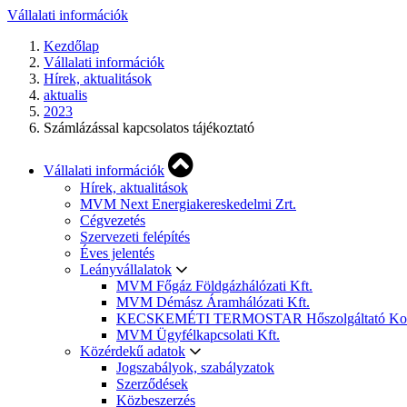
Vállalati információk
Kezdőlap
Vállalati információk
Hírek, aktualitások
aktualis
2023
Számlázással kapcsolatos tájékoztató
Vállalati információk
Hírek, aktualitások
MVM Next Energiakereskedelmi Zrt.
Cégvezetés
Szervezeti felépítés
Éves jelentés
Leányvállalatok
MVM Főgáz Földgázhálózati Kft.
MVM Démász Áramhálózati Kft.
KECSKEMÉTI TERMOSTAR Hőszolgáltató Korláto
MVM Ügyfélkapcsolati Kft.
Közérdekű adatok
Jogszabályok, szabályzatok
Szerződések
Közbeszerzés