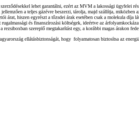
zerződésekkel lehet garantálni, ezért az MVM a lakossági ügyfelei rés
llemzően a teljes gázévre beszerzi, tárolja, majd szállítja, miközben a
tói árat, hiszen egyrészt a tőzsdei árak esetében csak a molekula díja lá
nt rugalmassági és finanszírozási költségek, ideértve az árfolyamkockáza
 a rezsiboxban szereplő megtakarítást egy, a korábbi magas árakon fedez
arország ellátásbiztonságát, hogy folyamatosan biztosítsa az energiát