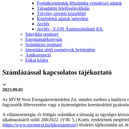
Foglalkoztatottak létszámára vonatkozó adatok
Társadalmi felelősségvállalás
Törvény szerinti közzététel
Közérdekű adatok igénylése
Archív
Archív - E.ON Áramszolgáltató Kft.
Irányítási rendszer
Energiahatékonyság
Számlázási rendszer
Integritást sértő események bejelentése
Antikorrupció
Etikai kódex
Számlázással kapcsolatos tájékoztató
2023.09.01
Az MVM Next Energiakereskedelmi Zrt. minden esetben a hatályos rend
fogyasztók félrevezetése vagy a tisztességtelen kereskedelmi gyakorla
A villamosenergia- és földgáz számlákat a társaság az egységes közsz
alkalmazásáról szóló 288/2022. (VIII. 5.) Korm. rendeletnek megfelelő
(
https://www.mvmnext.hu/lakossagirezsi
) részletes tájékoztatást ad, 