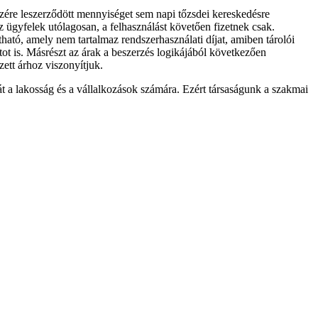
zére leszerződött mennyiséget sem napi tőzsdei kereskedésre
z ügyfelek utólagosan, a felhasználást követően fizetnek csak.
tható, amely nem tartalmaz rendszerhasználati díjat, amiben tárolói
tot is. Másrészt az árak a beszerzés logikájából következően
ett árhoz viszonyítjuk.
 a lakosság és a vállalkozások számára. Ezért társaságunk a szakmai