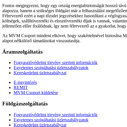
Fontos megjegyezni, hogy egy ország energiabiztonságát hosszú távú s
alapozza, hanem a szükséges földgázt már a felhasználást megelőzően je
Félrevezető ezért a napi tőzsdei jegyzésekhez hasonlítani a végfogyasz
költségek, szállítóvezetéki és elosztóvezetéki díjak is vannak, valami
jellemzően előre fixálódnak, így nem félrevezető az a gyakorlat, hogy
Az MVM Csoport mindent elkövet, hogy szakértelmével biztosítsa Magy
alapot nélkülöző támadásokat visszautasítja.
Áramszolgáltatás
Fogyasztóvédelmi törvény szerinti információk
Egyetemes szolgáltatási üzletszabályzatok
Kereskedelmi üzletszabályzat
E-ügyintézés
REMIT
MVM Csoport küldetése
Földgázszolgáltatás
Fogyasztóvédelmi törvény szerinti információk
Egyetemes szolgáltatási üzletszabályzatok
Kereskedelmi üzletszabályzat