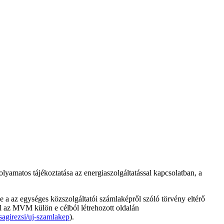
amatos tájékoztatása az energiaszolgáltatással kapcsolatban, a
 a az egységes közszolgáltatói számlaképről szóló törvény eltérő
ról az MVM külön e célból létrehozott oldalán
agirezsi/uj-szamlakep
).