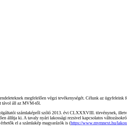
eleteknek megfelelően végzi tevékenységét. Célunk az ügyfeleink foly
t távol áll az MVM-től.
olgáltatói számlaképről szóló 2013. évi CLXXXVIII. törvénynek, illetve
en állítja ki. A tavaly nyári lakossági rezsivel kapcsolatos változások
itt érhetők el a számlakép magyarázók is (
https://www.mvmnext.hu/lakoss