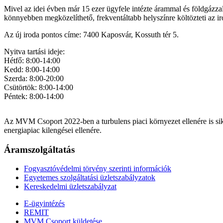
Mivel az idei évben már 15 ezer ügyfele intézte árammal és földgázzal
könnyebben megközelíthető, frekventáltabb helyszínre költözteti az i
Az új iroda pontos címe: 7400 Kaposvár, Kossuth tér 5.
Nyitva tartási ideje:
Hétfő: 8:00-14:00
Kedd: 8:00-14:00
Szerda: 8:00-20:00
Csütörtök: 8:00-14:00
Péntek: 8:00-14:00
Az MVM Csoport 2022-ben a turbulens piaci környezet ellenére is siker
energiapiac kilengései ellenére.
Áramszolgáltatás
Fogyasztóvédelmi törvény szerinti információk
Egyetemes szolgáltatási üzletszabályzatok
Kereskedelmi üzletszabályzat
E-ügyintézés
REMIT
MVM Csoport küldetése