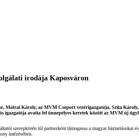
olgálati irodája Kaposváron
se, Mátrai Károly, az MVM Csoport vezérigazgatója, Szita Károly, 
igazgatója avatta fel ünnepélyes keretek között az MVM új ügyfé
tói szerepkörén túl partnerként támogassa a magyar háztartásokat és vá
kony intézésében.