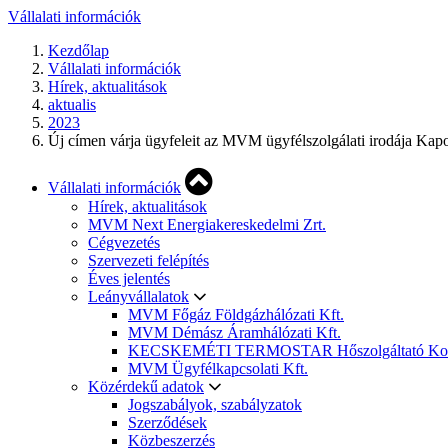
Vállalati információk
Kezdőlap
Vállalati információk
Hírek, aktualitások
aktualis
2023
Új címen várja ügyfeleit az MVM ügyfélszolgálati irodája Kap
Vállalati információk
Hírek, aktualitások
MVM Next Energiakereskedelmi Zrt.
Cégvezetés
Szervezeti felépítés
Éves jelentés
Leányvállalatok
MVM Főgáz Földgázhálózati Kft.
MVM Démász Áramhálózati Kft.
KECSKEMÉTI TERMOSTAR Hőszolgáltató Korláto
MVM Ügyfélkapcsolati Kft.
Közérdekű adatok
Jogszabályok, szabályzatok
Szerződések
Közbeszerzés