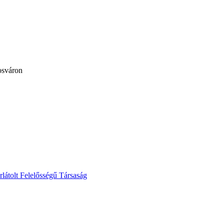
osváron
lt Felelősségű Társaság