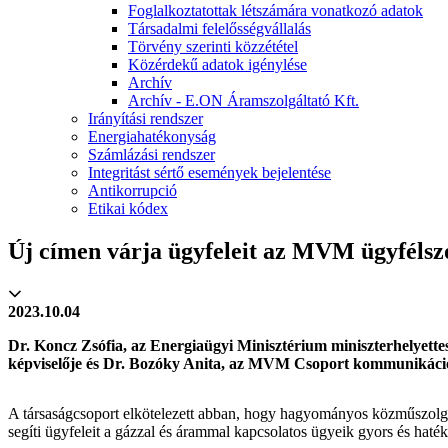
Foglalkoztatottak létszámára vonatkozó adatok
Társadalmi felelősségvállalás
Törvény szerinti közzététel
Közérdekű adatok igénylése
Archív
Archív - E.ON Áramszolgáltató Kft.
Irányítási rendszer
Energiahatékonyság
Számlázási rendszer
Integritást sértő események bejelentése
Antikorrupció
Etikai kódex
Új címen várja ügyfeleit az MVM ügyfélsz
2023.10.04
Dr. Koncz Zsófia, az Energiaügyi Minisztérium miniszterhelyette
képviselője és Dr. Bozóky Anita, az MVM Csoport kommunikációs 
A társaságcsoport elkötelezett abban, hogy hagyományos közműszolgálta
segíti ügyfeleit a gázzal és árammal kapcsolatos ügyeik gyors és haté