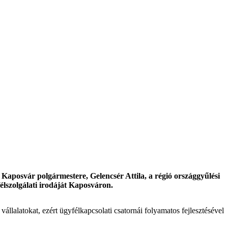
Kaposvár polgármestere, Gelencsér Attila, a régió országgyűlési
lszolgálati irodáját Kaposváron.
llalatokat, ezért ügyfélkapcsolati csatornái folyamatos fejlesztésével