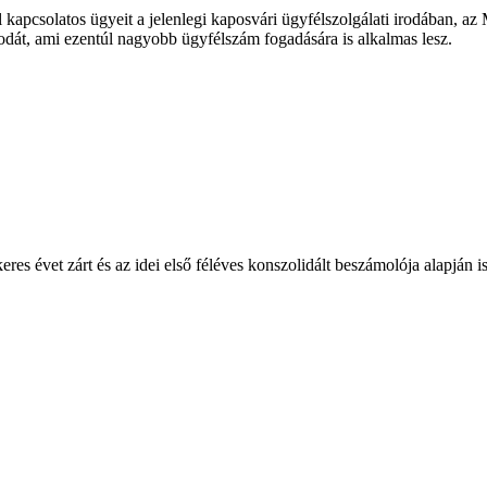
 kapcsolatos ügyeit a jelenlegi kaposvári ügyfélszolgálati irodában, az
rodát, ami ezentúl nagyobb ügyfélszám fogadására is alkalmas lesz.
es évet zárt és az idei első féléves konszolidált beszámolója alapján 