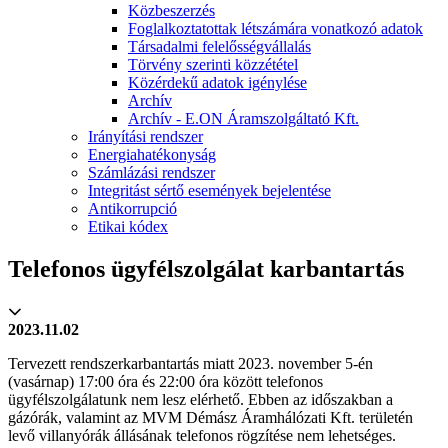
Közbeszerzés
Foglalkoztatottak létszámára vonatkozó adatok
Társadalmi felelősségvállalás
Törvény szerinti közzététel
Közérdekű adatok igénylése
Archív
Archív - E.ON Áramszolgáltató Kft.
Irányítási rendszer
Energiahatékonyság
Számlázási rendszer
Integritást sértő események bejelentése
Antikorrupció
Etikai kódex
Telefonos ügyfélszolgálat karbantartás
2023.11.02
Tervezett rendszerkarbantartás miatt 2023. november 5-én
(vasárnap) 17:00 óra és 22:00 óra között telefonos
ügyfélszolgálatunk nem lesz elérhető. Ebben az időszakban a
gázórák, valamint az MVM Démász Áramhálózati Kft. területén
levő villanyórák állásának telefonos rögzítése nem lehetséges.