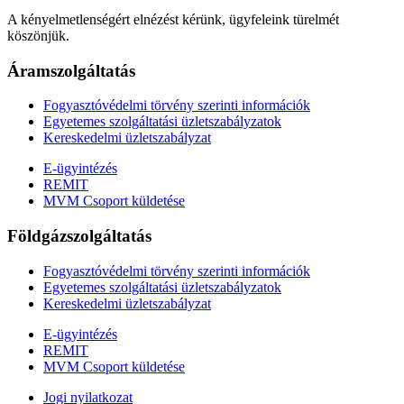
A kényelmetlenségért elnézést kérünk
,
ügyfeleink türelmét
köszönjük.
Áramszolgáltatás
Fogyasztóvédelmi törvény szerinti információk
Egyetemes szolgáltatási üzletszabályzatok
Kereskedelmi üzletszabályzat
E-ügyintézés
REMIT
MVM Csoport küldetése
Földgázszolgáltatás
Fogyasztóvédelmi törvény szerinti információk
Egyetemes szolgáltatási üzletszabályzatok
Kereskedelmi üzletszabályzat
E-ügyintézés
REMIT
MVM Csoport küldetése
Jogi nyilatkozat