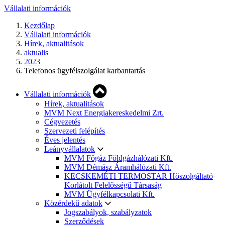
Vállalati információk
Kezdőlap
Vállalati információk
Hírek, aktualitások
aktualis
2023
Telefonos ügyfélszolgálat karbantartás
Vállalati információk
Hírek, aktualitások
MVM Next Energiakereskedelmi Zrt.
Cégvezetés
Szervezeti felépítés
Éves jelentés
Leányvállalatok
MVM Főgáz Földgázhálózati Kft.
MVM Démász Áramhálózati Kft.
KECSKEMÉTI TERMOSTAR Hőszolgáltató
Korlátolt Felelősségű Társaság
MVM Ügyfélkapcsolati Kft.
Közérdekű adatok
Jogszabályok, szabályzatok
Szerződések