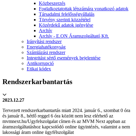
Közbeszerzés
Foglalkoztatottak létszámára vonatkozó adatok
Társadalmi felelősségvállalás
Törvény szerinti közzététel
Közérdekű adatok igénylése
Archív
Archív - E.ON Áramszolgáltató Kft.
Irányítási rendszer
Energiahatékonyság
Számlázási rendszer
Integritást sértő események bejelentése
Antikorrupció
Etikai kódex
Rendszerkarbantartás
2023.12.27
Tervezett rendszerkarbantartás miatt 2024. január 6., szombat 0 óra
és január 8., hétfő reggel 6 óra között nem lesz elérhető az
mvmnext.hu/Ugyfelszolgalat címen és az MVM Next appban az
áramszolgáltatáshoz kapcsolódó online ügyintézés, valamint a nem
lakossági áram online ügyfélszolgálat