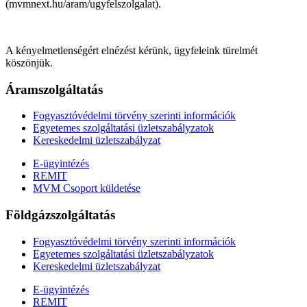
(mvmnext.hu/aram/ugyfelszolgalat).
A kényelmetlenségért elnézést kérünk, ügyfeleink türelmét
köszönjük.
Áramszolgáltatás
Fogyasztóvédelmi törvény szerinti információk
Egyetemes szolgáltatási üzletszabályzatok
Kereskedelmi üzletszabályzat
E-ügyintézés
REMIT
MVM Csoport küldetése
Földgázszolgáltatás
Fogyasztóvédelmi törvény szerinti információk
Egyetemes szolgáltatási üzletszabályzatok
Kereskedelmi üzletszabályzat
E-ügyintézés
REMIT