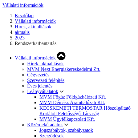
Vállalati információk
Kezdőlap
Vállalati információk
Hírek, aktualitások
aktualis
2023
Rendszerkarbantartás
Vállalati információk
Hírek, aktualitások
MVM Next Energiakereskedelmi Zrt.
Cégvezetés
Szervezeti felépítés
Éves jelentés
Leányvállalatok
MVM Főgáz Földgázhálózati Kft.
MVM Démász Áramhálózati Kft.
KECSKEMÉTI TERMOSTAR Hőszolgáltató
Korlátolt Felelősségű Társaság
MVM Ügyfélkapcsolati Kft.
Közérdekű adatok
Jogszabályok, szabályzatok
Szerződések