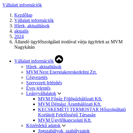
Vállalati információk
Kezdőlap
Vállalati információk
Hírek, aktualitások
aktualis
2024
Állandó ügyfélszolgálati irodával várja ügyfeleit az MVM
Nagykátán
Vállalati információk
Hírek, aktualitások
MVM Next Energiakereskedelmi Zrt.
Cégvezetés
Szervezeti felépítés
Éves jelentés
Leányvállalatok
MVM Főgáz Földgázhálózati Kft.
MVM Démász Áramhálózati Kft.
KECSKEMÉTI TERMOSTAR Hőszolgáltató
Korlátolt Felelősségű Társaság
MVM Ügyfélkapcsolati Kft.
Közérdekű adatok
Jogszabályok, szabályzatok