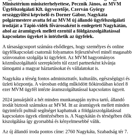
Minisztérium miniszterhelyettese, Pecznik János, az MVM
Ügyfélszolgálati Kft. ügyvezetője, Czerván György
országgyűlési képviselő és Dorner Gábor, Nagykáta
polgármestere avatta fel az MVM új állandó ügyfélszolgálati
irodáját a Tápió-vidék fővárosaként is emlegetett Nagykátán,
ahol az áramügyek mellett ezentúl a földgázszolgáltatással
kapcsolatos ügyeket is intézhetik az ügyfelek.
A társaságcsoport számára elsődleges, hogy személyes és online
ügyfélkapcsolati csatornái folyamatos fejlesztésével minél magasabb
színvonalon szolgálja ki ügyfeleit. Az MVM hagyományos
közműszolgáltatói szerepkörén túl ezzel partnerként kívánja
támogatni a magyar háztartásokat és vállalatokat is.
Nagykáta a térség fontos adminisztratív, kulturális, egészségügyi és
üzleti központja. A városban eddig működött fiókirodában közel 8
ezer MVM ügyfél intézte áramszolgáltatással kapcsolatos ügyeit.
2024 januárjától a hét minden munkanapján nyitva tartó, állandó
irodát biztosít számukra az MVM. Itt az áramügyek mellett minden
ügyintézői pultnál segítséget kaphatnak a földgázszolgálatással
kapcsolatos ügyek elintézésében is. A Nagykátán és térségében élők
kiszolgálása így gyorsabbá és kényelmesebbé válik.
Az új állandó iroda pontos címe: 2760 Nagykáta, Szabadság tér 7.