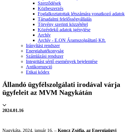
Szerződések
Közbeszerzés
Foglalkoztatottak létszámára vonatkozó adatok
Társadalmi felelősségvállalás
Törvény szerinti közzététel
Közérdekű adatok igénylése
Archív
Archív - E.ON Áramszolgáltató Kft.
Irányítási rendszer
Energiahatékonyság
Számlázási rendszer
Integritást sértő események bejelentése
Antikorrupció
Etikai kódex
Állandó ügyfélszolgálati irodával várja
ügyfeleit az MVM Nagykátán
2024.01.16
Nagykáta, 2024. január 16. –
Koncz Zsófia, az Energiaügyi