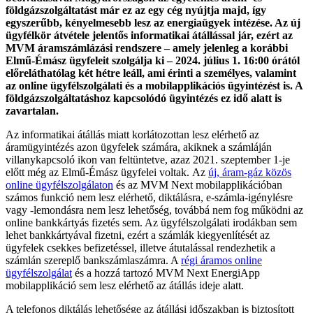
földgázszolgáltatást már ez az egy cég nyújtja majd, így
egyszerűbb, kényelmesebb lesz az energiaügyek intézése. Az új
ügyfélkör átvétele jelentős informatikai átállással jár, ezért az
MVM áramszámlázási rendszere – amely jelenleg a korábbi
Elmű-Émász ügyfeleit szolgálja ki – 2024. július 1. 16:00 órától
előreláthatólag két hétre leáll, ami érinti a személyes, valamint
az online ügyfélszolgálati és a mobilapplikációs ügyintézést is. A
földgázszolgáltatáshoz kapcsolódó ügyintézés ez idő alatt is
zavartalan.
Az informatikai átállás miatt korlátozottan lesz elérhető az
áramügyintézés azon ügyfelek számára, akiknek a számláján
villanykapcsoló ikon van feltüntetve, azaz 2021. szeptember 1-je
előtt még az Elmű-Émász ügyfelei voltak.
Az
új, áram-gáz közös
online ügyfélszolgálaton
és az MVM Next mobilapplikációban
számos funkció nem lesz elérhető, diktálásra, e-számla-igénylésre
vagy -lemondásra nem lesz lehetőség, továbbá nem fog működni az
online bankkártyás fizetés sem. Az ügyfélszolgálati irodákban sem
lehet bankkártyával fizetni, ezért a számlák kiegyenlítését az
ügyfelek csekkes befizetéssel, illetve átutalással rendezhetik a
számlán szereplő bankszámlaszámra. A
régi áramos online
ügyfélszolgálat
és a hozzá tartozó MVM Next EnergiApp
mobilapplikáció sem lesz elérhető az átállás ideje alatt.
A telefonos diktálás lehetősége az átállási időszakban is biztosított