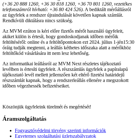
(+36 20 888 1260, +36 30 818 1260, +36 70 801 1260, vezetékes
telefonszámról hívható: +36 80 424 526).
A bediktált mérőállásról
az ügyfelek a rendszer újraindulását követően kapnak számlát.
Rendkívüli diktálásra nincs szükség.
Az MVM ezúton is kéri előre fizetős mérőt használó ügyfeleit,
akiket külön is értesít, hogy gondoskodjanak időben mérőik
feltöltéséről: online és a feltöltőpontokon ezt 2024. július 1-jén15:30
óráig tudják megtenni, a leállás kéthetes időszaka alatt a mérőkhöz
feltöltőkód vásárlására itt nem lesz lehetőség.
Az informatikai leállásról az MVM Next részletes tájékoztató
levélben is értesíti ügyfeleit. A részszámlás ügyfelek a papíralapú
tájékoztató levél mellett jellemzően két eltérő fizetési határidejű
részszámlát kapnak, hogy a rendszerleállás ellenére a megszokott
időben végezhessék befizetéseiket.
Köszönjük ügyfeleink türelmét és megértését!
Áramszolgáltatás
Fogyasztóvédelmi törvény szerinti információk
Egyetemes szolgáltatási üzletszabályzatok