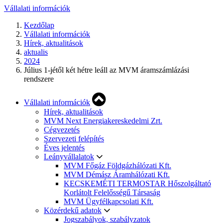
Vállalati információk
Kezdőlap
Vállalati információk
Hírek, aktualitások
aktualis
2024
Július 1-jétől két hétre leáll az MVM áramszámlázási
rendszere
Vállalati információk
Hírek, aktualitások
MVM Next Energiakereskedelmi Zrt.
Cégvezetés
Szervezeti felépítés
Éves jelentés
Leányvállalatok
MVM Főgáz Földgázhálózati Kft.
MVM Démász Áramhálózati Kft.
KECSKEMÉTI TERMOSTAR Hőszolgáltató
Korlátolt Felelősségű Társaság
MVM Ügyfélkapcsolati Kft.
Közérdekű adatok
Jogszabályok, szabályzatok