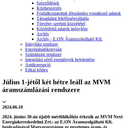
Szerződések
Közbeszerzés
Foglalkoztatottak létszámára vonatkozó adatok
Társadalmi felelősségvállalás
Törvény szerinti közzététel
Közérdekű adatok igénylése
Archív
Archív - E.ON Áramszolgáltató Kft.
Irányítási rendszer
Energiahatékonyság
Számlázási rendszer
Integritást sértő események bejelentése
Antikorrupció
Etikai kódex
Július 1-jétől két hétre leáll az MVM
áramszámlázási rendszere
2024.06.10
2024. június 30-án újabb mérföldkőhöz érkezik az MVM Next
Energiakereskedelmi Zrt.: az E.ON Áramszolgáltató Kft.
beolvadásával Magyarországon az egyetemes áram- és