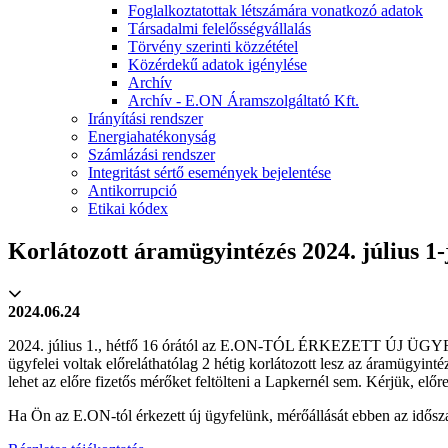
Foglalkoztatottak létszámára vonatkozó adatok
Társadalmi felelősségvállalás
Törvény szerinti közzététel
Közérdekű adatok igénylése
Archív
Archív - E.ON Áramszolgáltató Kft.
Irányítási rendszer
Energiahatékonyság
Számlázási rendszer
Integritást sértő események bejelentése
Antikorrupció
Etikai kódex
Korlátozott áramügyintézés 2024. július 1-j
2024.06.24
2024. július 1., hétfő 16 órától az E.ON-TÓL ÉRKEZETT ÚJ ÜGYFE
ügyfelei voltak előreláthatólag 2 hétig korlátozott lesz az áramügyi
lehet az előre fizetős mérőket feltölteni a Lapkernél sem. Kérjük, előr
Ha Ön az E.ON-tól érkezett új ügyfelünk, mérőállását ebben az idős