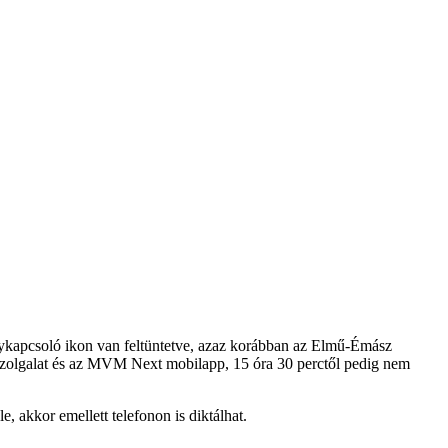
pcsoló ikon van feltüntetve, azaz korábban az Elmű-Émász
felszolgalat és az MVM Next mobilapp, 15 óra 30 perctől pedig nem
 akkor emellett telefonon is diktálhat.