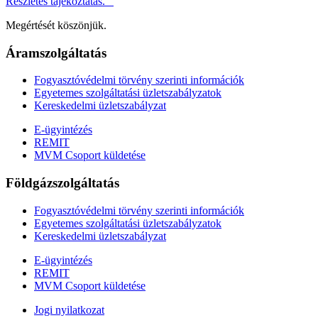
Részletes tájékoztatás.
Megértését köszönjük.
Áramszolgáltatás
Fogyasztóvédelmi törvény szerinti információk
Egyetemes szolgáltatási üzletszabályzatok
Kereskedelmi üzletszabályzat
E-ügyintézés
REMIT
MVM Csoport küldetése
Földgázszolgáltatás
Fogyasztóvédelmi törvény szerinti információk
Egyetemes szolgáltatási üzletszabályzatok
Kereskedelmi üzletszabályzat
E-ügyintézés
REMIT
MVM Csoport küldetése
Jogi nyilatkozat