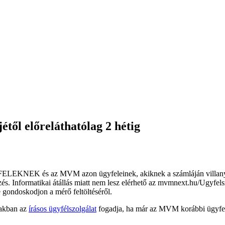
étől előreláthatólag 2 hétig
LEKNEK és az MVM azon ügyfeleinek, akiknek a számláján villanyka
ntézés. Informatikai átállás miatt nem lesz elérhető az mvmnext.hu/Ugy
e gondoskodjon a mérő feltöltéséről.
zakban az
írásos ügyfélszolgálat
fogadja, ha már az MVM korábbi ügyfele,