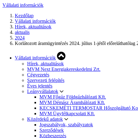
Vállalati információk
Kezdőlap
Vállalati információk
Hírek, aktualitások
aktualis
2024
Korlátozott áramügyintézés 2024. július 1-jétől előreláthatólag 
Vállalati információk
Hírek, aktualitások
MVM Next Energiakereskedelmi Zrt.
Cégvezetés
Szervezeti felépítés
Éves jelentés
Leányvállalatok
MVM Főgáz Földgázhálózati Kft.
MVM Démász Áramhálózati Kft.
KECSKEMÉTI TERMOSTAR Hőszolgáltató Korláto
MVM Ügyfélkapcsolati Kft.
Közérdekű adatok
Jogszabályok, szabályzatok
Szerződések
Közbeszerzés