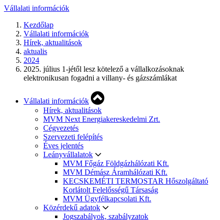
Vállalati információk
Kezdőlap
Vállalati információk
Hírek, aktualitások
aktualis
2024
2025. július 1-jétől lesz kötelező a vállalkozásoknak
elektronikusan fogadni a villany- és gázszámlákat
Vállalati információk
Hírek, aktualitások
MVM Next Energiakereskedelmi Zrt.
Cégvezetés
Szervezeti felépítés
Éves jelentés
Leányvállalatok
MVM Főgáz Földgázhálózati Kft.
MVM Démász Áramhálózati Kft.
KECSKEMÉTI TERMOSTAR Hőszolgáltató
Korlátolt Felelősségű Társaság
MVM Ügyfélkapcsolati Kft.
Közérdekű adatok
Jogszabályok, szabályzatok