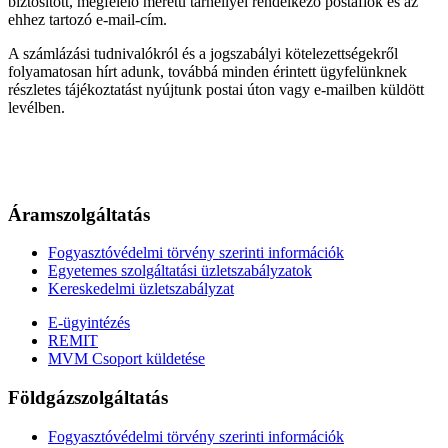
biztosított, megfelelő méretű tárhellyel rendelkező postafiók és az
ehhez tartozó e-mail-cím.
A számlázási tudnivalókról és a jogszabályi kötelezettségekről
folyamatosan hírt adunk, továbbá minden érintett ügyfelünknek
részletes tájékoztatást nyújtunk postai úton vagy e-mailben küldött
levélben.
Áramszolgáltatás
Fogyasztóvédelmi törvény szerinti információk
Egyetemes szolgáltatási üzletszabályzatok
Kereskedelmi üzletszabályzat
E-ügyintézés
REMIT
MVM Csoport küldetése
Földgázszolgáltatás
Fogyasztóvédelmi törvény szerinti információk