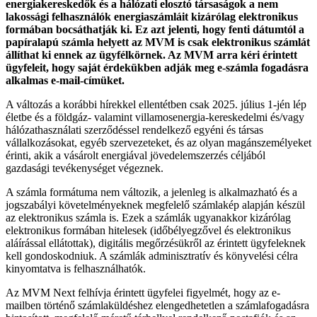
energiakereskedők és a hálózati elosztó társaságok a nem
lakossági felhasználók energiaszámláit kizárólag elektronikus
formában bocsáthatják ki. Ez azt jelenti, hogy fenti dátumtól a
papíralapú számla helyett az MVM is csak elektronikus számlát
állíthat ki ennek az ügyfélkörnek. Az MVM arra kéri érintett
ügyfeleit, hogy saját érdekükben adják meg e-számla fogadásra
alkalmas e-mail-címüket.
A változás a korábbi hírekkel ellentétben csak 2025. július 1-jén lép
életbe és a földgáz- valamint villamosenergia-kereskedelmi és/vagy
hálózathasználati szerződéssel rendelkező egyéni és társas
vállalkozásokat, egyéb szervezeteket, és az olyan magánszemélyeket
érinti, akik a vásárolt energiával jövedelemszerzés céljából
gazdasági tevékenységet végeznek.
A számla formátuma nem változik, a jelenleg is alkalmazható és a
jogszabályi követelményeknek megfelelő számlakép alapján készül
az elektronikus számla is. Ezek a számlák ugyanakkor kizárólag
elektronikus formában hitelesek (időbélyegzővel és elektronikus
aláírással ellátottak), digitális megőrzésükről az érintett ügyfeleknek
kell gondoskodniuk. A számlák adminisztratív és könyvelési célra
kinyomtatva is felhasználhatók.
Az MVM Next felhívja érintett ügyfelei figyelmét, hogy az e-
mailben történő számlaküldéshez elengedhetetlen a számlafogadásra