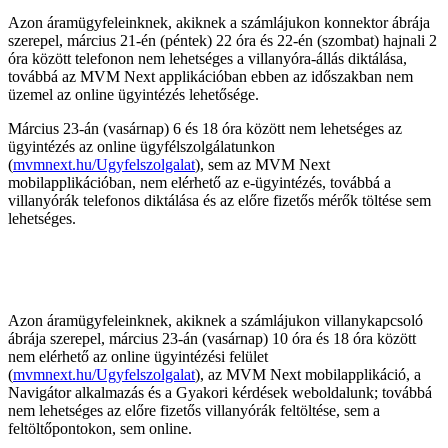
Azon áramügyfeleinknek, akiknek a számlájukon konnektor ábrája
szerepel, március 21-én (péntek) 22 óra és 22-én (szombat) hajnali 2
óra között telefonon nem lehetséges a villanyóra-állás diktálása,
továbbá az MVM Next applikációban ebben az időszakban nem
üzemel az online ügyintézés lehetősége.
Március 23-án (vasárnap) 6 és 18 óra között nem lehetséges az
ügyintézés az online ügyfélszolgálatunkon
(
mvmnext.hu/Ugyfelszolgalat
), sem az MVM Next
mobilapplikációban, nem elérhető az e-ügyintézés, továbbá a
villanyórák telefonos diktálása és az előre fizetős mérők töltése sem
lehetséges.
Azon áramügyfeleinknek, akiknek a számlájukon villanykapcsoló
ábrája szerepel, március 23-án (vasárnap) 10 óra és 18 óra között
nem elérhető az online ügyintézési felület
(
mvmnext.hu/Ugyfelszolgalat
), az MVM Next mobilapplikáció, a
Navigátor alkalmazás és a Gyakori kérdések weboldalunk; továbbá
nem lehetséges az előre fizetős villanyórák feltöltése, sem a
feltöltőpontokon, sem online.