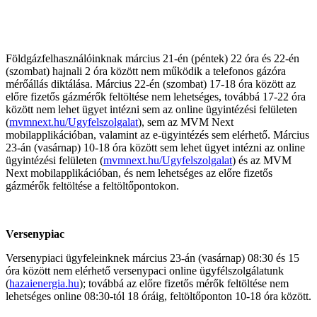
Földgázfelhasználóinknak
március 21-én (péntek) 22 óra és 22-én
(szombat) hajnali 2 óra között nem működik a telefonos gázóra
mérőállás diktálása. Március 22-én (szombat) 17-18 óra között az
előre fizetős gázmérők feltöltése nem lehetséges, továbbá 17-22 óra
között nem lehet ügyet intézni sem az online ügyintézési felületen
(
mvmnext.hu/Ugyfelszolgalat
), sem az MVM Next
mobilapplikációban, valamint az e-ügyintézés sem elérhető.
Március
23-án (vasárnap) 10-18 óra között sem lehet ügyet intézni
az online
ügyintézési felületen (
mvmnext.hu/Ugyfelszolgalat
) és az MVM
Next mobilapplikációban, és nem lehetséges az előre fizetős
gázmérők feltöltése a feltöltőpontokon.
Versenypiac
Versenypiaci ügyfeleinknek március 23-án (vasárnap) 08:30 és 15
óra között nem elérhető versenypaci online ügyfélszolgálatunk
(
hazaienergia.hu
); továbbá az előre fizetős mérők feltöltése nem
lehetséges online 08:30-tól 18 óráig, feltöltőponton 10-18 óra között.