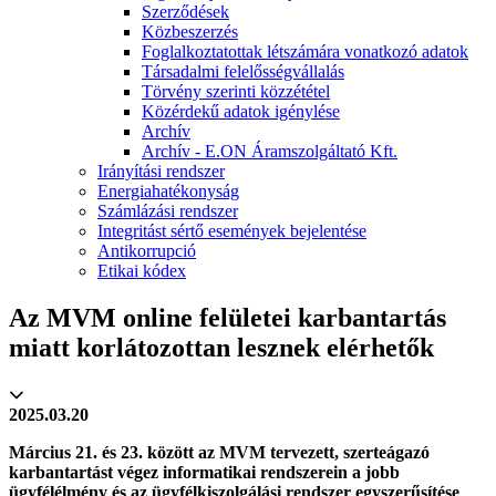
Szerződések
Közbeszerzés
Foglalkoztatottak létszámára vonatkozó adatok
Társadalmi felelősségvállalás
Törvény szerinti közzététel
Közérdekű adatok igénylése
Archív
Archív - E.ON Áramszolgáltató Kft.
Irányítási rendszer
Energiahatékonyság
Számlázási rendszer
Integritást sértő események bejelentése
Antikorrupció
Etikai kódex
Az MVM online felületei karbantartás
miatt korlátozottan lesznek elérhetők
2025.03.20
Március 21. és 23. között az MVM tervezett, szerteágazó
karbantartást végez informatikai rendszerein a jobb
ügyfélélmény és az ügyfélkiszolgálási rendszer egyszerűsítése