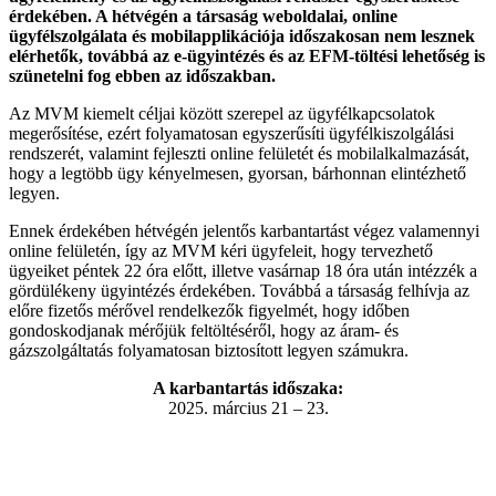
érdekében. A hétvégén a társaság weboldalai, online
ügyfélszolgálata és mobilapplikációja időszakosan nem lesznek
elérhetők, továbbá az e-ügyintézés és az EFM-töltési lehetőség is
szünetelni fog ebben az időszakban.
Az MVM kiemelt céljai között szerepel az ügyfélkapcsolatok
megerősítése, ezért folyamatosan egyszerűsíti ügyfélkiszolgálási
rendszerét, valamint fejleszti online felületét és mobilalkalmazását,
hogy a legtöbb ügy kényelmesen, gyorsan, bárhonnan elintézhető
legyen.
Ennek érdekében hétvégén jelentős karbantartást végez valamennyi
online felületén, így az MVM kéri ügyfeleit, hogy tervezhető
ügyeiket péntek 22 óra előtt, illetve vasárnap 18 óra után intézzék a
gördülékeny ügyintézés érdekében. Továbbá a társaság felhívja az
előre fizetős mérővel rendelkezők figyelmét, hogy időben
gondoskodjanak mérőjük feltöltéséről, hogy az áram- és
gázszolgáltatás folyamatosan biztosított legyen számukra.
A karbantartás időszaka:
2025. március 21 – 23.