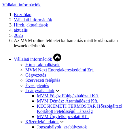
Vállalati információk
Kezdőlap
Vállalati információk
Hírek, aktualitások
aktualis
2025
Az MVM online felületei karbantartás miatt korlátozottan
lesznek elérhetők
Vállalati információk
Hírek, aktualitások
MVM Next Energiakereskedelmi Zrt.
Cégvezetés
Szervezeti felépítés
Éves jelentés
Leányvállalatok
MVM Főgáz Földgázhálózati Kft.
MVM Démász Áramhálózati Kft.
KECSKEMÉTI TERMOSTAR Hőszolgáltató
Korlátolt Felelősségű Társaság
MVM Ügyfélkapcsolati Kft.
Közérdekű adatok
Jogszabályok, szabályzatok