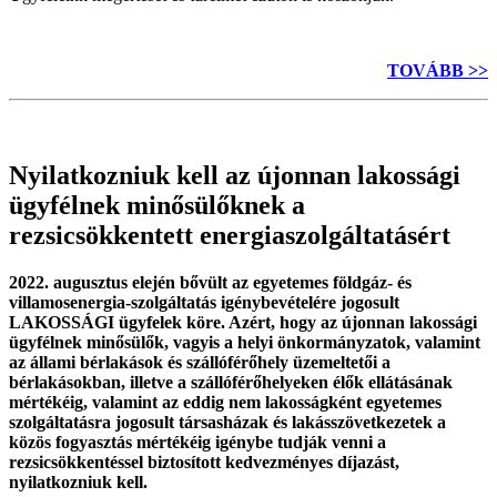
TOVÁBB >>
Nyilatkozniuk kell az újonnan lakossági
ügyfélnek minősülőknek a
rezsicsökkentett energiaszolgáltatásért
2022. augusztus elején bővült az egyetemes földgáz- és
villamosenergia-szolgáltatás igénybevételére jogosult
LAKOSSÁGI ügyfelek köre. Azért, hogy az újonnan lakossági
ügyfélnek minősülők, vagyis a helyi önkormányzatok, valamint
az állami bérlakások és szállóférőhely üzemeltetői a
bérlakásokban, illetve a szállóférőhelyeken élők ellátásának
mértékéig, valamint az eddig nem lakosságként egyetemes
szolgáltatásra jogosult társasházak és lakásszövetkezetek a
közös fogyasztás mértékéig igénybe tudják venni a
rezsicsökkentéssel biztosított kedvezményes díjazást,
nyilatkozniuk kell.