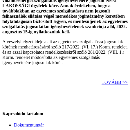
villamosenergia-szolgáltatás igénybevételére jogosult NEM
LAKOSSÁGI ügyfelek köre. Annak érdekében, hogy a
továbbiakban az egyetemes szolgáltatásra nem jogosult
felhasználók ellátása végső menedékes jogintézmény keretében
folytatólagosan biztosított legyen, és mentesüljenek az egyetemes
szolgáltatás jogosulatlan igénybevételének szankciója alól, 2022.
augusztus 15-ig nyilatkozniuk kell.
A veszélyhelyzet ideje alatt az egyetemes szolgáltatásra jogosultak
körének meghatározásáról szóló 217/2022. (VI. 17.) Korm. rendelet,
és az azzal kapcsolatos rendelkezésekről szóló 281/2022. (VIII. 1.)
Korm. rendelet módosította az egyetemes szolgáltatás
igénybevételére jogosultak körét.
TOVÁBB >>
Kapcsolódó tartalom
Dokumentumtár