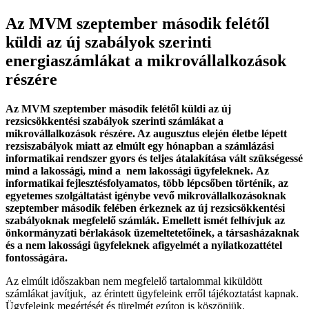
Az MVM szeptember második felétől
küldi az új szabályok szerinti
energiaszámlákat a mikrovállalkozások
részére
Az MVM szeptember második felétől küldi az új
rezsicsökkentési szabályok szerinti számlákat a
mikrovállalkozások részére. Az augusztus elején életbe lépett
rezsiszabályok miatt az elmúlt egy hónapban a számlázási
informatikai rendszer gyors és teljes átalakítása vált szükségessé
mind a lakossági, mind a nem lakossági ügyfeleknek. Az
informatikai fejlesztésfolyamatos, több lépcsőben történik, az
egyetemes szolgáltatást igénybe vevő mikrovállalkozásoknak
szeptember második felében érkeznek az új rezsicsökkentési
szabályoknak megfelelő számlák. Emellett ismét felhívjuk az
önkormányzati bérlakások üzemeltetetőinek, a társasházaknak
és a nem lakossági ügyfeleknek afigyelmét a nyilatkozattétel
fontosságára.
Az elmúlt időszakban nem megfelelő tartalommal kiküldött
számlákat javítjuk, az érintett ügyfeleink erről tájékoztatást kapnak.
Ügyfeleink megértését és türelmét ezúton is köszönjük.