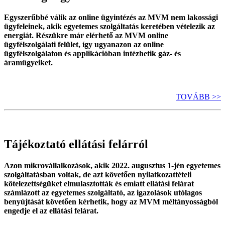
Egyszerűbbé válik az online ügyintézés az MVM nem lakossági
ügyfeleinek, akik egyetemes szolgáltatás keretében vételezik az
energiát. Részükre már elérhető az MVM online
ügyfélszolgálati felület, így ugyanazon az online
ügyfélszolgálaton és applikációban intézhetik gáz- és
áramügyeiket.
TOVÁBB >>
Tájékoztató ellátási felárról
Azon mikrovállalkozások, akik 2022. augusztus 1-jén egyetemes
szolgáltatásban voltak, de azt követően nyilatkozattételi
kötelezettségüket elmulasztották és emiatt ellátási felárat
számlázott az egyetemes szolgáltató, az igazolások utólagos
benyújtását követően kérhetik, hogy az MVM méltányosságból
engedje el az ellátási felárat.