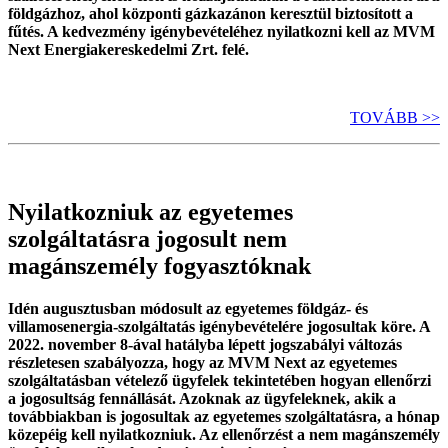
földgázhoz, ahol központi gázkazánon keresztül biztosított a
fűtés. A kedvezmény igénybevételéhez nyilatkozni kell az MVM
Next Energiakereskedelmi Zrt. felé.
TOVÁBB >>
Nyilatkozniuk az egyetemes
szolgáltatásra jogosult nem
magánszemély fogyasztóknak
Idén augusztusban módosult az
egyetemes
földgáz- és
villamosenergia-szolgáltatás igénybevételére jogosultak köre. A
2022. november 8-ával hatályba lépett jogszabályi változás
részletesen szabályozza, hogy az MVM Next az egyetemes
szolgáltatásban vételező ügyfelek tekintetében hogyan ellenőrzi
a jogosultság fennállását. Azoknak az ügyfeleknek, akik a
továbbiakban is jogosultak az egyetemes szolgáltatásra, a hónap
közepéig kell nyilatkozniuk. Az ellenőrzést a nem magánszemély