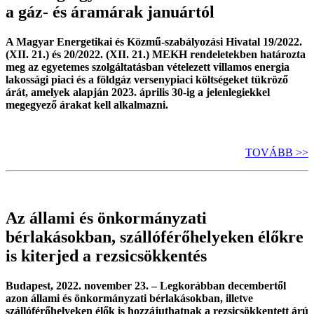
a gáz- és áramárak januártól
A Magyar Energetikai és Közmű-szabályozási Hivatal 19/2022.
(XII. 21.) és 20/2022. (XII. 21.) MEKH rendeletekben határozta
meg az egyetemes szolgáltatásban vételezett villamos energia
lakossági piaci és a földgáz versenypiaci költségeket tükröző
árát, amelyek alapján 2023. április 30-ig a jelenlegiekkel
megegyező árakat kell alkalmazni.
TOVÁBB >>
Az állami és önkormányzati
bérlakásokban, szállóférőhelyeken élőkre
is kiterjed a rezsicsökkentés
Budapest, 2022. november 23. –
Legkorábban decembertől
azon állami és önkormányzati bérlakásokban, illetve
szállóférőhelyeken élők is hozzájuthatnak a rezsicsökkentett árú