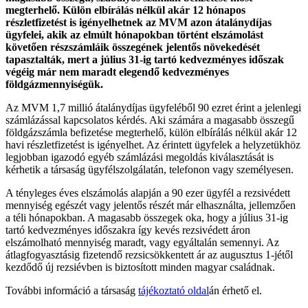
megterhelő. Külön elbírálás nélkül akár 12 hónapos
részletfizetést is igényelhetnek az MVM azon átalánydíjas
ügyfelei, akik az elmúlt hónapokban történt elszámolást
követően részszámláik összegének jelentős növekedését
tapasztalták, mert a július 31-ig tartó kedvezményes időszak
végéig már nem maradt elegendő kedvezményes
földgázmennyiségük.
Az MVM 1,7 millió átalánydíjas ügyfeléből 90 ezret érint a jelenlegi
számlázással kapcsolatos kérdés. Aki számára a magasabb összegű
földgázszámla befizetése megterhelő, külön elbírálás nélkül akár 12
havi részletfizetést is igényelhet. Az érintett ügyfelek a helyzetükhöz
legjobban igazodó egyéb számlázási megoldás kiválasztását is
kérhetik a társaság ügyfélszolgálatán, telefonon vagy személyesen.
A tényleges éves elszámolás alapján a 90 ezer ügyfél a rezsivédett
mennyiség egészét vagy jelentős részét már elhasználta, jellemzően
a téli hónapokban. A magasabb összegek oka, hogy a július 31-ig
tartó kedvezményes időszakra így kevés rezsivédett áron
elszámolható mennyiség maradt, vagy egyáltalán semennyi. Az
átlagfogyasztásig fizetendő rezsicsökkentett ár az augusztus 1-jétől
kezdődő új rezsiévben is biztosított minden magyar családnak.
További információ a társaság
tájékoztató oldal
án
érhető el.