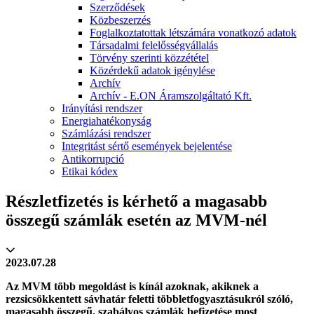
Szerződések
Közbeszerzés
Foglalkoztatottak létszámára vonatkozó adatok
Társadalmi felelősségvállalás
Törvény szerinti közzététel
Közérdekű adatok igénylése
Archív
Archív - E.ON Áramszolgáltató Kft.
Irányítási rendszer
Energiahatékonyság
Számlázási rendszer
Integritást sértő események bejelentése
Antikorrupció
Etikai kódex
Részletfizetés is kérhető a magasabb
összegű számlák esetén az MVM-nél
2023.07.28
Az MVM több megoldást is kínál azoknak, akiknek a
rezsicsökkentett sávhatár feletti többletfogyasztásukról szóló,
magasabb összegű, szabályos számlák befizetése most