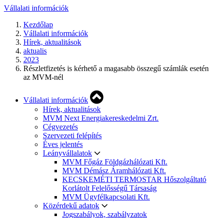
Vállalati információk
Kezdőlap
Vállalati információk
Hírek, aktualitások
aktualis
2023
Részletfizetés is kérhető a magasabb összegű számlák esetén
az MVM-nél
Vállalati információk
Hírek, aktualitások
MVM Next Energiakereskedelmi Zrt.
Cégvezetés
Szervezeti felépítés
Éves jelentés
Leányvállalatok
MVM Főgáz Földgázhálózati Kft.
MVM Démász Áramhálózati Kft.
KECSKEMÉTI TERMOSTAR Hőszolgáltató
Korlátolt Felelősségű Társaság
MVM Ügyfélkapcsolati Kft.
Közérdekű adatok
Jogszabályok, szabályzatok