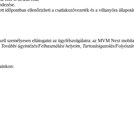
endezése.
t időpontban ellenőrizheti a csatlakozóvezeték és a villanyóra állapotát
kell személyesen ellátogatni az ügyfélszolgálatra: az MVM Next mobilap
:
További ügyintézés/Felhasználási helyeim, Tartozásigazolás/Folyószá
ainkon: