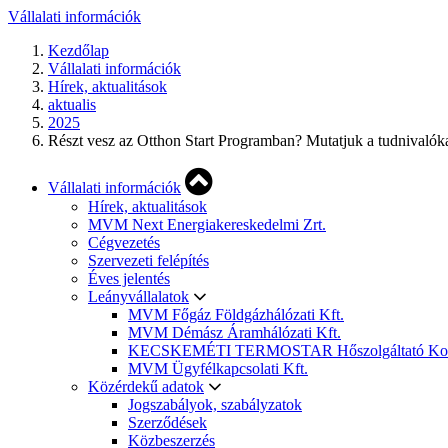
Vállalati információk
Kezdőlap
Vállalati információk
Hírek, aktualitások
aktualis
2025
Részt vesz az Otthon Start Programban? Mutatjuk a tudnivalóka
Vállalati információk
Hírek, aktualitások
MVM Next Energiakereskedelmi Zrt.
Cégvezetés
Szervezeti felépítés
Éves jelentés
Leányvállalatok
MVM Főgáz Földgázhálózati Kft.
MVM Démász Áramhálózati Kft.
KECSKEMÉTI TERMOSTAR Hőszolgáltató Korláto
MVM Ügyfélkapcsolati Kft.
Közérdekű adatok
Jogszabályok, szabályzatok
Szerződések
Közbeszerzés