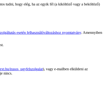
tos tudni, hogy elég, ha az egyik fél (a kiköltöző vagy a beköltöző)
zszolgáltatás esetén felhasználóváltozáshoz nyomtatvány
. Amennyiben
st.
ext.hu/irasos_ugyfelszolgalat
), vagy e-mailben elküldeni az
je nincs.