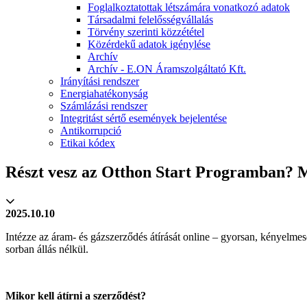
Foglalkoztatottak létszámára vonatkozó adatok
Társadalmi felelősségvállalás
Törvény szerinti közzététel
Közérdekű adatok igénylése
Archív
Archív - E.ON Áramszolgáltató Kft.
Irányítási rendszer
Energiahatékonyság
Számlázási rendszer
Integritást sértő események bejelentése
Antikorrupció
Etikai kódex
Részt vesz az Otthon Start Programban? M
2025.10.10
Intézze az áram- és gázszerződés átírását online – gyorsan, kényelme
sorban állás nélkül.
Mikor kell átírni a szerződést?