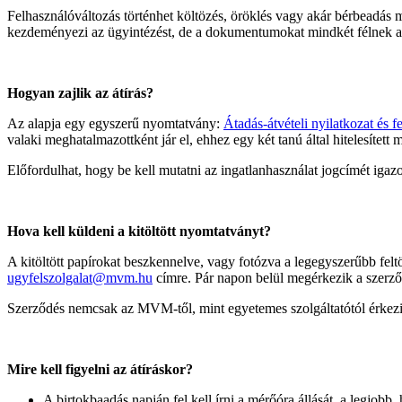
Felhasználóváltozás történhet költözés, öröklés vagy akár bérbeadás mi
kezdeményezi az ügyintézést, de a dokumentumokat mindkét félnek alá
Hogyan zajlik az átírás?
Az alapja egy egyszerű nyomtatvány:
Átadás-átvételi nyilatkozat és 
valaki meghatalmazottként jár el, ehhez egy két tanú által hitelesítet
Előfordulhat, hogy be kell mutatni az ingatlanhasználat jogcímét igazo
Hova kell küldeni a kitöltött nyomtatványt?
A kitöltött papírokat beszkennelve, vagy fotózva a legegyszerűbb felt
ugyfelszolgalat@mvm.hu
címre. Pár napon belül megérkezik a szerződ
Szerződés nemcsak az MVM-től, mint egyetemes szolgáltatótól érkezik, 
Mire kell figyelni az átíráskor?
A birtokbaadás napján fel kell írni a mérőóra állását, a legjobb, h