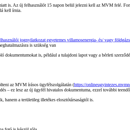
att is. Az új felhasználót 15 napon belül jelezni kell az MVM felé. Fon
 kell írnia.
felhasználói jognyilatkozat egyetemes villamosenergia- és/ vagy földgá
t meghatalmazásra is szükség van
ló dokumentumokat is, például a tulajdoni lapot vagy a bérleti szerződé
ölteni az MVM írásos ügyfélszolgálatán (
https://onlineugyintezes.mvmn
és – ez lesz az új ügyfél hivatalos dokumentuma, ezzel további teendő
hanem a területileg illetékes elosztótársaságtól is.
a fotó is készül róla.