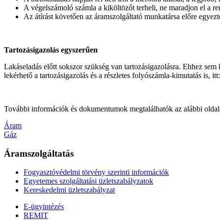
A végelszámoló számla a kiköltözőt terheli, ne maradjon el a r
Az átírást követően az áramszolgáltató munkatársa előre egyeztet
Tartozásigazolás egyszerűen
Lakáseladás előtt sokszor szükség van tartozásigazolásra. Ehhez sem 
lekérhető a tartozásigazolás és a részletes folyószámla-kimutatás is, itt
További információk és dokumentumok megtalálhatók az alábbi oldal
Áram
Gáz
Áramszolgáltatás
Fogyasztóvédelmi törvény szerinti információk
Egyetemes szolgáltatási üzletszabályzatok
Kereskedelmi üzletszabályzat
E-ügyintézés
REMIT