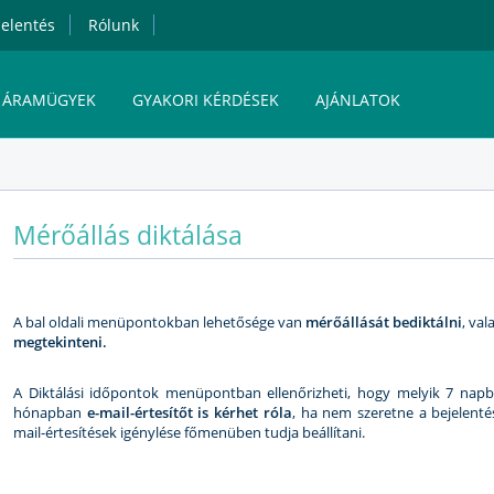
elentés
Rólunk
ÁRAMÜGYEK
GYAKORI KÉRDÉSEK
AJÁNLATOK
MVM NEXT ENERGIAKERESKEDELMI ZRT.
Mérőállás diktálása
ÁRAM ONLINE ÜGYFÉLSZOLGÁLAT
A bal oldali menüpontokban lehetősége van
mérőállását bediktálni
, va
megtekinteni.
A Diktálási időpontok menüpontban ellenőrizheti, hogy melyik 7 napba
hónapban
e-mail-értesítőt is kérhet róla
, ha nem szeretne a bejelenté
mail-értesítések igénylése főmenüben tudja beállítani.