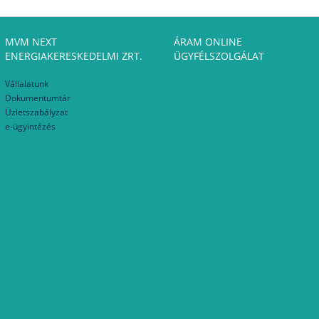
MVM NEXT
ÁRAM ONLINE
ENERGIAKERESKEDELMI ZRT.
ÜGYFÉLSZOLGÁLAT
Vállalatunk
Dokumentumtár
Üzletszabályzat
e-ügyintézés