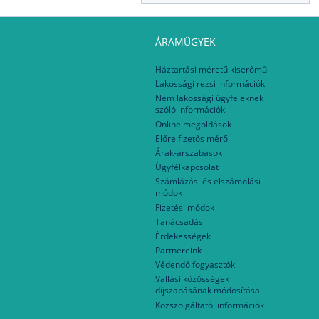
ÁRAMÜGYEK
Háztartási méretű kiserőmű
Lakossági rezsi információk
Nem lakossági ügyfeleknek
szóló információk
Online megoldások
Előre fizetős mérő
Árak-árszabások
Ügyfélkapcsolat
Számlázási és elszámolási
módok
Fizetési módok
Tanácsadás
Érdekességek
Partnereink
Védendő fogyasztók
Vallási közösségek
díjszabásának módosítása
Közszolgáltatói információk