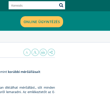
ONLINE ÜGYINTÉZÉS
lamint
korábbi mérőállásait
n diktálhat mérőállást., sőt minden
sről lemaradni. Az emlékeztetőt az E-