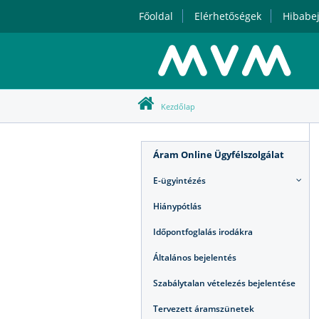
Főoldal
Elérhetőségek
Hibabej
Kezdőlap
Áram Online Ügyfélszolgálat
E-ügyintézés
Hiánypótlás
Időpontfoglalás irodákra
Általános bejelentés
Szabálytalan vételezés bejelentése
Tervezett áramszünetek