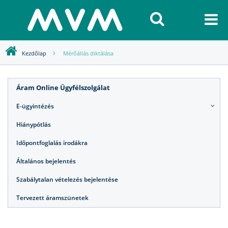
Kezdőlap
Mérőállás diktálása
Áram Online Ügyfélszolgálat
E-ügyintézés
Hiánypótlás
Időpontfoglalás irodákra
Általános bejelentés
Szabálytalan vételezés bejelentése
Tervezett áramszünetek