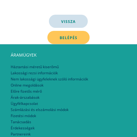
ÁRAMÜGYEK
Háztartási méretű kiserőmű
Lakossági rezsi információk
Nem lakossági ügyfeleknek szóló információk
Online megoldások
Előre fizetős mérő
Árak-árszabások
Ügyfélkapcsolat
Számlázási és elszámolási módok
Fizetési módok
Tanácsadás
Érdekességek
Partnereink