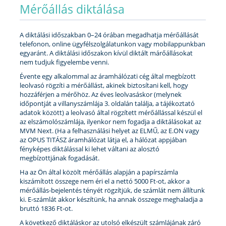
Mérőállás diktálása
A diktálási időszakban 0–24 órában megadhatja mérőállását
telefonon, online ügyfélszolgálatunkon vagy mobilappunkban
egyaránt. A diktálási időszakon kívül diktált márőállásokat
nem tudjuk figyelembe venni.
Évente egy alkalommal az áramhálózati cég által megbízott
leolvasó rögzíti a mérőállást, akinek biztosítani kell, hogy
hozzáférjen a mérőhöz. Az éves leolvasáskor (melynek
időpontját a villanyszámlája 3. oldalán találja, a tájékoztató
adatok között) a leolvasó által rögzített mérőállással készül el
az elszámolószámlája, ilyenkor nem fogadja a diktálásokat az
MVM Next. (Ha a felhasználási helyet az ELMŰ, az E.ON vagy
az OPUS TITÁSZ áramhálózat látja el, a hálózat appjában
fényképes diktálással ki lehet váltani az alosztó
megbízottjának fogadását.
Ha az Ön által közölt mérőállás alapján a papírszámla
kiszámított összege nem éri el a nettó 5000 Ft-ot, akkor a
mérőállás-bejelentés tényét rögzítjük, de számlát nem állítunk
ki. E-számlát akkor készítünk, ha annak összege meghaladja a
bruttó 1836 Ft-ot.
A következő diktáláskor az utolsó elkészült számlájának záró