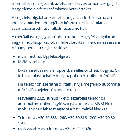
mérőállásától végezzük az elszámolást, és onnan vizsgáljuk,
hogy elérte-e a fenti számlázási határértéket.
Az ügyfélszolgálaton kérhető, hogy az adott elszámolási
időszak minden hónapjában készítsük el a számlát, a
számlázási értékhatár alkalmazása nélkül.
A mérőállást legegyszerűbben az online ügyfélszolgálaton
vagy a mobilapplikációban lehet bediktálni, érdemes rászánni
néhány percet a regisztrációra:
mvmnext.hu/Ugyfelszolgalat
MVM Next app
Diktálási időszak menüpontban ellenőrizheti, hogy az Ön
felhasználási helyére mely napokon diktálhat mérőállást.
Ha telefonon szeretne diktálni, hívja megfelelő automata
mérőállás bejelentő vonalunkat:
Figyelem!
2025. június 1-jétől kizárólag telefonos
automatán, online ügyfélszolgálaton és az MVM Next
mobilappban lehet megadni a havi mérőállásokat.
Telefonról: +36 20 888 1260, +36 30 818 1260, +36 70 801
1260
csak vezetékes telefonról: +36 80 424 526