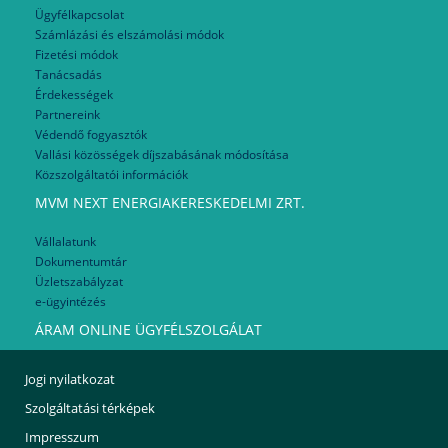
Ügyfélkapcsolat
Számlázási és elszámolási módok
Fizetési módok
Tanácsadás
Érdekességek
Partnereink
Védendő fogyasztók
Vallási közösségek díjszabásának módosítása
Közszolgáltatói információk
MVM NEXT ENERGIAKERESKEDELMI ZRT.
Vállalatunk
Dokumentumtár
Üzletszabályzat
e-ügyintézés
ÁRAM ONLINE ÜGYFÉLSZOLGÁLAT
Jogi nyilatkozat
Szolgáltatási térképek
Impresszum