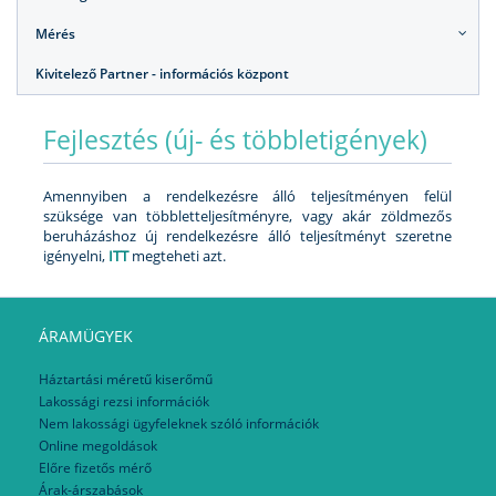
Mérés
Kivitelező Partner - információs központ
Fejlesztés (új- és többletigények)
Amennyiben a rendelkezésre álló teljesítményen felül
szüksége van többletteljesítményre, vagy akár zöldmezős
beruházáshoz új rendelkezésre álló teljesítményt szeretne
igényelni,
ITT
megteheti azt.
ÁRAMÜGYEK
Háztartási méretű kiserőmű
Lakossági rezsi információk
Nem lakossági ügyfeleknek szóló információk
Online megoldások
Előre fizetős mérő
Árak-árszabások