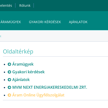
elentés
Rólunk
ÁRAMÜGYEK
GYAKORI KÉRDÉSEK
AJÁNLATOK
t
MVM NEXT ENERGIAKERESKEDELMI ZRT.
Oldaltérkép
ÁRAM ONLINE ÜGYFÉLSZOLGÁLAT
Áramügyek
Gyakori kérdések
Ajánlatok
MVM NEXT ENERGIAKERESKEDELMI ZRT.
Áram Online Ügyfélszolgálat