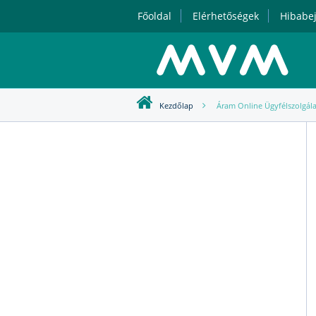
Főoldal
Elérhetőségek
Hibabej
Kezdőlap
Áram Online Ügyfélszolgála