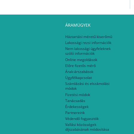
ÁRAMÜGYEK
Háztartási méretű kiserőmű
Lakossági rezsi információk
Nem lakossági ügyfeleknek
szóló információk
Online megoldások
Előre fizetős mérő
Árak-árszabások
Ügyfélkapcsolat
Számlázási és elszámolási
módok
Fizetési módok
Tanácsadás
Érdekességek
Partnereink
Védendő fogyasztók
Vallási közösségek
díjszabásának módosítása