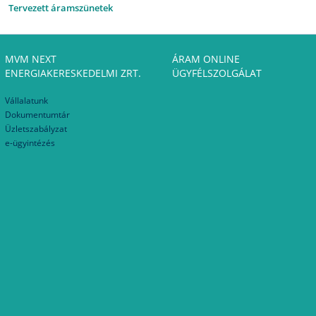
Tervezett áramszünetek
MVM NEXT
ÁRAM ONLINE
ENERGIAKERESKEDELMI ZRT.
ÜGYFÉLSZOLGÁLAT
Vállalatunk
Dokumentumtár
Üzletszabályzat
e-ügyintézés