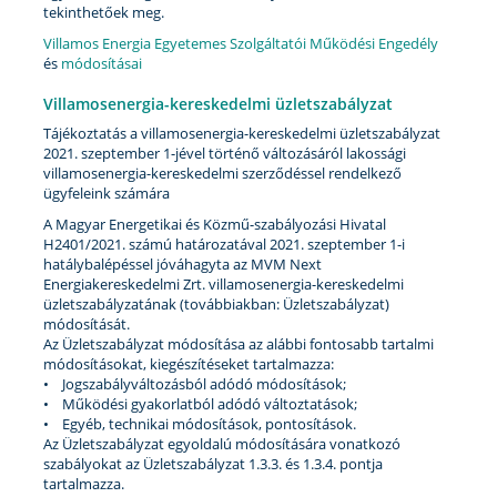
tekinthetőek meg.
Villamos Energia Egyetemes Szolgáltatói Működési Engedély
és
módosításai
Villamosenergia-kereskedelmi üzletszabályzat
Tájékoztatás a villamosenergia-kereskedelmi üzletszabályzat
2021. szeptember 1-jével történő változásáról lakossági
villamosenergia-kereskedelmi szerződéssel rendelkező
ügyfeleink számára
A Magyar Energetikai és Közmű-szabályozási Hivatal
H2401/2021. számú határozatával 2021. szeptember 1-i
hatálybalépéssel jóváhagyta az MVM Next
Energiakereskedelmi Zrt. villamosenergia-kereskedelmi
üzletszabályzatának (továbbiakban: Üzletszabályzat)
módosítását.
Az Üzletszabályzat módosítása az alábbi fontosabb tartalmi
módosításokat, kiegészítéseket tartalmazza:
• Jogszabályváltozásból adódó módosítások;
• Működési gyakorlatból adódó változtatások;
• Egyéb, technikai módosítások, pontosítások.
Az Üzletszabályzat egyoldalú módosítására vonatkozó
szabályokat az Üzletszabályzat 1.3.3. és 1.3.4. pontja
tartalmazza.