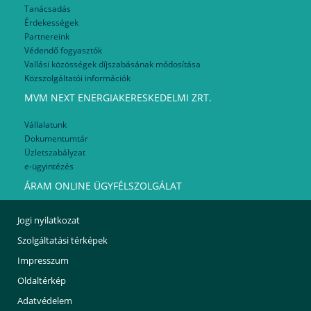
Tanácsadás
Érdekességek
Partnereink
Védendő fogyasztók
Vallási közösségek díjszabásának módosítása
Közszolgáltatói információk
MVM NEXT ENERGIAKERESKEDELMI ZRT.
Vállalatunk
Dokumentumtár
Üzletszabályzat
e-ügyintézés
ÁRAM ONLINE ÜGYFÉLSZOLGÁLAT
Jogi nyilatkozat
Szolgáltatási térképek
Impresszum
Oldaltérkép
Adatvédelem