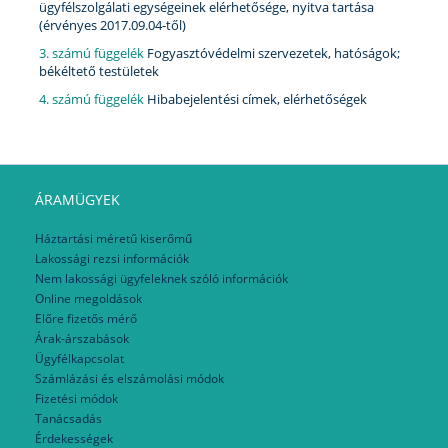
ügyfélszolgálati egységeinek elérhetősége, nyitva tartása
(érvényes 2017.09.04-től)
3. számú függelék
Fogyasztóvédelmi szervezetek, hatóságok;
békéltető testületek
4. számú függelék
Hibabejelentési címek, elérhetőségek
ÁRAMÜGYEK
Háztartási méretű kiserőmű
Lakossági rezsi információk
Nem lakossági ügyfeleknek szóló információk
Online megoldások
Előre fizetős mérő
Árak-árszabások
Ügyfélkapcsolat
Számlázási és elszámolási módok
Fizetési módok
Tanácsadás
Érdekességek