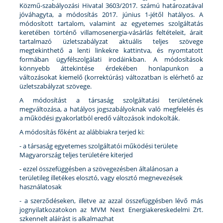
Közmű-szabályozási Hivatal 3603/2017. számú határozatával
jóváhagyta, a módosítás 2017. június 1-jétől hatályos. A
módosított tartalom, valamint az egyetemes szolgáltatás
keretében történő villamosenergia-vásárlás feltételeit, árait
tartalmazó üzletszabályzat aktuális teljes szövege
megtekinthető a lenti linkekre kattintva, és nyomtatott
formában ügyfélszolgálati irodáinkban. A módosítások
könnyebb áttekintése érdekében honlapunkon a
változásokat kiemelő (korrektúrás) változatban is elérhető az
üzletszabályzat szövege.
A módosítást a társaság szolgáltatási területének
megváltozása, a hatályos jogszabályoknak való megfelelés és
a működési gyakorlatból eredő változások indokolták.
A módosítás főként az alábbiakra terjed ki:
- a társaság egyetemes szolgáltatói működési területe
Magyarország teljes területére kiterjed
- ezzel összefüggésben a szövegezésben általánosan a
területileg illetékes elosztó, vagy elosztó megnevezések
használatosak
- a szerződéseken, illetve az azzal összefüggésben lévő más
jognyilatkozatokon az MVM Next Energiakereskedelmi Zrt.
szkennelt aláírást is alkalmazhat