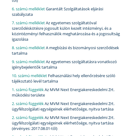
től)
6. számú melléklet
Garantált Szolgáltatások eljárási
szabályzata
7. számú melléklet
Az egyetemes szolgáltatóval
szerződéskötésre jogosult külön kezelt intézményi, és a
közintézményi felhasználók meghatározása és a jogosultság
igazolása
8. számú melléklet
A megbízási és bizományosi szerződések
tartalma
9. számú melléklet
Az egyetemes szolgáltatásra vonatkozó
igénybejelentők tartalma
10. számú melléklet
Felhasználási hely ellenőrzésére szóló
tájékoztató levél tartalma
1. számú függelék
Az MVM Next Energiakereskedelmi Zrt.
működési területe
2. számú függelék
Az MVM Next Energiakereskedelmi Zrt.
ügyfélszolgálati egységeinek elérhetősége, nyitva tartása
2. számú függelék
Az MVM Next Energiakereskedelmi Zrt.
ügyfélszolgálati egységeinek elérhetősége, nyitva tartása
(érvényes: 2017.08.01-től)