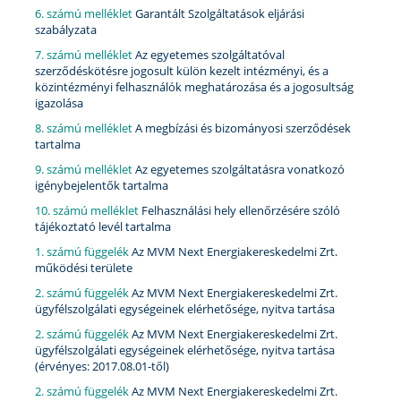
6. számú melléklet
Garantált Szolgáltatások eljárási
szabályzata
7. számú melléklet
Az egyetemes szolgáltatóval
szerződéskötésre jogosult külön kezelt intézményi, és a
közintézményi felhasználók meghatározása és a jogosultság
igazolása
8. számú melléklet
A megbízási és bizományosi szerződések
tartalma
9. számú melléklet
Az egyetemes szolgáltatásra vonatkozó
igénybejelentők tartalma
10. számú melléklet
Felhasználási hely ellenőrzésére szóló
tájékoztató levél tartalma
1. számú függelék
Az MVM Next Energiakereskedelmi Zrt.
működési területe
2. számú függelék
Az MVM Next Energiakereskedelmi Zrt.
ügyfélszolgálati egységeinek elérhetősége, nyitva tartása
2. számú függelék
Az MVM Next Energiakereskedelmi Zrt.
ügyfélszolgálati egységeinek elérhetősége, nyitva tartása
(érvényes: 2017.08.01-től)
2. számú függelék
Az MVM Next Energiakereskedelmi Zrt.