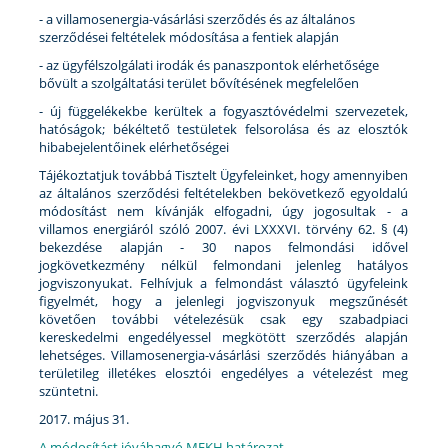
- a villamosenergia-vásárlási szerződés és az általános
szerződései feltételek módosítása a fentiek alapján
- az ügyfélszolgálati irodák és panaszpontok elérhetősége
bővült a szolgáltatási terület bővítésének megfelelően
- új függelékekbe kerültek a fogyasztóvédelmi szervezetek,
hatóságok; békéltető testületek felsorolása és az elosztók
hibabejelentőinek elérhetőségei
Tájékoztatjuk továbbá Tisztelt Ügyfeleinket, hogy amennyiben
az általános szerződési feltételekben bekövetkező egyoldalú
módosítást nem kívánják elfogadni, úgy jogosultak - a
villamos energiáról szóló 2007. évi LXXXVI. törvény 62. § (4)
bekezdése alapján - 30 napos felmondási idővel
jogkövetkezmény nélkül felmondani jelenleg hatályos
jogviszonyukat. Felhívjuk a felmondást választó ügyfeleink
figyelmét, hogy a jelenlegi jogviszonyuk megszűnését
követően további vételezésük csak egy szabadpiaci
kereskedelmi engedélyessel megkötött szerződés alapján
lehetséges. Villamosenergia-vásárlási szerződés hiányában a
területileg illetékes elosztói engedélyes a vételezést meg
szüntetni.
2017. május 31.
A módosítást jóváhagyó MEKH határozat