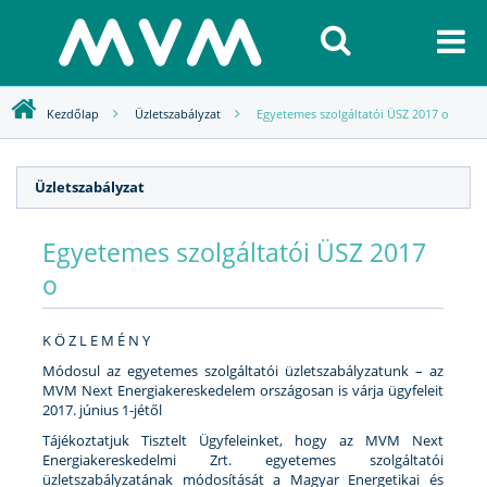
Kezdőlap
Üzletszabályzat
Egyetemes szolgáltatói ÜSZ 2017 o
Üzletszabályzat
Egyetemes szolgáltatói ÜSZ 2017
o
K Ö Z L E M É N Y
Módosul az egyetemes szolgáltatói üzletszabályzatunk – az
MVM Next Energiakereskedelem országosan is várja ügyfeleit
2017. június 1-jétől
Tájékoztatjuk Tisztelt Ügyfeleinket, hogy az MVM Next
Energiakereskedelmi Zrt. egyetemes szolgáltatói
üzletszabályzatának módosítását a Magyar Energetikai és