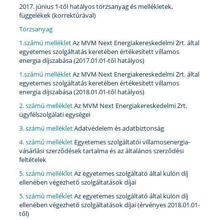
2017. június 1-től hatályos törzsanyag és mellékletek,
függelékek (korrektúrával)
Törzsanyag
1.számú melléklet
Az MVM Next Energiakereskedelmi Zrt. által
egyetemes szolgáltatás keretében értékesített villamos
energia díjszabása (2017.01.01-től hatályos)
1.számú melléklet
Az MVM Next Energiakereskedelmi Zrt. által
egyetemes szolgáltatás keretében értékesített villamos
energia díjszabása (2018.01.01-től hatályos)
2. számú melléklet
Az MVM Next Energiakereskedelmi Zrt.
ügyfélszolgálati egységei
3. számú melléklet
Adatvédelem és adatbiztonság
4. számú melléklet
Egyetemes szolgáltatói villamosenergia-
vásárlási szerződések tartalma és az általános szerződési
feltételek
5. számú melléklet
Az egyetemes szolgáltató által külön díj
ellenében végezhető szolgáltatások díjai
5. számú melléklet
Az egyetemes szolgáltató által külön díj
ellenében végezhető szolgáltatások díjai (érvényes 2018.01.01-
től)