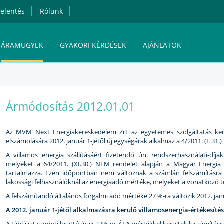
elentés
Rólunk
ÁRAMÜGYEK
GYAKORI KÉRDÉSEK
AJÁNLATOK
MVM NEXT ENERGIAKERESKEDELMI ZRT.
Ármódosítás 2012.01.01
ÁRAM ONLINE ÜGYFÉLSZOLGÁLAT
Az MVM Next Energiakereskedelem Zrt az egyetemes szolgáltatás kere
elszámolására 2012. január 1-jétől új egységárak alkalmaz a 4/2011. (I. 31
A villamos energia szállításáért fizetendő ún. rendszerhasználati-díja
melyeket a 64/2011. (XI.30.) NFM rendelet alapján a Magyar Energia
tartalmazza. Ezen időpontban nem változnak a számlán felszámításra
lakossági felhasználóknál az energiaadó mértéke, melyeket a vonatkozó 
A felszámítandó általános forgalmi adó mértéke 27 %-ra változik 2012. janu
A 2012. január 1-jétől alkalmazásra kerülő villamosenergia-értékesíté