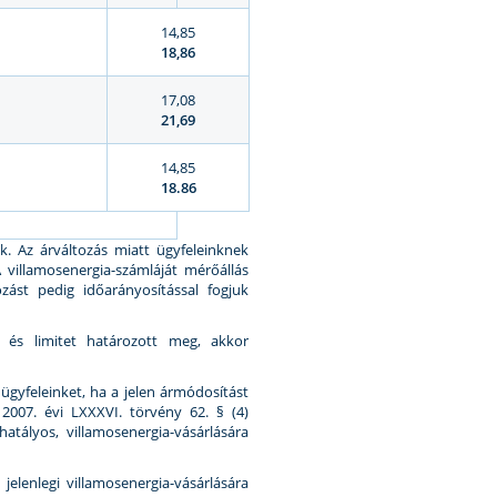
14,85
18,86
17,08
21,69
14,85
18.86
k. Az árváltozás miatt ügyfeleinknek
villamosenergia-számláját mérőállás
ást pedig időarányosítással fogjuk
, és limitet határozott meg, akkor
 ügyfeleinket, ha a jelen ármódosítást
 2007. évi LXXXVI. törvény 62. § (4)
atályos, villamosenergia-vásárlására
elenlegi villamosenergia-vásárlására