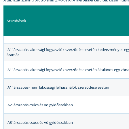
A táblázat szerinti bruttó árak 27%-os ÁFA mértékkel kerültek kiszámításra
Árszabások
'A1' árszabás lakossági fogyasztók szerződése esetén kedvezményes eg
áramár
'A1' árszabás lakossági fogyasztók szerződése esetén általános egy zón
'A1' árszabás- nem lakossági felhasználók szerződése esetén
'A2' árszabás csúcs és völgyidőszakban
'A3' árszabás csúcs és völgyidőszakban