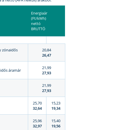
 a nettó (ÁFA nélküli) árakból.
Energiaár
(Ft/kWh)
nettó
BRUTTÓ
y zónaidős
20,84
26,47
21,99
aidős áramár
27,93
21,99
27,93
25,70
15,23
32,64
19,34
25,96
15,40
32,97
19,56