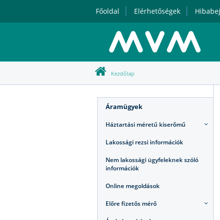
Főoldal
Elérhetőségek
Hibabej
Kezdőlap
Áramügyek
Háztartási méretű kiserőmű
Lakossági rezsi információk
Nem lakossági ügyfeleknek szóló
információk
Online megoldások
Előre fizetős mérő