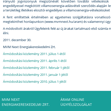
irányuló jogviszonyuk megszűnését követően további vételezésük 
engedélyessel megkötött villamosenergia-adásvételi szerződés alapján le
a területileg illetékes elosztói engedélyes a villamosenergia-vételezésüke
A fent említettek értelmében az egyetemes szolgáltatásra vonatkozó
megtekinthet honlapunkon (www.mvmnext.hu/aram) és valamennyi ügyfél
A módosított árakról Ügyfeleink felé az új árakat tartalmazó első számla 
élni.
2011. december 30.
MVM Next Energiakereskedelmi Zrt.
Ármódosítási közlemény 2011. július 1-étől
Ármódosítási közlemény 2011. április 1-étől
Ármódosítási közlemény 2011. február 1-jétől
Ármódosítási közlemény 2011. január 1-jétől
Ármódosítási közlemény 2010. július 1-jétől
MVM NEXT
ÁRAM ONLINE
ENERGIAKERESKEDELMI ZRT.
ÜGYFÉLSZOLGÁLAT