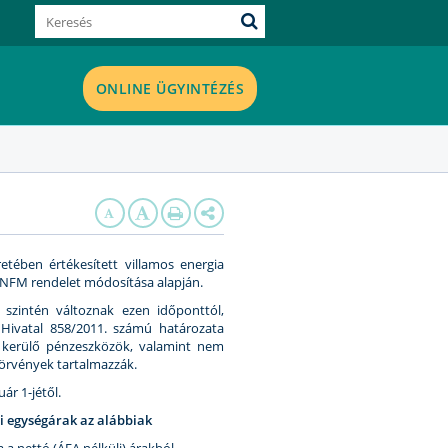
ONLINE ÜGYINTÉZÉS
tében értékesített villamos energia
.) NFM rendelet módosítása alapján.
k szintén változnak ezen időponttól,
 Hivatal 858/2011. számú határozata
 kerülő pénzeszközök, valamint nem
törvények tartalmazzák.
ár 1-jétől.
si egységárak az alábbiak