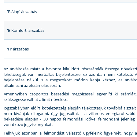
'B Alap' árszabás
'B Komfort' árszabás
'H' árszabás
Az árváltozás miatt a havonta kiküldött részszámlák összege növekszi
lehetőségük van mérőállás bejelentésére, ez azonban nem kötelező. A 
bejelentése nélkül is a megszokott módon kapja kézhez, az árváltoz
alkalmazni az elszámolás során.
Amennyiben csoportos beszedési megbízással egyenlíti ki számláit
szükségessé válhat a limit növelése.
Jogszabályban előírt kötelezettség alapján tájékoztatjuk továbbá tisztelt
nem kívánják elfogadni, úgy jogosultak - a villamos energiáról szóló
bekezdése alapján - 30 napos felmondási idővel felmondani jelenleg h
vonatkozó jogviszonyukat.
Felhívjuk azonban a felmondást választó ügyfeleink figyelmét, hogy a j