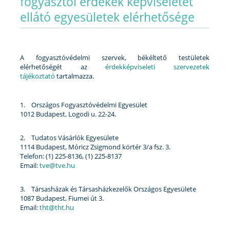
fogyasztói érdekek képviseletét
ellátó egyesületek elérhetősége
A fogyasztóvédelmi szervek, békéltető testületek
elérhetőségét az
érdekképviseleti szervezetek
tájékoztató
tartalmazza.
1. Országos Fogyasztóvédelmi Egyesület
1012 Budapest, Logodi u. 22-24.
2. Tudatos Vásárlók Egyesülete
1114 Budapest, Móricz Zsigmond körtér 3/a fsz. 3.
Telefon: (1) 225-8136, (1) 225-8137
Email:
tve@tve.hu
3. Társasházak és Társasházkezelők Országos Egyesülete
1087 Budapest, Fiumei út 3.
Email:
tht@tht.hu