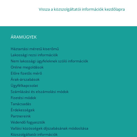
Vissza a közszolgáltatói információk kezdőlapra
ÁRAMÜGYEK
Háztartási méretű kiserőmű
Lakossági rezsi információk
Nem lakossági ügyfeleknek szóló információk
Online megoldások
Előre fizetős mérő
Árak-árszabások
Ügyfélkapcsolat
Számlázási és elszámolási módok
Fizetési módok
Tanácsadás
Érdekességek
Partnereink
Védendő fogyasztók
Vallási közösségek díjszabásának módosítása
Közszolgáltatói információk