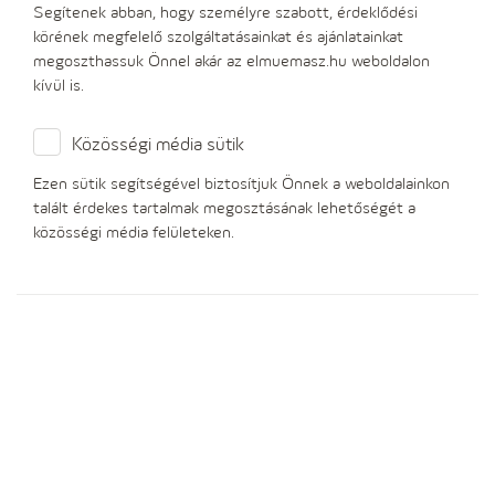
Segítenek abban, hogy személyre szabott, érdeklődési
körének megfelelő szolgáltatásainkat és ajánlatainkat
megoszthassuk Önnel akár az elmuemasz.hu weboldalon
kívül is.
Elektronikus számla
Legyen online áramügyekben is!
Közösségi média sütik
Ezen sütik segítségével biztosítjuk Önnek a weboldalainkon
talált érdekes tartalmak megosztásának lehetőségét a
közösségi média felületeken.