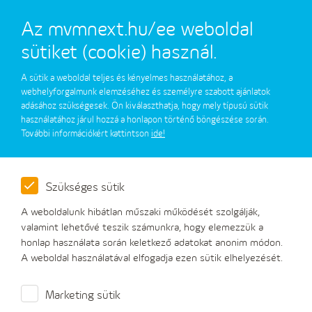
Egyetemes szolgáltatás
Az mvmnext.hu/ee weboldal
sütiket (cookie) használ.
A sütik a weboldal teljes és kényelmes használatához, a
webhelyforgalmunk elemzéséhez és személyre szabott ajánlatok
adásához szükségesek. Ön kiválaszthatja, hogy mely típusú sütik
Számlázás és fizetési módok
használatához járul hozzá a honlapon történő böngészése során.
További információkért kattintson
ide!
Szükséges sütik
A weboldalunk hibátlan műszaki működését szolgálják,
valamint lehetővé teszik számunkra, hogy elemezzük a
honlap használata során keletkező adatokat anonim módon.
A weboldal használatával elfogadja ezen sütik elhelyezését.
Marketing sütik